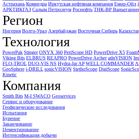
Астрахань
Комнедра
Иркутская нефтяная компания
Емир-Ойл
АРКТИКГАЗ
Салым Петролеум
Роснефть
ТНК-ВР Ваньеганне
Регион
Нигерия
Волго-Урал
Азербайджан
Восточная Сибирь
Казахста
Технология
PowerPak
Stinger
ONYX 360
PeriScope HD
PowerDrive X5
Foam
Viking Bits
ELBRUS
REAPRO
PowerDrive Archer
adnVISION
Im
FLO-TROL
DUO-VIS NS
Hydra-Jar AP
WELL COMMANDER
A
GeoSphere
i-DRILL
sonicVISION
StethoScope
DigiScope
SonicSc
Kinetic
Компания
Smith Bits
M-I SWACO
Geoservices
Сервис и оборудование
Геофизические исследования
Испытания
Бурение
Заканчивание
Цементирование
Интенсификация добычи