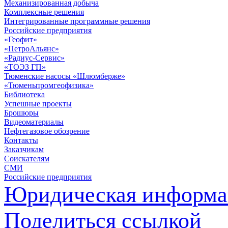
Механизированная добыча
Комплексные решения
Интегрированные программные решения
Российские предприятия
«Геофит»
«ПетроАльянс»
«Радиус-Сервис»
«ТОЭЗ ГП»
Тюменские насосы «Шлюмберже»
«Тюменьпромгеофизика»
Библиотека
Успешные проекты
Брошюры
Видеоматериалы
Нефтегазовое обозрение
Контакты
Заказчикам
Соискателям
СМИ
Российские предприятия
Юридическая информа
Поделиться ссылкой