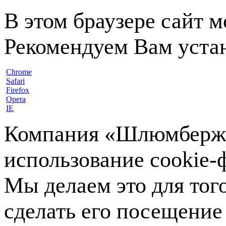
В этом браузере сайт 
Рекомендуем Вам устан
Chrome
Safari
Firefox
Opera
IE
Компания «Шлюмберже»
использование cookie-ф
Мы делаем это для тог
сделать его посещение