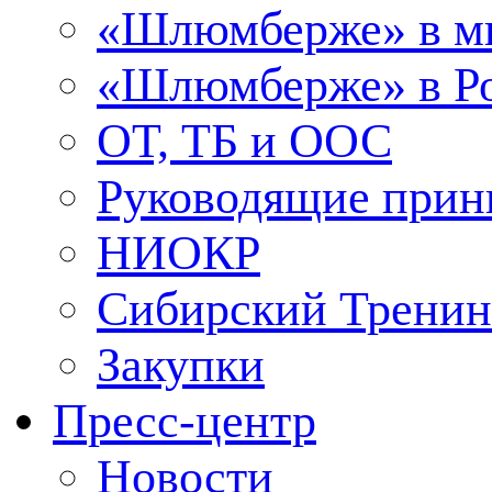
«Шлюмберже» в м
«Шлюмберже» в Ро
ОТ, ТБ и ООС
Руководящие при
НИОКР
Сибирский Тренин
Закупки
Пресс-центр
Новости