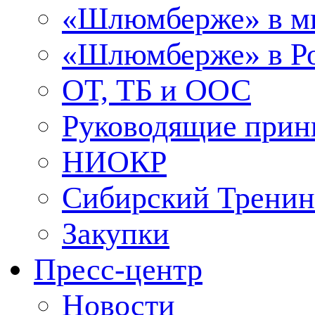
«Шлюмберже» в м
«Шлюмберже» в Ро
ОТ, ТБ и ООС
Руководящие при
НИОКР
Сибирский Тренин
Закупки
Пресс-центр
Новости