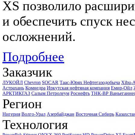
XS позволило расширит
и обеспечить спуск не
осложнений.
Подробнее
Заказчик
ЛУКОЙЛ
Chevron
SOCAR
Таас-Юрях Нефтегазодобыча
Xibu-
Астрахань
Комнедра
Иркутская нефтяная компания
Емир-Ойл
АРКТИКГАЗ
Салым Петролеум
Роснефть
ТНК-ВР Ваньеганне
Регион
Нигерия
Волго-Урал
Азербайджан
Восточная Сибирь
Казахста
Технология
PowerPak
Stinger
ONYX 360
PeriScope HD
PowerDrive X5
Foam