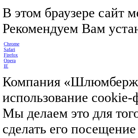
В этом браузере сайт 
Рекомендуем Вам устан
Chrome
Safari
Firefox
Opera
IE
Компания «Шлюмберже»
использование cookie-ф
Мы делаем это для тог
сделать его посещение