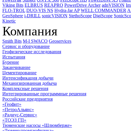
Viking Bits
ELBRUS
REAPRO
PowerDrive Archer
adnVISION
Im
FLO-TROL
DUO-VIS NS
Hydra-Jar AP
WELL COMMANDER
A
GeoSphere
i-DRILL
sonicVISION
StethoScope
DigiScope
SonicSc
Kinetic
Компания
Smith Bits
M-I SWACO
Geoservices
Сервис и оборудование
Геофизические исследования
Испытания
Бурение
Заканчивание
Цементирование
Интенсификация добычи
Механизированная добыча
Комплексные решения
Интегрированные программные решения
Российские предприятия
«Геофит»
«ПетроАльянс»
«Радиус-Сервис»
«ТОЭЗ ГП»
Тюменские насосы «Шлюмберже»
«Тюменьпромгеофизика»