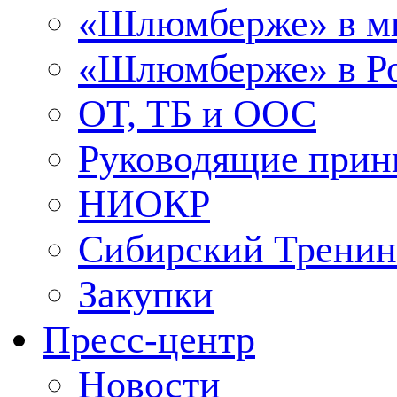
«Шлюмберже» в м
«Шлюмберже» в Ро
ОТ, ТБ и ООС
Руководящие при
НИОКР
Сибирский Тренин
Закупки
Пресс-центр
Новости