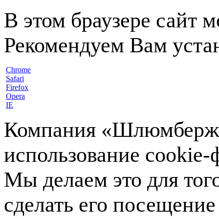
В этом браузере сайт 
Рекомендуем Вам устан
Chrome
Safari
Firefox
Opera
IE
Компания «Шлюмберже»
использование cookie-ф
Мы делаем это для тог
сделать его посещение