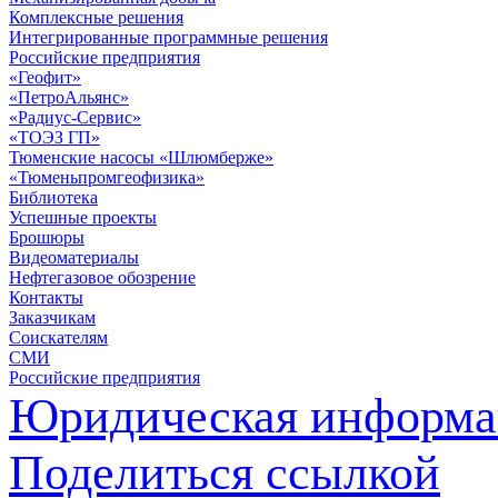
Комплексные решения
Интегрированные программные решения
Российские предприятия
«Геофит»
«ПетроАльянс»
«Радиус-Сервис»
«ТОЭЗ ГП»
Тюменские насосы «Шлюмберже»
«Тюменьпромгеофизика»
Библиотека
Успешные проекты
Брошюры
Видеоматериалы
Нефтегазовое обозрение
Контакты
Заказчикам
Соискателям
СМИ
Российские предприятия
Юридическая информа
Поделиться ссылкой