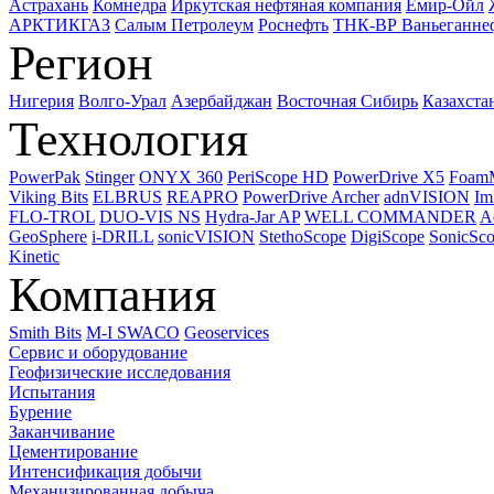
Астрахань
Комнедра
Иркутская нефтяная компания
Емир-Ойл
АРКТИКГАЗ
Салым Петролеум
Роснефть
ТНК-ВР Ваньеганне
Регион
Нигерия
Волго-Урал
Азербайджан
Восточная Сибирь
Казахста
Технология
PowerPak
Stinger
ONYX 360
PeriScope HD
PowerDrive X5
Foam
Viking Bits
ELBRUS
REAPRO
PowerDrive Archer
adnVISION
Im
FLO-TROL
DUO-VIS NS
Hydra-Jar AP
WELL COMMANDER
A
GeoSphere
i-DRILL
sonicVISION
StethoScope
DigiScope
SonicSc
Kinetic
Компания
Smith Bits
M-I SWACO
Geoservices
Сервис и оборудование
Геофизические исследования
Испытания
Бурение
Заканчивание
Цементирование
Интенсификация добычи
Механизированная добыча