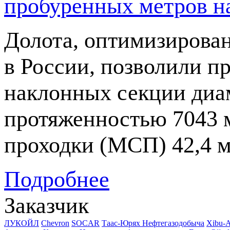
пробуренных метров н
Долота, оптимизирова
в России, позволили п
наклонных секции диа
протяженностью 7043 
проходки (МСП) 42,4
м
Подробнее
Заказчик
ЛУКОЙЛ
Chevron
SOCAR
Таас-Юрях Нефтегазодобыча
Xibu-