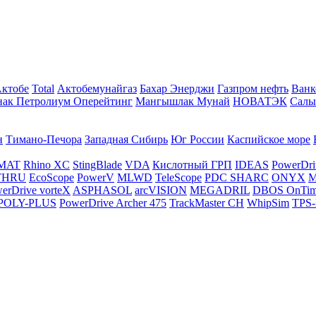
Актобе
Total
Актобемунайгаз
Бахар Энерджи
Газпром нефть
Ванк
нак Петролиум Оперейтинг
Мангышлак Мунай
НОВАТЭК
Салы
н
Тимано-Печора
Западная Сибирь
Юг России
Каспийское море
MAT
Rhino XC
StingBlade
VDA
Кислотный ГРП
IDEAS
PowerDri
THRU
EcoScope
PowerV
MLWD
TeleScope
PDC SHARC
ONYX
M
erDrive vorteX
ASPHASOL
arcVISION
MEGADRIL
DBOS OnTi
POLY-PLUS
PowerDrive Archer 475
TrackMaster CH
WhipSim
TPS-