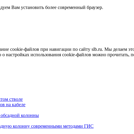
ндуем Вам установить более современный браузер.
е cookie-файлов при навигации по сайту slb.ru. Мы делаем это 
о настройках использования cookie-файлов можно прочитать, 
том стволе
в на кабеле
я обсадной колонны
садную колонну современными методами ГИС