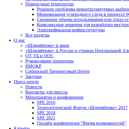
Переходные технологии
Решение проблемы неконтролируемых выбро
Минимизация углеродного следа в процессе б
Снижение объема использования или отказ от
Комплексные решения для разработки место
Электрификация инфраструктуры
Все разделы
О нас
«Шлюмберже» в мире
«Шлюмберже» в России и странах Центральной Аз
ОТ, ТБ и ООС
Руководящие принципы
НИОКР
Сибирский Тренинговый Центр
Закупки
Пресс-центр
Новости
Контакты для прессы
Мероприятия и конференции
SPE 2016
Технологический Форум «Шлюмберже» 2017
SPE 2018
SPE 2021
Онлайн конференция "Время возможностей"
Карьера