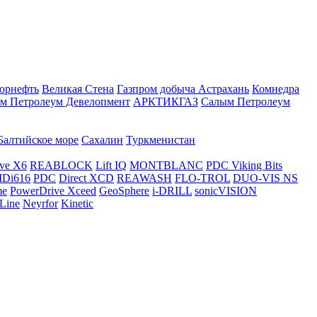
орнефть
Великая Стена
Газпром добыча Астрахань
Комнедра
м Петролеум Девелопмент
АРКТИКГАЗ
Салым Петролеум
Балтийское море
Сахалин
Туркменистан
ve X6
REABLOCK
Lift IQ
MONTBLANC
PDC Viking Bits
Di616
PDC
Direct XCD
REAWASH
FLO-TROL
DUO-VIS NS
me
PowerDrive Xceed
GeoSphere
i-DRILL
sonicVISION
Line
Neyrfor
Kinetic