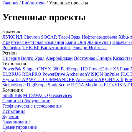
Главная
/
Библиотека
/
Успешные проекты
Успешные проекты
Заказчик
ЛУКОЙЛ
Chevron
SOCAR
Таас-Юрях Нефтегазодобыча
Xibu-
Иркутская нефтяная компания
Емир-Ойл
Жайкмунай
Kарачага
Роснефть
ТНК-ВР Ваньеганнефть
Элвари Нефтегаз
Регион
Нигерия
Волго-Урал
Азербайджан
Восточная Сибирь
Казахста
Технология
PowerPak
Stinger
ONYX 360
PeriScope HD
PowerDrive X5
Foam
ELBRUS
REAPRO
PowerDrive Archer
adnVISION
ImPulse
FLO
Hydra-Jar AP
WELL COMMANDER
Accelerator AP
ONYX II
Pow
StethoScope
DigiScope
SonicScope
REDA Maximus
FLO-VIS NT
Компания
Smith Bits
M-I SWACO
Geoservices
Сервис и оборудование
Геофизические исследования
Испытания
Бурение
Заканчивание
Цементирование