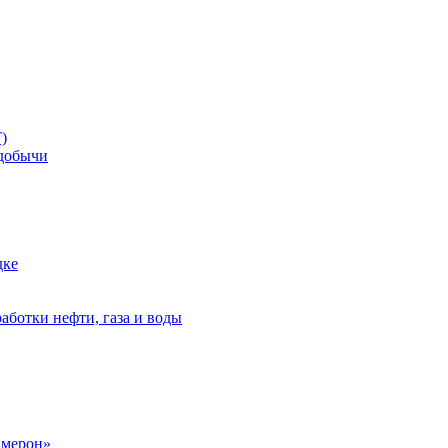
)
добычи
дке
аботки нефти, газа и воды
амерон»