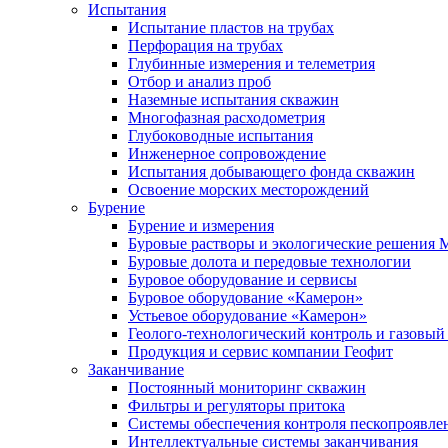
Испытания
Испытание пластов на трубах
Перфорация на трубах
Глубинные измерения и телеметрия
Отбор и анализ проб
Наземные испытания скважин
Многофазная расходометрия
Глубоководные испытания
Инженерное сопровождение
Испытания добывающего фонда скважин
Освоение морских месторождений
Бурение
Бурение и измерения
Буровые растворы и экологические решения
Буровые долота и передовые технологии
Буровое оборудование и сервисы
Буровое оборудование «Камерон»
Устьевое оборудование «Камерон»
Геолого-технологический контроль и газовый
Продукция и сервис компании Геофит
Заканчивание
Постоянный мониторинг скважин
Фильтры и регуляторы притока
Cистемы обеспечения контроля пескопроявле
Интеллектуальные системы заканчивания