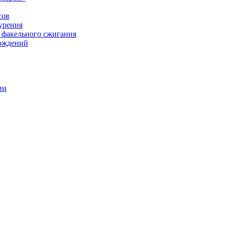
сов
урения
 факельного сжигания
рождений
ии