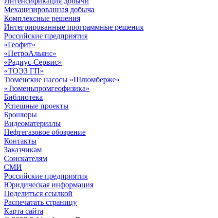
Интенсификация добычи
Механизированная добыча
Комплексные решения
Интегрированные программные решения
Российские предприятия
«Геофит»
«ПетроАльянс»
«Радиус-Сервис»
«ТОЭЗ ГП»
Тюменские насосы «Шлюмберже»
«Тюменьпромгеофизика»
Библиотека
Успешные проекты
Брошюры
Видеоматериалы
Нефтегазовое обозрение
Контакты
Заказчикам
Соискателям
СМИ
Российские предприятия
Юридическая информация
Поделиться ссылкой
Распечатать страницу
Карта сайта