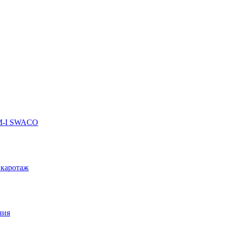
 M-I SWACO
 каротаж
ния