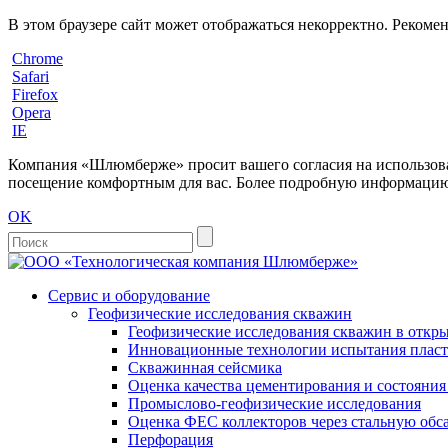
В этом браузере сайт может отображаться некорректно. Рекоме
Chrome
Safari
Firefox
Opera
IE
Компания «Шлюмберже» просит вашего согласия на использовани
посещение комфортным для вас. Более подробную информацию 
OK
Сервис и оборудование
Геофизические исследования скважин
Геофизические исследования скважин в откры
Инновационные технологии испытания пласто
Скважинная сейсмика
Оценка качества цементирования и состояни
Промыслово-геофизические исследования
Оценка ФЕС коллекторов через стальную об
Перфорация