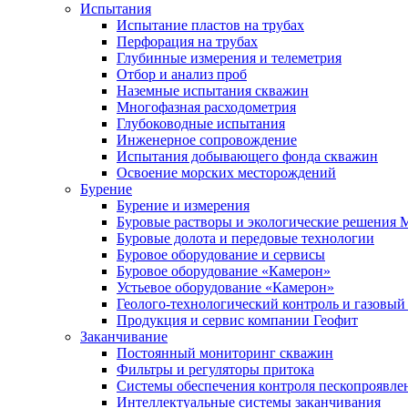
Испытания
Испытание пластов на трубах
Перфорация на трубах
Глубинные измерения и телеметрия
Отбор и анализ проб
Наземные испытания скважин
Многофазная расходометрия
Глубоководные испытания
Инженерное сопровождение
Испытания добывающего фонда скважин
Освоение морских месторождений
Бурение
Бурение и измерения
Буровые растворы и экологические решения
Буровые долота и передовые технологии
Буровое оборудование и сервисы
Буровое оборудование «Камерон»
Устьевое оборудование «Камерон»
Геолого-технологический контроль и газовый
Продукция и сервис компании Геофит
Заканчивание
Постоянный мониторинг скважин
Фильтры и регуляторы притока
Cистемы обеспечения контроля пескопроявле
Интеллектуальные системы заканчивания