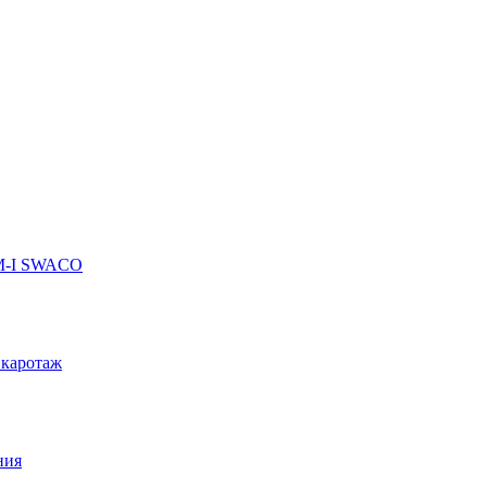
 M-I SWACO
 каротаж
ния