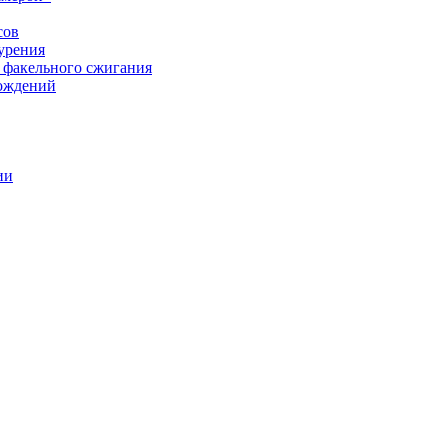
сов
урения
 факельного сжигания
рождений
ии