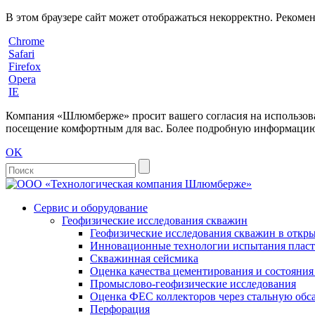
В этом браузере сайт может отображаться некорректно. Рекоме
Chrome
Safari
Firefox
Opera
IE
Компания «Шлюмберже» просит вашего согласия на использовани
посещение комфортным для вас. Более подробную информацию 
OK
Сервис и оборудование
Геофизические исследования скважин
Геофизические исследования скважин в откры
Инновационные технологии испытания пласто
Скважинная сейсмика
Оценка качества цементирования и состояни
Промыслово-геофизические исследования
Оценка ФЕС коллекторов через стальную об
Перфорация