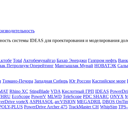
оизводительность
ность системы IDEAS для проектирования и моделирования доло
Актобе
Total
Актобемунайгаз
Бахар Энерджи
Газпром нефть
Ванк
нак Петролиум Оперейтинг
Мангышлак Мунай
НОВАТЭК
Салы
н
Тимано-Печора
Западная Сибирь
Юг России
Каспийское море
MAT
Rhino XC
StingBlade
VDA
Кислотный ГРП
IDEAS
PowerDri
THRU
EcoScope
PowerV
MLWD
TeleScope
PDC SHARC
ONYX
M
erDrive vorteX
ASPHASOL
arcVISION
MEGADRIL
DBOS OnTi
POLY-PLUS
PowerDrive Archer 475
TrackMaster CH
WhipSim
TPS-