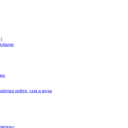
)
добычи
дке
аботки нефти, газа и воды
амерон»