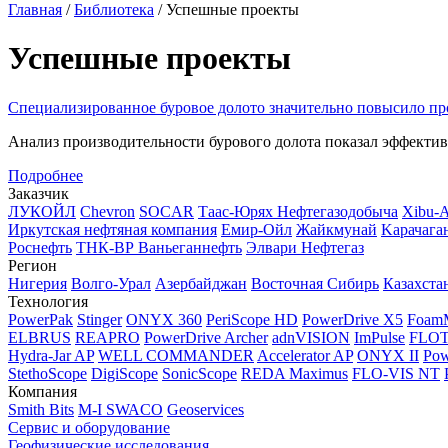
Главная
/
Библиотека
/
Успешные проекты
Успешные проекты
Специализированное буровое долото значительно повысило пр
Анализ производительности бурового долота показал эффектив
Подробнее
Заказчик
ЛУКОЙЛ
Chevron
SOCAR
Таас-Юрях Нефтегазодобыча
Xibu-
Иркутская нефтяная компания
Емир-Ойл
Жайкмунай
Kарачага
Роснефть
ТНК-ВР Ваньеганнефть
Элвари Нефтегаз
Регион
Нигерия
Волго-Урал
Азербайджан
Восточная Сибирь
Казахста
Технология
PowerPak
Stinger
ONYX 360
PeriScope HD
PowerDrive X5
Foam
ELBRUS
REAPRO
PowerDrive Archer
adnVISION
ImPulse
FLO
Hydra-Jar AP
WELL COMMANDER
Accelerator AP
ONYX II
Pow
StethoScope
DigiScope
SonicScope
REDA Maximus
FLO-VIS NT
Компания
Smith Bits
M-I SWACO
Geoservices
Сервис и оборудование
Геофизические исследования