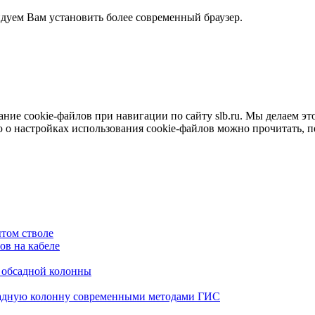
ндуем Вам установить более современный браузер.
е cookie-файлов при навигации по сайту slb.ru. Мы делаем это 
о настройках использования cookie-файлов можно прочитать, 
том стволе
в на кабеле
я обсадной колонны
садную колонну современными методами ГИС