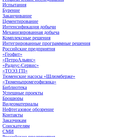
Испытания
Бурение
Заканчивание
Цементирование
Интенсификация добычи
Механизированная добыча
Комплексные решения
Интегрированные программные решения
Российские предприятия
«Геофит»
«ПетроАльянс»
«Радиус-Сервис»
«ТОЭЗ ГП»
Тюменские насосы «Шлюмберже»
«Тюменьпромгеофизика»
Библиотека
Успешные проекты
Брошюры
Видеоматериалы
Нефтегазовое обозрение
Контакты
Заказчикам
Соискателям
СМИ
Российские предприятия