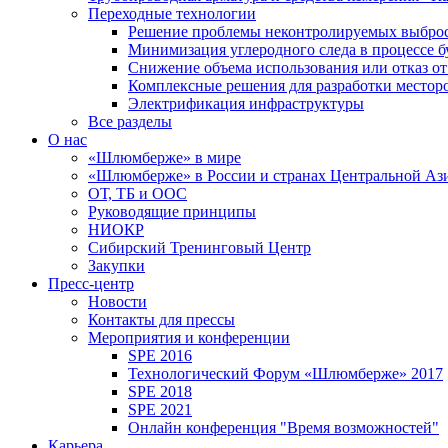
Переходные технологии
Решение проблемы неконтролируемых выбро
Минимизация углеродного следа в процессе б
Снижение объема использования или отказ от
Комплексные решения для разработки место
Электрификация инфраструктуры
Все разделы
О нас
«Шлюмберже» в мире
«Шлюмберже» в России и странах Центральной Аз
ОТ, ТБ и ООС
Руководящие принципы
НИОКР
Сибирский Тренинговый Центр
Закупки
Пресс-центр
Новости
Контакты для прессы
Мероприятия и конференции
SPE 2016
Технологический Форум «Шлюмберже» 2017
SPE 2018
SPE 2021
Онлайн конференция "Время возможностей"
Карьера