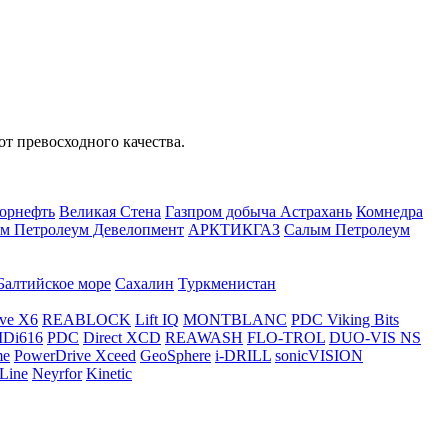
т превосходного качества.
орнефть
Великая Стена
Газпром добыча Астрахань
Комнедра
м Петролеум Девелопмент
АРКТИКГАЗ
Салым Петролеум
Балтийское море
Сахалин
Туркменистан
ve X6
REABLOCK
Lift IQ
MONTBLANC
PDC Viking Bits
Di616
PDC
Direct XCD
REAWASH
FLO-TROL
DUO-VIS NS
me
PowerDrive Xceed
GeoSphere
i-DRILL
sonicVISION
Line
Neyrfor
Kinetic