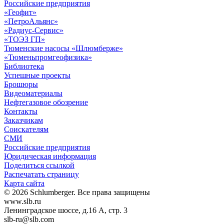
Российские предприятия
«Геофит»
«ПетроАльянс»
«Радиус-Сервис»
«ТОЭЗ ГП»
Тюменские насосы «Шлюмберже»
«Тюменьпромгеофизика»
Библиотека
Успешные проекты
Брошюры
Видеоматериалы
Нефтегазовое обозрение
Контакты
Заказчикам
Соискателям
СМИ
Российские предприятия
Юридическая информация
Поделиться ссылкой
Распечатать страницу
Карта сайта
© 2026 Schlumberger. Все права защищены
www.slb.ru
Ленинградское шоссе, д.16 А, стр. 3
slb-ru@slb.com