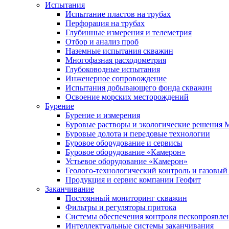
Испытания
Испытание пластов на трубах
Перфорация на трубах
Глубинные измерения и телеметрия
Отбор и анализ проб
Наземные испытания скважин
Многофазная расходометрия
Глубоководные испытания
Инженерное сопровождение
Испытания добывающего фонда скважин
Освоение морских месторождений
Бурение
Бурение и измерения
Буровые растворы и экологические решения
Буровые долота и передовые технологии
Буровое оборудование и сервисы
Буровое оборудование «Камерон»
Устьевое оборудование «Камерон»
Геолого-технологический контроль и газовый
Продукция и сервис компании Геофит
Заканчивание
Постоянный мониторинг скважин
Фильтры и регуляторы притока
Cистемы обеспечения контроля пескопроявле
Интеллектуальные системы заканчивания