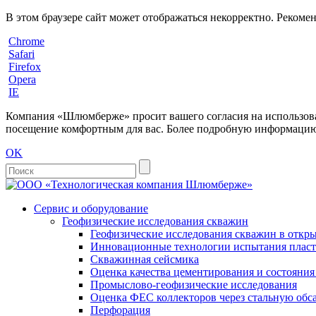
В этом браузере сайт может отображаться некорректно. Рекоме
Chrome
Safari
Firefox
Opera
IE
Компания «Шлюмберже» просит вашего согласия на использовани
посещение комфортным для вас. Более подробную информацию 
OK
Сервис и оборудование
Геофизические исследования скважин
Геофизические исследования скважин в откры
Инновационные технологии испытания пласто
Скважинная сейсмика
Оценка качества цементирования и состояни
Промыслово-геофизические исследования
Оценка ФЕС коллекторов через стальную об
Перфорация