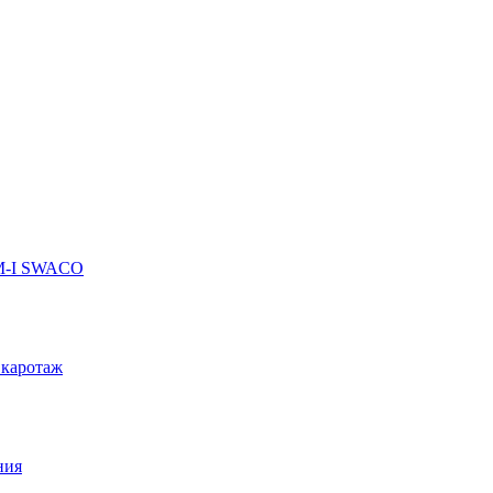
 M-I SWACO
 каротаж
ния