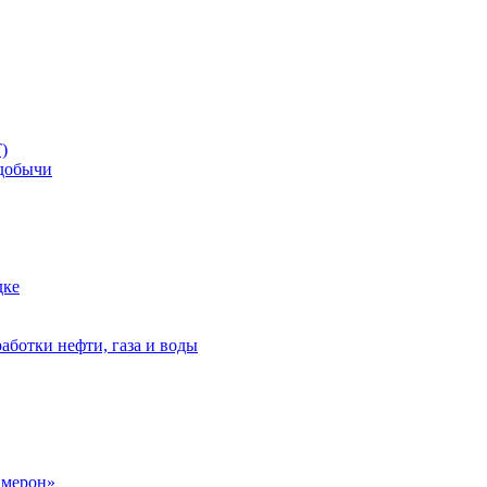
)
добычи
дке
аботки нефти, газа и воды
амерон»