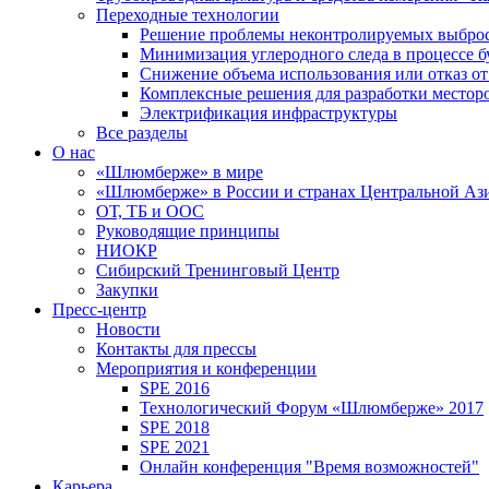
Переходные технологии
Решение проблемы неконтролируемых выбро
Минимизация углеродного следа в процессе б
Снижение объема использования или отказ от
Комплексные решения для разработки место
Электрификация инфраструктуры
Все разделы
О нас
«Шлюмберже» в мире
«Шлюмберже» в России и странах Центральной Аз
ОТ, ТБ и ООС
Руководящие принципы
НИОКР
Сибирский Тренинговый Центр
Закупки
Пресс-центр
Новости
Контакты для прессы
Мероприятия и конференции
SPE 2016
Технологический Форум «Шлюмберже» 2017
SPE 2018
SPE 2021
Онлайн конференция "Время возможностей"
Карьера