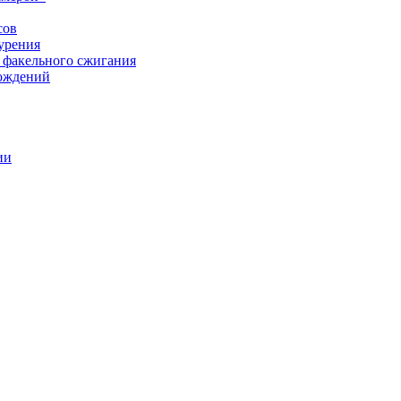
сов
урения
 факельного сжигания
рождений
ии