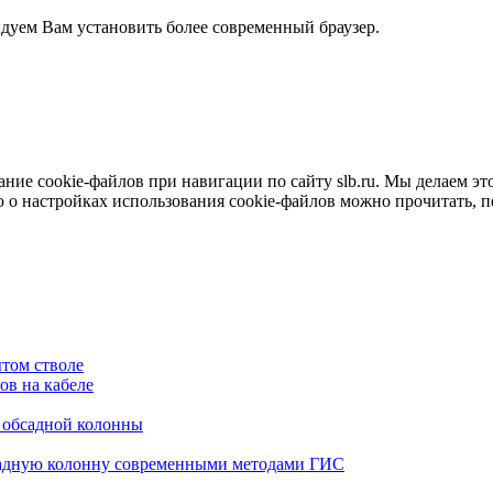
ндуем Вам установить более современный браузер.
е cookie-файлов при навигации по сайту slb.ru. Мы делаем это 
о настройках использования cookie-файлов можно прочитать, 
том стволе
в на кабеле
я обсадной колонны
садную колонну современными методами ГИС