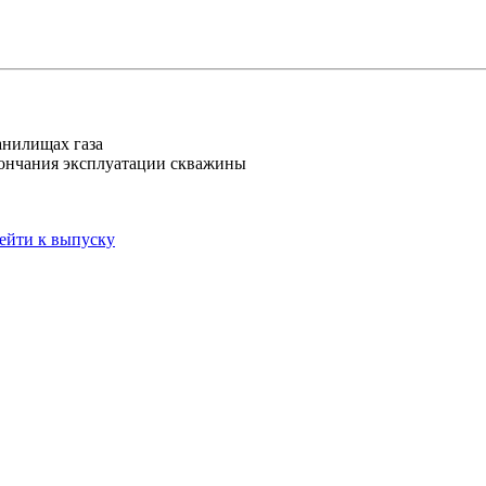
анилищах газа
кончания эксплуатации скважины
ейти к выпуску