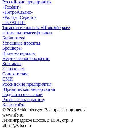
Российские предприятия
«Геофит»
«ПетроАльянс»
«Радиус-Сервис»
«ТОЭЗ ГП»
Тюменские насосы «Шлюмберже»
«Тюменьпромгеофизика»
Библиотека
Успешные проекты
Брошюры
Видеоматериалы
Нефтегазовое обозрение
Контакты
Заказчикам
Соискателям
СМИ
Российские предприятия
Юридическая информация
Поделиться ссылкой
Распечатать страницу
Карта сайта
© 2026 Schlumberger. Все права защищены
www.slb.ru
Ленинградское шоссе, д.16 А, стр. 3
slb-ru@slb.com