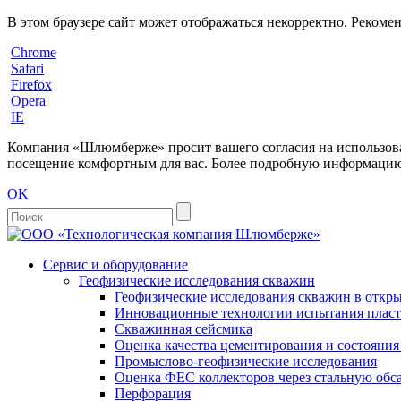
В этом браузере сайт может отображаться некорректно. Рекоме
Chrome
Safari
Firefox
Opera
IE
Компания «Шлюмберже» просит вашего согласия на использовани
посещение комфортным для вас. Более подробную информацию 
OK
Сервис и оборудование
Геофизические исследования скважин
Геофизические исследования скважин в откры
Инновационные технологии испытания пласто
Скважинная сейсмика
Оценка качества цементирования и состояни
Промыслово-геофизические исследования
Оценка ФЕС коллекторов через стальную об
Перфорация