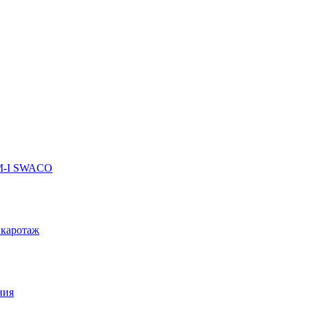
 M-I SWACO
 каротаж
ния