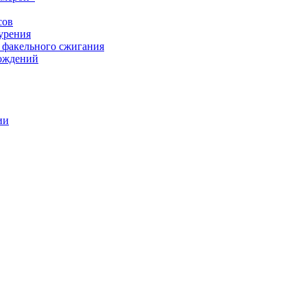
сов
урения
 факельного сжигания
рождений
ии