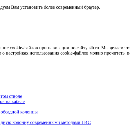
ндуем Вам установить более современный браузер.
е cookie-файлов при навигации по сайту slb.ru. Мы делаем это 
о настройках использования cookie-файлов можно прочитать, 
том стволе
в на кабеле
я обсадной колонны
садную колонну современными методами ГИС