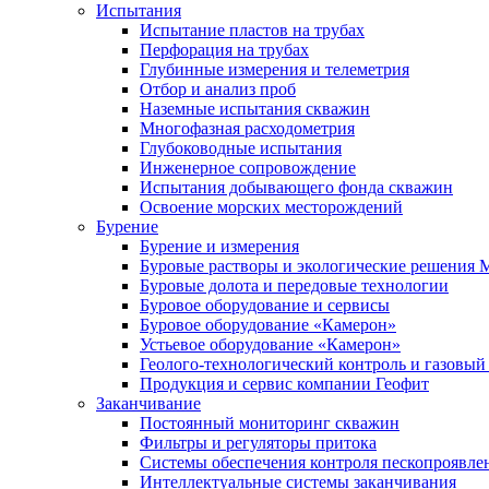
Испытания
Испытание пластов на трубах
Перфорация на трубах
Глубинные измерения и телеметрия
Отбор и анализ проб
Наземные испытания скважин
Многофазная расходометрия
Глубоководные испытания
Инженерное сопровождение
Испытания добывающего фонда скважин
Освоение морских месторождений
Бурение
Бурение и измерения
Буровые растворы и экологические решения
Буровые долота и передовые технологии
Буровое оборудование и сервисы
Буровое оборудование «Камерон»
Устьевое оборудование «Камерон»
Геолого-технологический контроль и газовый
Продукция и сервис компании Геофит
Заканчивание
Постоянный мониторинг скважин
Фильтры и регуляторы притока
Cистемы обеспечения контроля пескопроявле
Интеллектуальные системы заканчивания