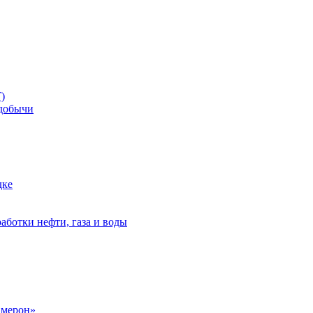
)
добычи
дке
аботки нефти, газа и воды
амерон»