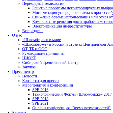
Переходные технологии
Решение проблемы неконтролируемых выбро
Минимизация углеродного следа в процессе б
Снижение объема использования или отказ от
Комплексные решения для разработки место
Электрификация инфраструктуры
Все разделы
О нас
«Шлюмберже» в мире
«Шлюмберже» в России и странах Центральной Аз
ОТ, ТБ и ООС
Руководящие принципы
НИОКР
Сибирский Тренинговый Центр
Закупки
Пресс-центр
Новости
Контакты для прессы
Мероприятия и конференции
SPE 2016
Технологический Форум «Шлюмберже» 2017
SPE 2018
SPE 2021
Онлайн конференция "Время возможностей"
Карьера