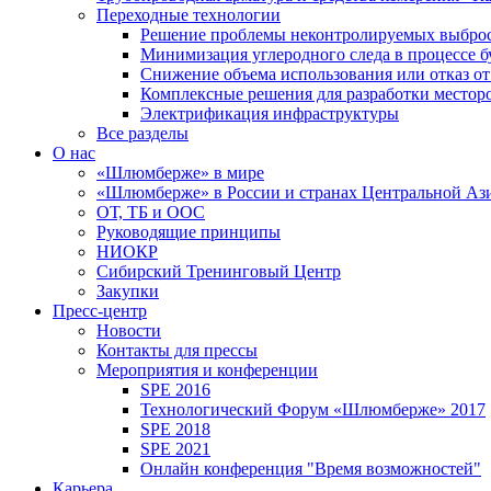
Переходные технологии
Решение проблемы неконтролируемых выбро
Минимизация углеродного следа в процессе б
Снижение объема использования или отказ от
Комплексные решения для разработки место
Электрификация инфраструктуры
Все разделы
О нас
«Шлюмберже» в мире
«Шлюмберже» в России и странах Центральной Аз
ОТ, ТБ и ООС
Руководящие принципы
НИОКР
Сибирский Тренинговый Центр
Закупки
Пресс-центр
Новости
Контакты для прессы
Мероприятия и конференции
SPE 2016
Технологический Форум «Шлюмберже» 2017
SPE 2018
SPE 2021
Онлайн конференция "Время возможностей"
Карьера