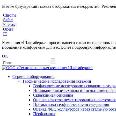
В этом браузере сайт может отображаться некорректно. Рекоме
Chrome
Safari
Firefox
Opera
IE
Компания «Шлюмберже» просит вашего согласия на использовани
посещение комфортным для вас. Более подробную информацию 
OK
Сервис и оборудование
Геофизические исследования скважин
Геофизические исследования скважин в откры
Инновационные технологии испытания пласто
Скважинная сейсмика
Оценка качества цементирования и состояни
Промыслово-геофизические исследования
Оценка ФЕС коллекторов через стальную об
Перфорация