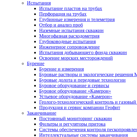
Испытания
Испытание пластов на трубах
Перфорация на трубах
Глубинные измерения и телеметрия
Отбор и анализ проб
Наземные испытания скважин
Многофазная расходометрия
Глубоководные испытания
Инженерное сопровождение
Испытания добывающего фонда скважин
Освоение морских месторождений
Бурение
Бурение и измерения
Буровые растворы и экологические решения
Буровые долота и передовые технологии
Буровое оборудование и сервисы
Буровое оборудование «Камерон»
Устьевое оборудование «Камерон»
Геолого-технологический контроль и газовый
Продукция и сервис компании Геофит
Заканчивание
Постоянный мониторинг скважин
Фильтры и регуляторы притока
Cистемы обеспечения контроля пескопроявле
Интеллектуальные системы заканчивания