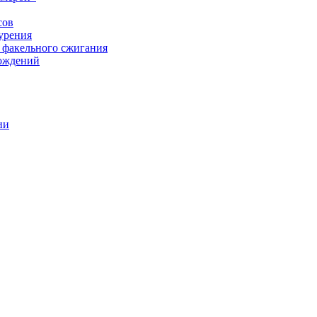
сов
урения
 факельного сжигания
рождений
ии