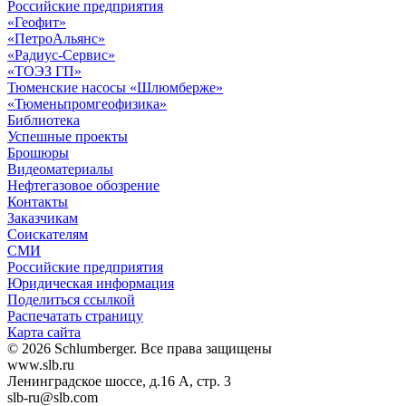
Российские предприятия
«Геофит»
«ПетроАльянс»
«Радиус-Сервис»
«ТОЭЗ ГП»
Тюменские насосы «Шлюмберже»
«Тюменьпромгеофизика»
Библиотека
Успешные проекты
Брошюры
Видеоматериалы
Нефтегазовое обозрение
Контакты
Заказчикам
Соискателям
СМИ
Российские предприятия
Юридическая информация
Поделиться ссылкой
Распечатать страницу
Карта сайта
© 2026 Schlumberger. Все права защищены
www.slb.ru
Ленинградское шоссе, д.16 А, стр. 3
slb-ru@slb.com