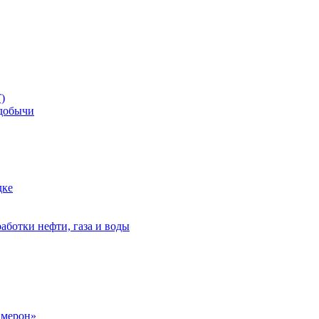
)
добычи
дке
аботки нефти, газа и воды
амерон»