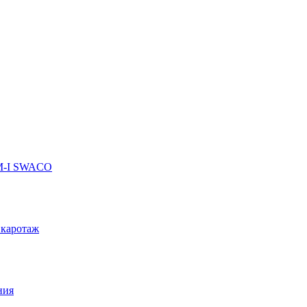
 M-I SWACO
 каротаж
ния