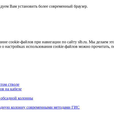
ндуем Вам установить более современный браузер.
е cookie-файлов при навигации по сайту slb.ru. Мы делаем это 
о настройках использования cookie-файлов можно прочитать, 
том стволе
в на кабеле
я обсадной колонны
садную колонну современными методами ГИС