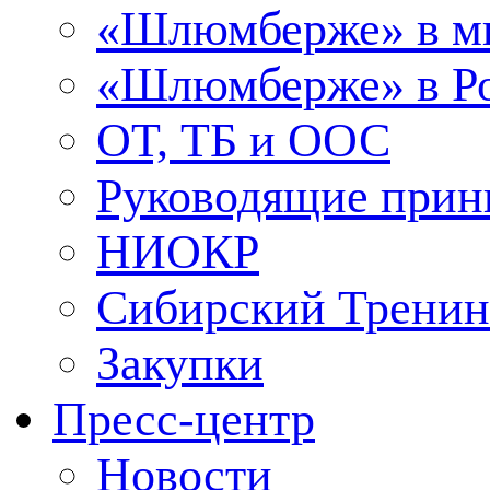
«Шлюмберже» в м
«Шлюмберже» в Ро
ОТ, ТБ и ООС
Руководящие при
НИОКР
Сибирский Тренин
Закупки
Пресс-центр
Новости