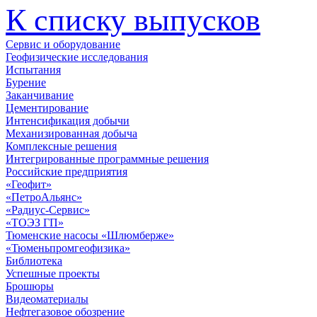
К списку выпусков
Сервис и оборудование
Геофизические исследования
Испытания
Бурение
Заканчивание
Цементирование
Интенсификация добычи
Механизированная добыча
Комплексные решения
Интегрированные программные решения
Российские предприятия
«Геофит»
«ПетроАльянс»
«Радиус-Сервис»
«ТОЭЗ ГП»
Тюменские насосы «Шлюмберже»
«Тюменьпромгеофизика»
Библиотека
Успешные проекты
Брошюры
Видеоматериалы
Нефтегазовое обозрение