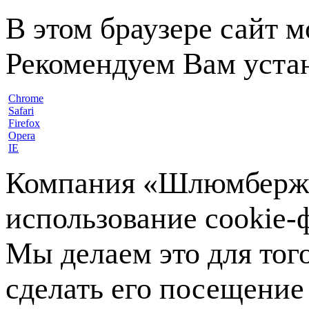
В этом браузере сайт 
Рекомендуем Вам устан
Chrome
Safari
Firefox
Opera
IE
Компания «Шлюмберже»
использование cookie-ф
Мы делаем это для тог
сделать его посещение