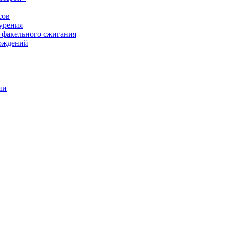
сов
урения
 факельного сжигания
рождений
ии