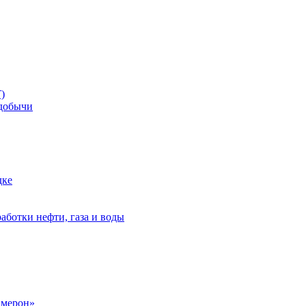
)
добычи
дке
аботки нефти, газа и воды
амерон»