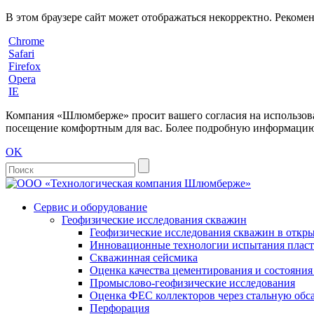
В этом браузере сайт может отображаться некорректно. Рекоме
Chrome
Safari
Firefox
Opera
IE
Компания «Шлюмберже» просит вашего согласия на использовани
посещение комфортным для вас. Более подробную информацию 
OK
Сервис и оборудование
Геофизические исследования скважин
Геофизические исследования скважин в откры
Инновационные технологии испытания пласто
Скважинная сейсмика
Оценка качества цементирования и состояни
Промыслово-геофизические исследования
Оценка ФЕС коллекторов через стальную об
Перфорация