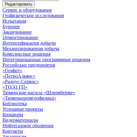
Сервис и оборудование
Геофизические исследования
Испытания
Бурение
Заканчивание
Цементирование
Интенсификация добычи
Механизированная добыча
Комплексные решения
Интегрированные программные решения
Российские предприятия
«Геофит»
«ПетроАльянс»
«Радиус-Сервис»
«ТОЭЗ ГП»
Тюменские насосы «Шлюмберже»
«Тюменьпромгеофизика»
Библиотека
Успешные проекты
Брошюры
Видеоматериалы
Нефтегазовое обозрение
Контакты
Заказчикам