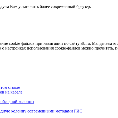
ндуем Вам установить более современный браузер.
е cookie-файлов при навигации по сайту slb.ru. Мы делаем это 
о настройках использования cookie-файлов можно прочитать, 
том стволе
в на кабеле
я обсадной колонны
садную колонну современными методами ГИС