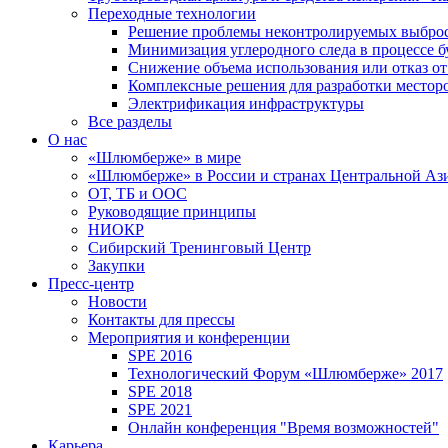
Переходные технологии
Решение проблемы неконтролируемых выбро
Минимизация углеродного следа в процессе б
Снижение объема использования или отказ от
Комплексные решения для разработки место
Электрификация инфраструктуры
Все разделы
О нас
«Шлюмберже» в мире
«Шлюмберже» в России и странах Центральной Аз
ОТ, ТБ и ООС
Руководящие принципы
НИОКР
Сибирский Тренинговый Центр
Закупки
Пресс-центр
Новости
Контакты для прессы
Мероприятия и конференции
SPE 2016
Технологический Форум «Шлюмберже» 2017
SPE 2018
SPE 2021
Онлайн конференция "Время возможностей"
Карьера