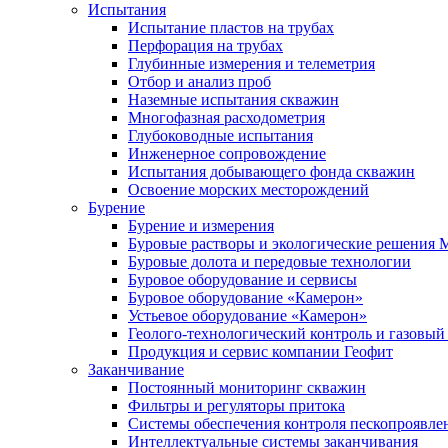
Испытания
Испытание пластов на трубах
Перфорация на трубах
Глубинные измерения и телеметрия
Отбор и анализ проб
Наземные испытания скважин
Многофазная расходометрия
Глубоководные испытания
Инженерное сопровождение
Испытания добывающего фонда скважин
Освоение морских месторождений
Бурение
Бурение и измерения
Буровые растворы и экологические решения
Буровые долота и передовые технологии
Буровое оборудование и сервисы
Буровое оборудование «Камерон»
Устьевое оборудование «Камерон»
Геолого-технологический контроль и газовый
Продукция и сервис компании Геофит
Заканчивание
Постоянный мониторинг скважин
Фильтры и регуляторы притока
Cистемы обеспечения контроля пескопроявле
Интеллектуальные системы заканчивания