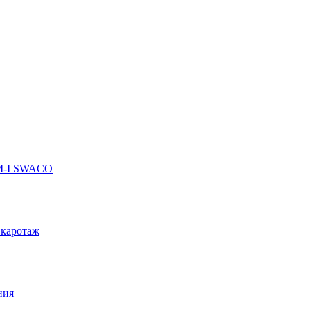
 M-I SWACO
 каротаж
ния