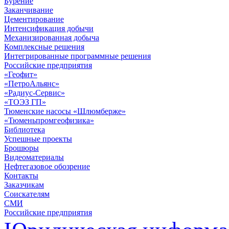
Бурение
Заканчивание
Цементирование
Интенсификация добычи
Механизированная добыча
Комплексные решения
Интегрированные программные решения
Российские предприятия
«Геофит»
«ПетроАльянс»
«Радиус-Сервис»
«ТОЭЗ ГП»
Тюменские насосы «Шлюмберже»
«Тюменьпромгеофизика»
Библиотека
Успешные проекты
Брошюры
Видеоматериалы
Нефтегазовое обозрение
Контакты
Заказчикам
Соискателям
СМИ
Российские предприятия