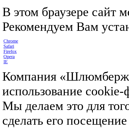
В этом браузере сайт 
Рекомендуем Вам устан
Chrome
Safari
Firefox
Opera
IE
Компания «Шлюмберже»
использование cookie-ф
Мы делаем это для тог
сделать его посещение