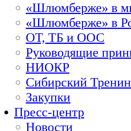
«Шлюмберже» в м
«Шлюмберже» в Ро
ОТ, ТБ и ООС
Руководящие при
НИОКР
Сибирский Тренин
Закупки
Пресс-центр
Новости