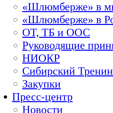
«Шлюмберже» в м
«Шлюмберже» в Ро
ОТ, ТБ и ООС
Руководящие при
НИОКР
Сибирский Тренин
Закупки
Пресс-центр
Новости