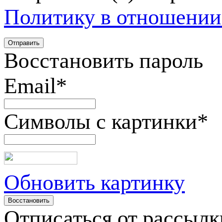
Политику в отношении
Восстановить пароль
Email
*
Символы с картинки
*
Обновить картинку
Отписаться от рассылк