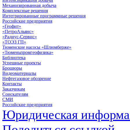
Интенсификация добычи
Механизированная добыча
Комплексные решения
Интегрированные программные решения
Российские предприятия
«Геофит»
«ПетроАльянс»
«Радиус-Сервис»
«ТОЭЗ ГП»
Тюменские насосы «Шлюмберже»
«Тюменьпромгеофизика»
Библиотека
Успешные проекты
Брошюры
Видеоматериалы
Нефтегазовое обозрение
Контакты
Заказчикам
Соискателям
СМИ
Российские предприятия
Юридическая информа
Поделиться ссылкой