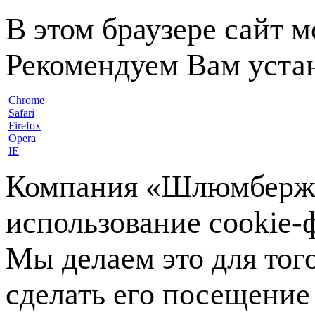
В этом браузере сайт 
Рекомендуем Вам устан
Chrome
Safari
Firefox
Opera
IE
Компания «Шлюмберже»
использование cookie-ф
Мы делаем это для тог
сделать его посещение