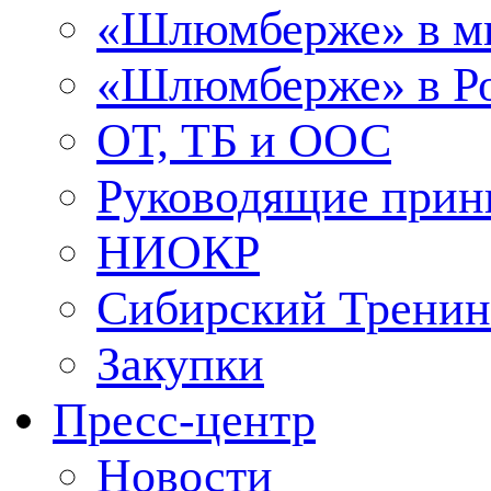
«Шлюмберже» в м
«Шлюмберже» в Ро
ОТ, ТБ и ООС
Руководящие при
НИОКР
Сибирский Тренин
Закупки
Пресс-центр
Новости