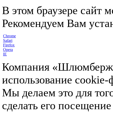
В этом браузере сайт 
Рекомендуем Вам устан
Chrome
Safari
Firefox
Opera
IE
Компания «Шлюмберже»
использование cookie-ф
Мы делаем это для тог
сделать его посещение