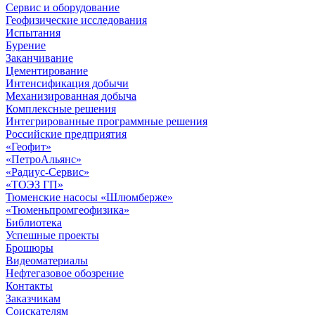
Сервис и оборудование
Геофизические исследования
Испытания
Бурение
Заканчивание
Цементирование
Интенсификация добычи
Механизированная добыча
Комплексные решения
Интегрированные программные решения
Российские предприятия
«Геофит»
«ПетроАльянс»
«Радиус-Сервис»
«ТОЭЗ ГП»
Тюменские насосы «Шлюмберже»
«Тюменьпромгеофизика»
Библиотека
Успешные проекты
Брошюры
Видеоматериалы
Нефтегазовое обозрение
Контакты
Заказчикам
Соискателям