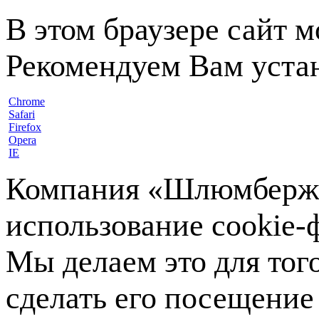
В этом браузере сайт 
Рекомендуем Вам устан
Chrome
Safari
Firefox
Opera
IE
Компания «Шлюмберже»
использование cookie-ф
Мы делаем это для тог
сделать его посещение