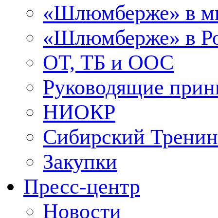
«Шлюмберже» в м
«Шлюмберже» в Ро
ОТ, ТБ и ООС
Руководящие при
НИОКР
Сибирский Тренин
Закупки
Пресс-центр
Новости