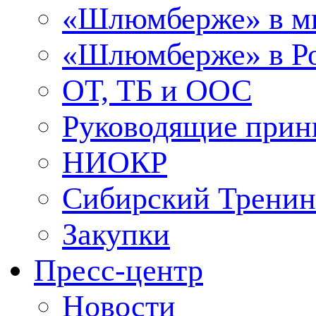
«Шлюмберже» в м
«Шлюмберже» в Ро
ОТ, ТБ и ООС
Руководящие при
НИОКР
Сибирский Тренин
Закупки
Пресс-центр
Новости