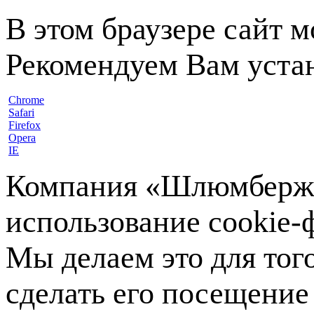
В этом браузере сайт 
Рекомендуем Вам устан
Chrome
Safari
Firefox
Opera
IE
Компания «Шлюмберже»
использование cookie-ф
Мы делаем это для тог
сделать его посещение