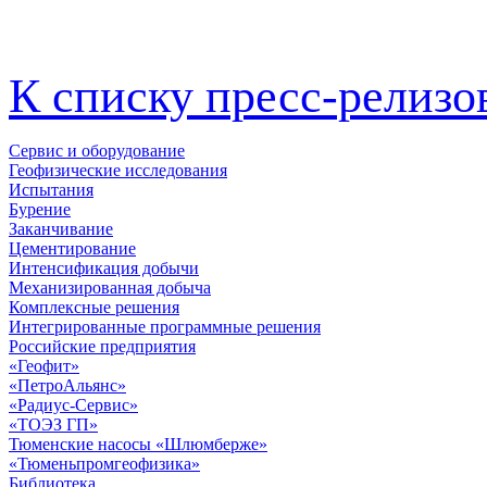
К списку пресс-релизо
Сервис и оборудование
Геофизические исследования
Испытания
Бурение
Заканчивание
Цементирование
Интенсификация добычи
Механизированная добыча
Комплексные решения
Интегрированные программные решения
Российские предприятия
«Геофит»
«ПетроАльянс»
«Радиус-Сервис»
«ТОЭЗ ГП»
Тюменские насосы «Шлюмберже»
«Тюменьпромгеофизика»
Библиотека