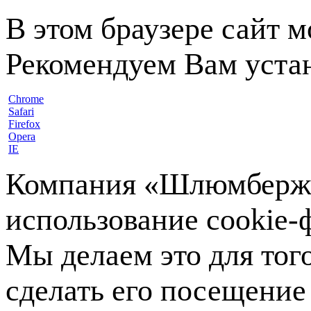
В этом браузере сайт 
Рекомендуем Вам устан
Chrome
Safari
Firefox
Opera
IE
Компания «Шлюмберже»
использование cookie-ф
Мы делаем это для тог
сделать его посещение