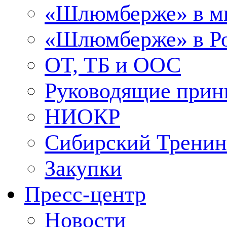
«Шлюмберже» в м
«Шлюмберже» в Ро
ОТ, ТБ и ООС
Руководящие при
НИОКР
Сибирский Тренин
Закупки
Пресс-центр
Новости