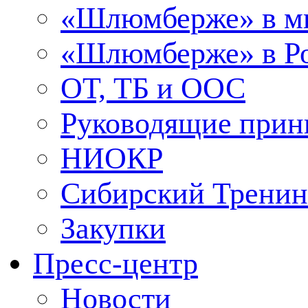
«Шлюмберже» в м
«Шлюмберже» в Ро
ОТ, ТБ и ООС
Руководящие при
НИОКР
Сибирский Тренин
Закупки
Пресс-центр
Новости