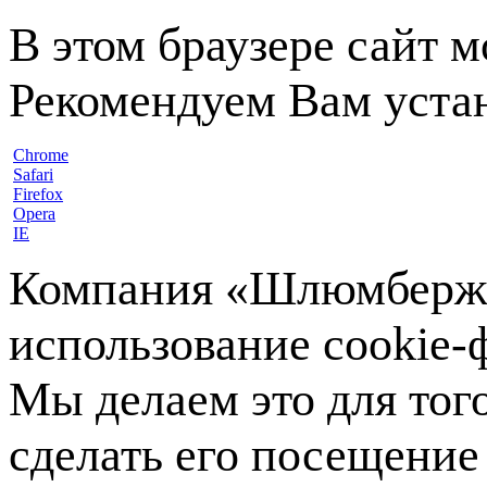
В этом браузере сайт 
Рекомендуем Вам устан
Chrome
Safari
Firefox
Opera
IE
Компания «Шлюмберже»
использование cookie-ф
Мы делаем это для тог
сделать его посещение