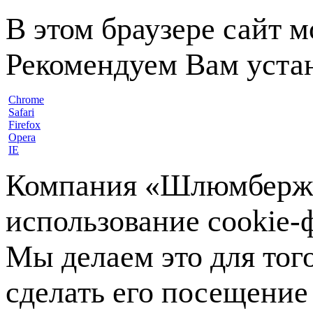
В этом браузере сайт 
Рекомендуем Вам устан
Chrome
Safari
Firefox
Opera
IE
Компания «Шлюмберже»
использование cookie-ф
Мы делаем это для тог
сделать его посещение