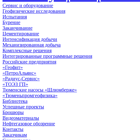
Сервис и оборудование
Геофизические исследования
Испытания
Бурение
Заканчивание
Цементирование
Интенсификация добычи
Механизированная добыча
Комплексные решения
Интегрированные программные решения
Российские предприятия
«Геофит»
«ПетроАльянс»
«Радиус-Сервис»
«ТОЭЗ ГП»
Тюменские насосы «Шлюмберже»
«Тюменьпромгеофизика»
Библиотека
Успешные проекты
Брошюры
Видеоматериалы
Нефтегазовое обозрение
Контакты
Заказчикам