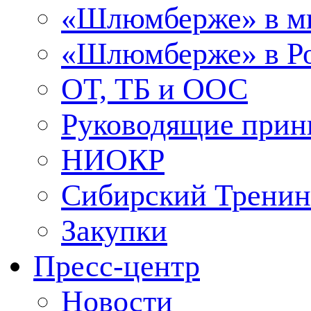
«Шлюмберже» в м
«Шлюмберже» в Ро
ОТ, ТБ и ООС
Руководящие при
НИОКР
Сибирский Тренин
Закупки
Пресс-центр
Новости