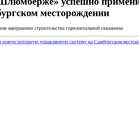
«Шлюмберже» успешно примени
бургском месторождении
ом завершении строительства горизонтальной скважины
 новую роторную управляемую систему на Самбургском место