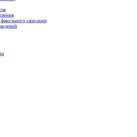
сов
урения
 факельного сжигания
рождений
ии