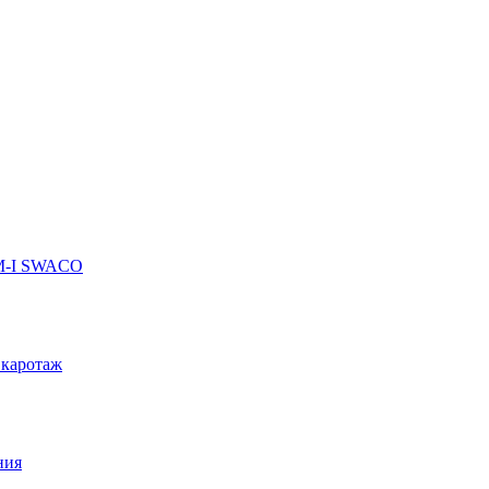
 M-I SWACO
 каротаж
ния