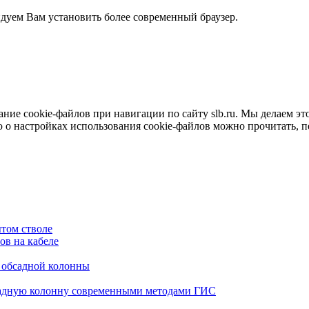
ндуем Вам установить более современный браузер.
е cookie-файлов при навигации по сайту slb.ru. Мы делаем это 
о настройках использования cookie-файлов можно прочитать, 
том стволе
в на кабеле
я обсадной колонны
садную колонну современными методами ГИС