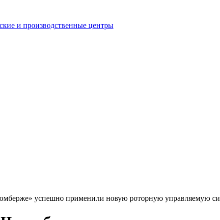
еские и производственные центры
юмберже» успешно применили новую роторную управляемую си