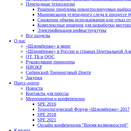
Переходные технологии
Решение проблемы неконтролируемых выбро
Минимизация углеродного следа в процессе б
Снижение объема использования или отказ от
Комплексные решения для разработки место
Электрификация инфраструктуры
Все разделы
О нас
«Шлюмберже» в мире
«Шлюмберже» в России и странах Центральной Аз
ОТ, ТБ и ООС
Руководящие принципы
НИОКР
Сибирский Тренинговый Центр
Закупки
Пресс-центр
Новости
Контакты для прессы
Мероприятия и конференции
SPE 2016
Технологический Форум «Шлюмберже» 2017
SPE 2018
SPE 2021
Онлайн конференция "Время возможностей"
Карьера