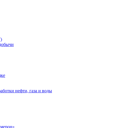
)
добычи
дке
аботки нефти, газа и воды
амерон»