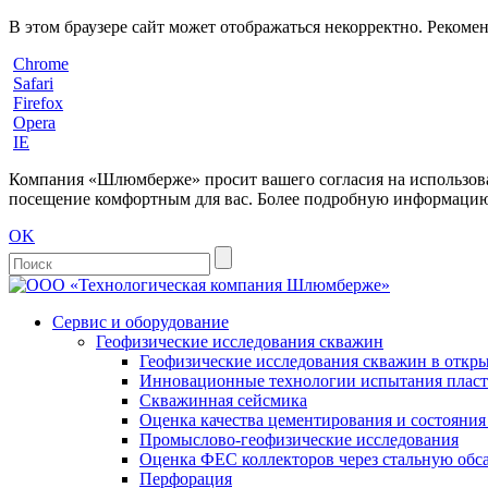
В этом браузере сайт может отображаться некорректно. Рекоме
Chrome
Safari
Firefox
Opera
IE
Компания «Шлюмберже» просит вашего согласия на использовани
посещение комфортным для вас. Более подробную информацию 
OK
Сервис и оборудование
Геофизические исследования скважин
Геофизические исследования скважин в откры
Инновационные технологии испытания пласто
Скважинная сейсмика
Оценка качества цементирования и состояни
Промыслово-геофизические исследования
Оценка ФЕС коллекторов через стальную об
Перфорация