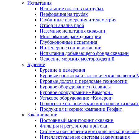
Испытания
Испытание пластов на трубах
Перфорация на трубах
Глубинные измерения и телеметрия
Отбор и анализ проб
Наземные испытания скважин
Многофазная расходометрия
Глубоководные испытания
Инженерное сопровождение
Испытания добывающего фонда скважин
Освоение морских месторождений
Бурение
Бурение и измерения
Буровые растворы и экологические решения
Буровые долота и передовые технологии
Буровое оборудование и сервисы
Буровое оборудование «Камерон»
Устьевое оборудование «Камерон»
Геолого-технологический контроль и газовый
Продукция и сервис компании Геофит
Заканчивание
Постоянный мониторинг скважин
Фильтры и регуляторы притока
Cистемы обеспечения контроля пескопроявле
Интеллектуальные системы заканчивания