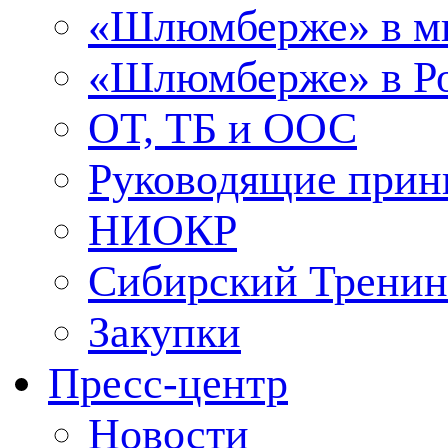
«Шлюмберже» в м
«Шлюмберже» в Ро
ОТ, ТБ и ООС
Руководящие при
НИОКР
Сибирский Тренин
Закупки
Пресс-центр
Новости