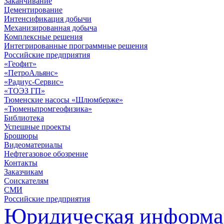
Заканчивание
Цементирование
Интенсификация добычи
Механизированная добыча
Комплексные решения
Интегрированные программные решения
Российские предприятия
«Геофит»
«ПетроАльянс»
«Радиус-Сервис»
«ТОЭЗ ГП»
Тюменские насосы «Шлюмберже»
«Тюменьпромгеофизика»
Библиотека
Успешные проекты
Брошюры
Видеоматериалы
Нефтегазовое обозрение
Контакты
Заказчикам
Соискателям
СМИ
Российские предприятия
Юридическая информа