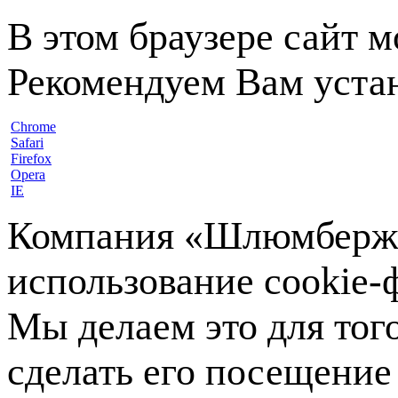
В этом браузере сайт 
Рекомендуем Вам устан
Chrome
Safari
Firefox
Opera
IE
Компания «Шлюмберже»
использование cookie-ф
Мы делаем это для тог
сделать его посещение