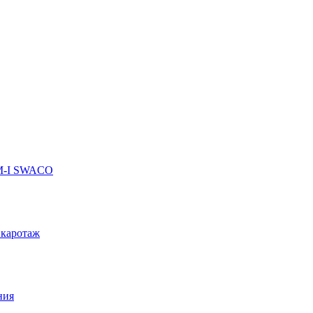
 M-I SWACO
 каротаж
ния