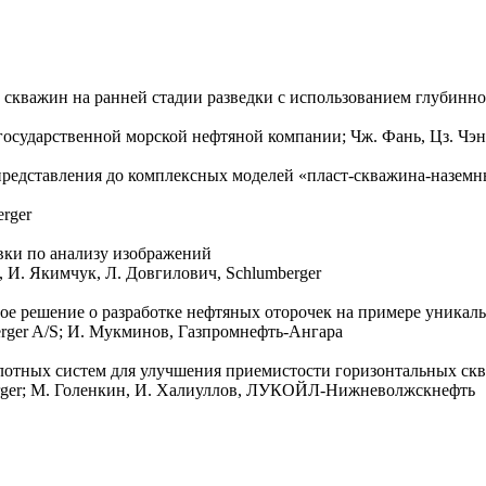
 скважин на ранней стадии разведки с использованием глубинно
государственной морской нефтяной компании; Чж. Фань, Цз. Чэнь
едставления до комплексных моделей «пласт-скважина-наземные
rger
вки по анализу изображений
в, И. Якимчук, Л. Довгилович, Schlumberger
ое решение о разработке нефтяных оторочек на примере уникал
berger A/S; И. Мукминов, Газпромнефть-Ангара
ислотных систем для улучшения приемистости горизонтальных с
berger; М. Голенкин, И. Халиуллов, ЛУКОЙЛ-Нижневолжскнефть