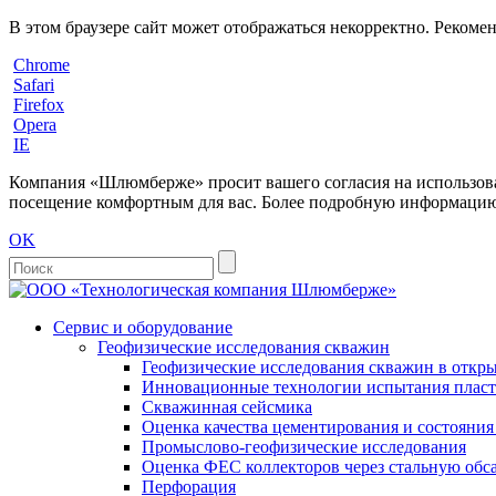
В этом браузере сайт может отображаться некорректно. Рекоме
Chrome
Safari
Firefox
Opera
IE
Компания «Шлюмберже» просит вашего согласия на использовани
посещение комфортным для вас. Более подробную информацию 
OK
Сервис и оборудование
Геофизические исследования скважин
Геофизические исследования скважин в откры
Инновационные технологии испытания пласто
Скважинная сейсмика
Оценка качества цементирования и состояни
Промыслово-геофизические исследования
Оценка ФЕС коллекторов через стальную об
Перфорация