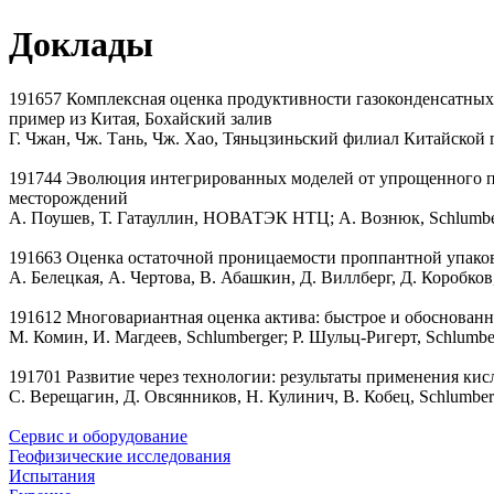
Доклады
191657 Комплексная оценка продуктивности газоконденсатных
пример из Китая, Бохайский залив
Г. Чжан, Чж. Тань, Чж. Хао, Тяньцзиньский филиал Китайской 
191744 Эволюция интегрированных моделей от упрощенного пр
месторождений
А. Поушев, Т. Гатауллин, НОВАТЭК НТЦ; А. Вознюк, Schlumbe
191663 Оценка остаточной проницаемости проппантной упако
А. Белецкая, А. Чертова, В. Абашкин, Д. Виллберг, Д. Коробко
191612 Многовариантная оценка актива: быстрое и обоснованн
М. Комин, И. Магдеев, Schlumberger; Р. Шульц-Ригерт, Schlum
191701 Развитие через технологии: результаты применения к
С. Верещагин, Д. Овсянников, Н. Кулинич, В. Кобец, Schlum
Сервис и оборудование
Геофизические исследования
Испытания