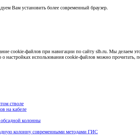
ндуем Вам установить более современный браузер.
е cookie-файлов при навигации по сайту slb.ru. Мы делаем это 
о настройках использования cookie-файлов можно прочитать, 
том стволе
в на кабеле
я обсадной колонны
садную колонну современными методами ГИС