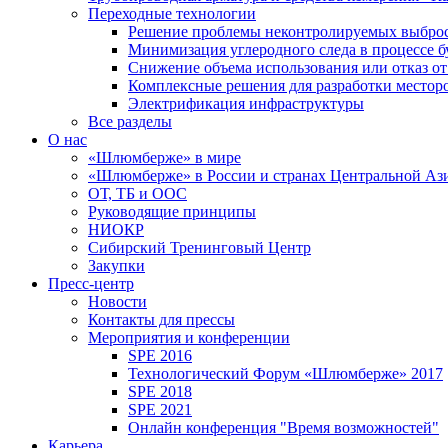
Переходные технологии
Решение проблемы неконтролируемых выбро
Минимизация углеродного следа в процессе б
Снижение объема использования или отказ от
Комплексные решения для разработки место
Электрификация инфраструктуры
Все разделы
О нас
«Шлюмберже» в мире
«Шлюмберже» в России и странах Центральной Аз
ОТ, ТБ и ООС
Руководящие принципы
НИОКР
Сибирский Тренинговый Центр
Закупки
Пресс-центр
Новости
Контакты для прессы
Мероприятия и конференции
SPE 2016
Технологический Форум «Шлюмберже» 2017
SPE 2018
SPE 2021
Онлайн конференция "Время возможностей"
Карьера