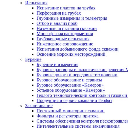
Испытания
Испытание пластов на трубах
Перфорация на трубах
Глубинные измерения и телеметрия
Отбор и анализ проб
Наземные испытания скважин
Многофазная расходометрия
Глубоководные испытания
Инженерное сопровождение
Испытания добывающего фонда скважин
Освоение морских месторождений
Бурение
Бурение и измерения
Буровые растворы и экологические решения
Буровые долота и передовые технологии
Буровое оборудование и сервисы
Буровое оборудование «Камерон»
Устьевое оборудование «Камерон»
Геолого-технологический контроль и газовый
Продукция и сервис компании Геофит
Заканчивание
Постоянный мониторинг скважин
Фильтры и регуляторы притока
Cистемы обеспечения контроля пескопроявле
Интеллектуальные системы заканчивания