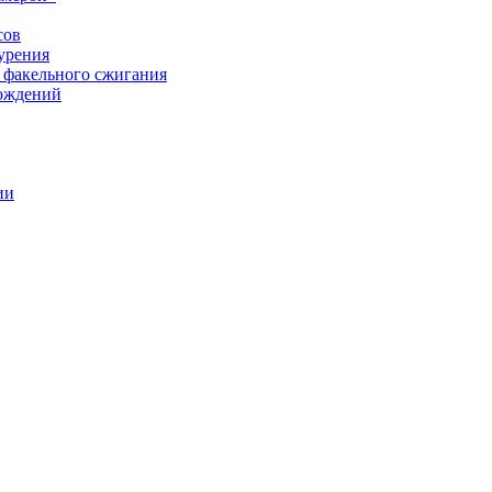
сов
урения
 факельного сжигания
рождений
ии