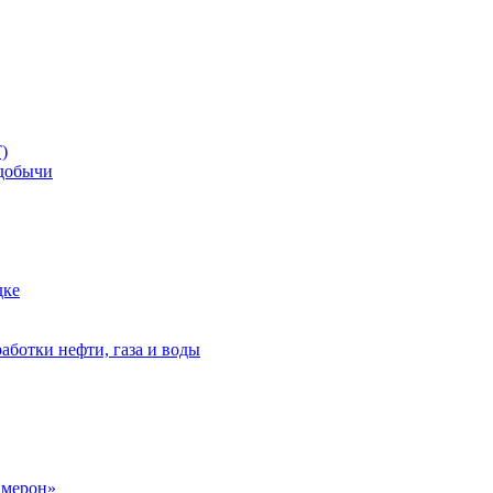
)
добычи
дке
аботки нефти, газа и воды
амерон»