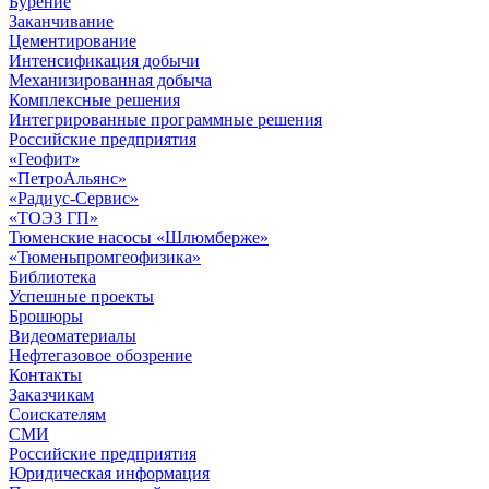
Бурение
Заканчивание
Цементирование
Интенсификация добычи
Механизированная добыча
Комплексные решения
Интегрированные программные решения
Российские предприятия
«Геофит»
«ПетроАльянс»
«Радиус-Сервис»
«ТОЭЗ ГП»
Тюменские насосы «Шлюмберже»
«Тюменьпромгеофизика»
Библиотека
Успешные проекты
Брошюры
Видеоматериалы
Нефтегазовое обозрение
Контакты
Заказчикам
Соискателям
СМИ
Российские предприятия
Юридическая информация