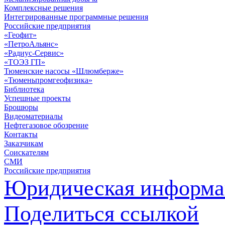
Комплексные решения
Интегрированные программные решения
Российские предприятия
«Геофит»
«ПетроАльянс»
«Радиус-Сервис»
«ТОЭЗ ГП»
Тюменские насосы «Шлюмберже»
«Тюменьпромгеофизика»
Библиотека
Успешные проекты
Брошюры
Видеоматериалы
Нефтегазовое обозрение
Контакты
Заказчикам
Соискателям
СМИ
Российские предприятия
Юридическая информа
Поделиться ссылкой