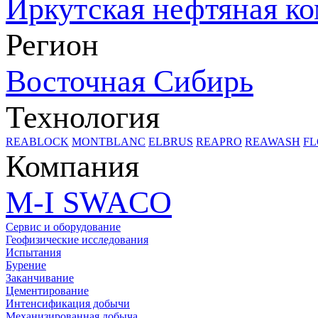
Иркутская нефтяная к
Регион
Восточная Сибирь
Технология
REABLOCK
MONTBLANC
ELBRUS
REAPRO
REAWASH
FL
Компания
M-I SWACO
Сервис и оборудование
Геофизические исследования
Испытания
Бурение
Заканчивание
Цементирование
Интенсификация добычи
Механизированная добыча