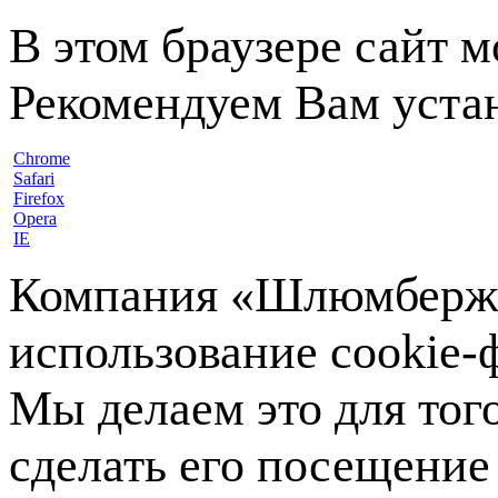
В этом браузере сайт 
Рекомендуем Вам устан
Chrome
Safari
Firefox
Opera
IE
Компания «Шлюмберже»
использование cookie-ф
Мы делаем это для тог
сделать его посещение