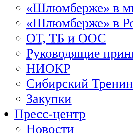
«Шлюмберже» в м
«Шлюмберже» в Ро
ОТ, ТБ и ООС
Руководящие при
НИОКР
Сибирский Тренин
Закупки
Пресс-центр
Новости