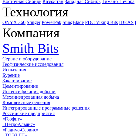
Восточная Сибирь
Казахстан
Западная Сибирь
Тимано-Печора
Технология
ONYX 360
Stinger
PowerPak
StingBlade
PDC Viking Bits
IDEAS
Компания
Smith Bits
Сервис и оборудование
Геофизические исследования
Испытания
Бурение
Заканчивание
Цементирование
Интенсификация добычи
Механизированная добыча
Комплексные решения
Интегрированные программные решения
Российские предприятия
«Геофит»
«ПетроАльянс»
«Радиус-Сервис»
«ТОЭЗ ГП»