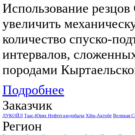
Использование резцов 
увеличить механическу
количество
спуско-по
интервалов, сложенны
породами Кыртаельско
Подробнее
Заказчик
ЛУКОЙЛ
Таас-Юрях Нефтегазодобыча
Xibu-Актобе
Великая С
Регион