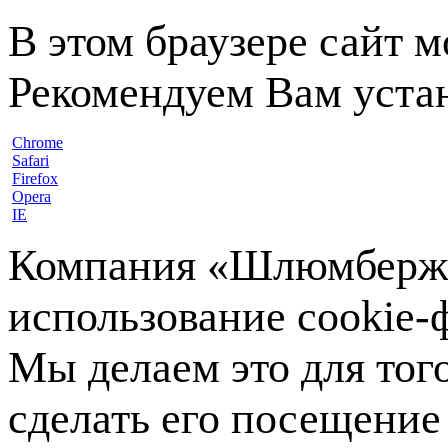
В этом браузере сайт 
Рекомендуем Вам устан
Chrome
Safari
Firefox
Opera
IE
Компания «Шлюмберже»
использование cookie-ф
Мы делаем это для тог
сделать его посещение