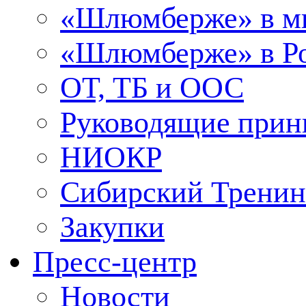
«Шлюмберже» в м
«Шлюмберже» в Ро
ОТ, ТБ и ООС
Руководящие при
НИОКР
Сибирский Тренин
Закупки
Пресс-центр
Новости