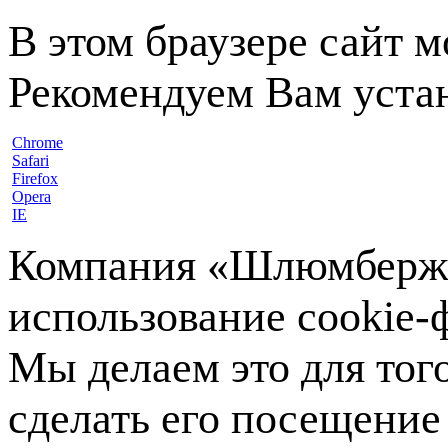
В этом браузере сайт 
Рекомендуем Вам устан
Chrome
Safari
Firefox
Opera
IE
Компания «Шлюмберже»
использование cookie-ф
Мы делаем это для тог
сделать его посещение