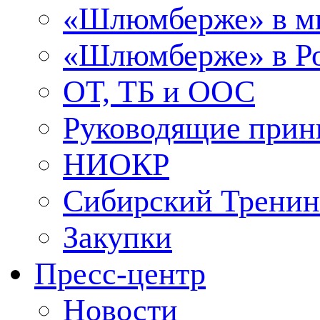
«Шлюмберже» в м
«Шлюмберже» в Ро
ОТ, ТБ и ООС
Руководящие при
НИОКР
Сибирский Тренин
Закупки
Пресс-центр
Новости