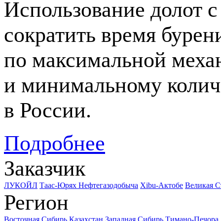
Использование долот с
сократить время бурени
по максимальной меха
и минимальному колич
в России.
Подробнее
Заказчик
ЛУКОЙЛ
Таас-Юрях Нефтегазодобыча
Xibu-Актобе
Великая С
Регион
Восточная Сибирь
Казахстан
Западная Сибирь
Тимано-Печора