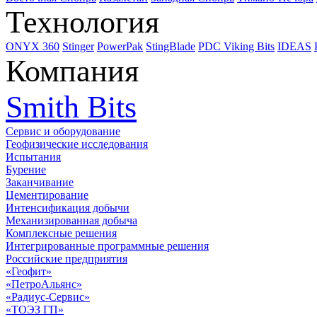
Технология
ONYX 360
Stinger
PowerPak
StingBlade
PDC Viking Bits
IDEAS
Компания
Smith Bits
Сервис и оборудование
Геофизические исследования
Испытания
Бурение
Заканчивание
Цементирование
Интенсификация добычи
Механизированная добыча
Комплексные решения
Интегрированные программные решения
Российские предприятия
«Геофит»
«ПетроАльянс»
«Радиус-Сервис»
«ТОЭЗ ГП»