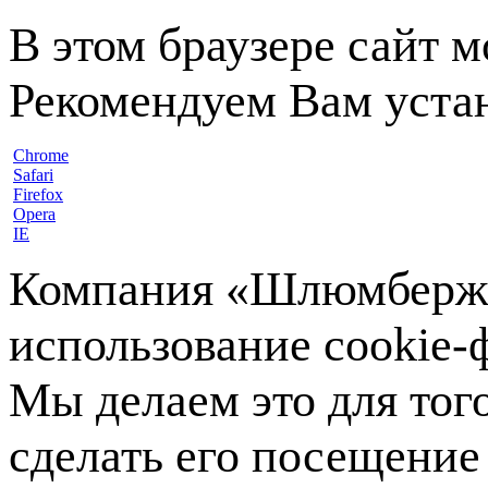
В этом браузере сайт 
Рекомендуем Вам устан
Chrome
Safari
Firefox
Opera
IE
Компания «Шлюмберже»
использование cookie-ф
Мы делаем это для тог
сделать его посещение