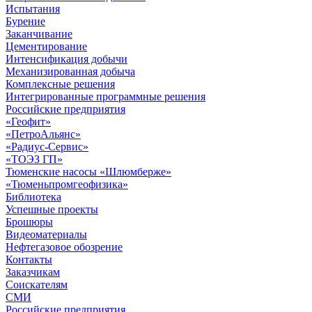
Испытания
Бурение
Заканчивание
Цементирование
Интенсификация добычи
Механизированная добыча
Комплексные решения
Интегрированные программные решения
Российские предприятия
«Геофит»
«ПетроАльянс»
«Радиус-Сервис»
«ТОЭЗ ГП»
Тюменские насосы «Шлюмберже»
«Тюменьпромгеофизика»
Библиотека
Успешные проекты
Брошюры
Видеоматериалы
Нефтегазовое обозрение
Контакты
Заказчикам
Соискателям
СМИ
Российские предприятия