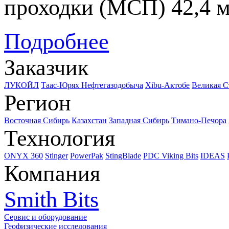
проходки (МСП) 42,4
м
Подробнее
Заказчик
ЛУКОЙЛ
Таас-Юрях Нефтегазодобыча
Xibu-Актобе
Великая С
Регион
Восточная Сибирь
Казахстан
Западная Сибирь
Тимано-Печора
Технология
ONYX 360
Stinger
PowerPak
StingBlade
PDC Viking Bits
IDEAS
Компания
Smith Bits
Сервис и оборудование
Геофизические исследования