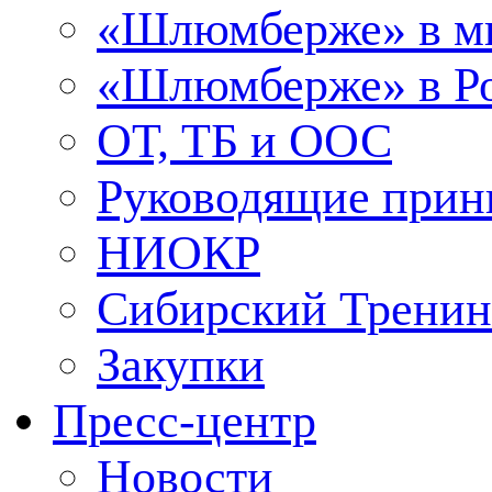
«Шлюмберже» в м
«Шлюмберже» в Ро
ОТ, ТБ и ООС
Руководящие при
НИОКР
Сибирский Тренин
Закупки
Пресс-центр
Новости