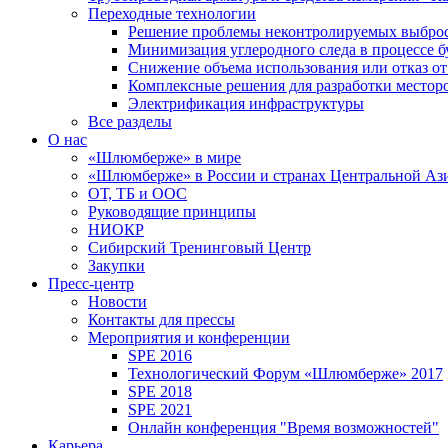
Переходные технологии
Решение проблемы неконтролируемых выбро
Минимизация углеродного следа в процессе б
Снижение объема использования или отказ от
Комплексные решения для разработки место
Электрификация инфраструктуры
Все разделы
О нас
«Шлюмберже» в мире
«Шлюмберже» в России и странах Центральной Аз
ОТ, ТБ и ООС
Руководящие принципы
НИОКР
Сибирский Тренинговый Центр
Закупки
Пресс-центр
Новости
Контакты для прессы
Мероприятия и конференции
SPE 2016
Технологический Форум «Шлюмберже» 2017
SPE 2018
SPE 2021
Онлайн конференция "Время возможностей"
Карьера