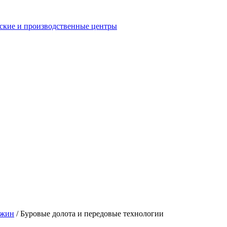
еские и производственные центры
ажин
/
Буровые долота и передовые технологии