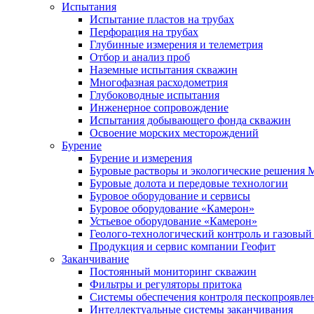
Испытания
Испытание пластов на трубах
Перфорация на трубах
Глубинные измерения и телеметрия
Отбор и анализ проб
Наземные испытания скважин
Многофазная расходометрия
Глубоководные испытания
Инженерное сопровождение
Испытания добывающего фонда скважин
Освоение морских месторождений
Бурение
Бурение и измерения
Буровые растворы и экологические решения
Буровые долота и передовые технологии
Буровое оборудование и сервисы
Буровое оборудование «Камерон»
Устьевое оборудование «Камерон»
Геолого-технологический контроль и газовый
Продукция и сервис компании Геофит
Заканчивание
Постоянный мониторинг скважин
Фильтры и регуляторы притока
Cистемы обеспечения контроля пескопроявле
Интеллектуальные системы заканчивания