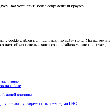
ндуем Вам установить более современный браузер.
е cookie-файлов при навигации по сайту slb.ru. Мы делаем это 
о настройках использования cookie-файлов можно прочитать, 
том стволе
в на кабеле
я обсадной колонны
садную колонну современными методами ГИС