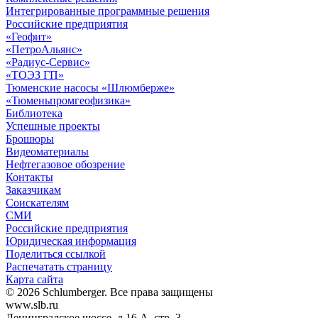
Интегрированные программные решения
Российские предприятия
«Геофит»
«ПетроАльянс»
«Радиус-Сервис»
«ТОЭЗ ГП»
Тюменские насосы «Шлюмберже»
«Тюменьпромгеофизика»
Библиотека
Успешные проекты
Брошюры
Видеоматериалы
Нефтегазовое обозрение
Контакты
Заказчикам
Соискателям
СМИ
Российские предприятия
Юридическая информация
Поделиться ссылкой
Распечатать страницу
Карта сайта
© 2026 Schlumberger. Все права защищены
www.slb.ru
Ленинградское шоссе, д.16 А, стр. 3