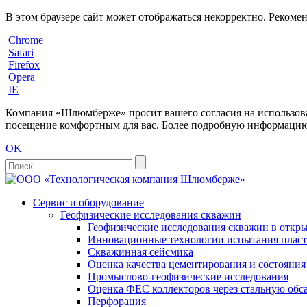
В этом браузере сайт может отображаться некорректно. Рекоме
Chrome
Safari
Firefox
Opera
IE
Компания «Шлюмберже» просит вашего согласия на использовани
посещение комфортным для вас. Более подробную информацию 
OK
Сервис и оборудование
Геофизические исследования скважин
Геофизические исследования скважин в откры
Инновационные технологии испытания пласто
Скважинная сейсмика
Оценка качества цементирования и состояни
Промыслово-геофизические исследования
Оценка ФЕС коллекторов через стальную об
Перфорация