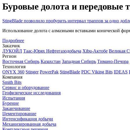
Буровые долота и передовые 
StingBlade позволило пробурить интервал траппов за одно добл
Использование долота с алмазными вставками конической фор
Подробнее
Заказчик
ЛУКОЙЛ
Таас-Юрях Нефтегазодобыча
Xibu-Актобе
Великая С
Регион
Восточная Сибирь
Казахстан
Западная Сибирь
Тимано-Печора
Технология
ONYX 360
Stinger
PowerPak
StingBlade
PDC Viking Bits
IDEAS
Компания
Smith Bits
Сервис и оборудование
Геофизические исследования
Испытания
Бурение
Заканчивание
Цементирование
Интенсификация добычи
Механизированная добыча
Комплексные решения