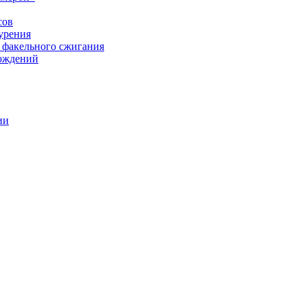
сов
урения
 факельного сжигания
рождений
ии