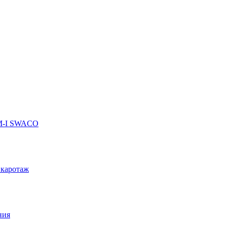
 M-I SWACO
 каротаж
ния