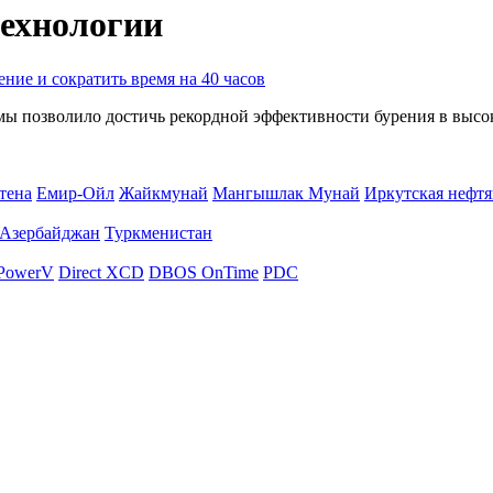
технологии
ение и сократить время на 40 часов
мы позволило достичь рекордной эффективности бурения в высо
тена
Емир-Ойл
Жайкмунай
Мангышлак Мунай
Иркутская нефтя
Азербайджан
Туркменистан
PowerV
Direct XCD
DBOS OnTime
PDC