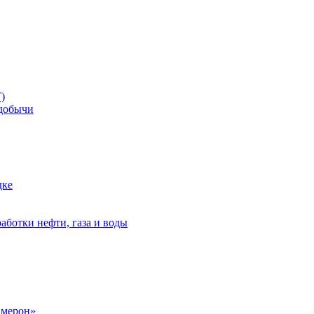
)
добычи
дке
аботки нефти, газа и воды
амерон»