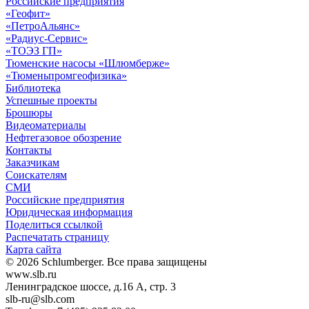
Российские предприятия
«Геофит»
«ПетроАльянс»
«Радиус-Сервис»
«ТОЭЗ ГП»
Тюменские насосы «Шлюмберже»
«Тюменьпромгеофизика»
Библиотека
Успешные проекты
Брошюры
Видеоматериалы
Нефтегазовое обозрение
Контакты
Заказчикам
Соискателям
СМИ
Российские предприятия
Юридическая информация
Поделиться ссылкой
Распечатать страницу
Карта сайта
© 2026 Schlumberger. Все права защищены
www.slb.ru
Ленинградское шоссе, д.16 А, стр. 3
slb-ru@slb.com