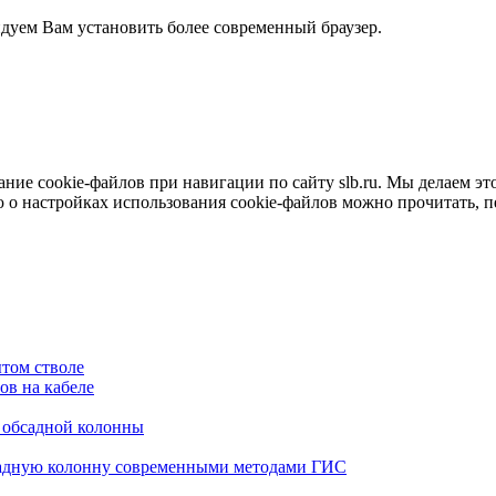
ндуем Вам установить более современный браузер.
е cookie-файлов при навигации по сайту slb.ru. Мы делаем это 
о настройках использования cookie-файлов можно прочитать, 
том стволе
в на кабеле
я обсадной колонны
садную колонну современными методами ГИС