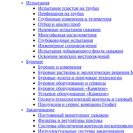
Испытания
Испытание пластов на трубах
Перфорация на трубах
Глубинные измерения и телеметрия
Отбор и анализ проб
Наземные испытания скважин
Многофазная расходометрия
Глубоководные испытания
Инженерное сопровождение
Испытания добывающего фонда скважин
Освоение морских месторождений
Бурение
Бурение и измерения
Буровые растворы и экологические решения
Буровые долота и передовые технологии
Буровое оборудование и сервисы
Буровое оборудование «Камерон»
Устьевое оборудование «Камерон»
Геолого-технологический контроль и газовый
Продукция и сервис компании Геофит
Заканчивание
Постоянный мониторинг скважин
Фильтры и регуляторы притока
Cистемы обеспечения контроля пескопроявле
Интеллектуальные системы заканчивания