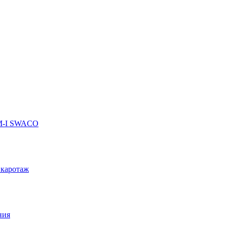
 M-I SWACO
 каротаж
ния