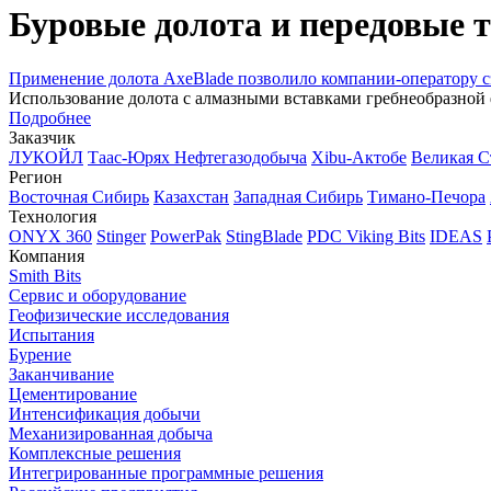
Буровые долота и передовые 
Применение долота AxeBlade позволило компании-оператору с
Использование долота с алмазными вставками гребнеобразной
Подробнее
Заказчик
ЛУКОЙЛ
Таас-Юрях Нефтегазодобыча
Xibu-Актобе
Великая С
Регион
Восточная Сибирь
Казахстан
Западная Сибирь
Тимано-Печора
Технология
ONYX 360
Stinger
PowerPak
StingBlade
PDC Viking Bits
IDEAS
Компания
Smith Bits
Сервис и оборудование
Геофизические исследования
Испытания
Бурение
Заканчивание
Цементирование
Интенсификация добычи
Механизированная добыча
Комплексные решения
Интегрированные программные решения