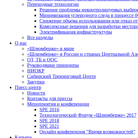
Переходные технологии
Решение проблемы неконтролируемых выбро
Минимизация углеродного следа в процессе б
Снижение объема использования или отказ от
Комплексные решения для разработки место
Электрификация инфраструктуры
Все разделы
О нас
«Шлюмберже» в мире
«Шлюмберже» в России и странах Центральной Аз
ОТ, ТБ и ООС
Руководящие принципы
НИОКР
Сибирский Тренинговый Центр
Закупки
Пресс-центр
Новости
Контакты для прессы
Мероприятия и конференции
SPE 2016
Технологический Форум «Шлюмберже» 2017
SPE 2018
SPE 2021
Онлайн конференция "Время возможностей"
Карьера