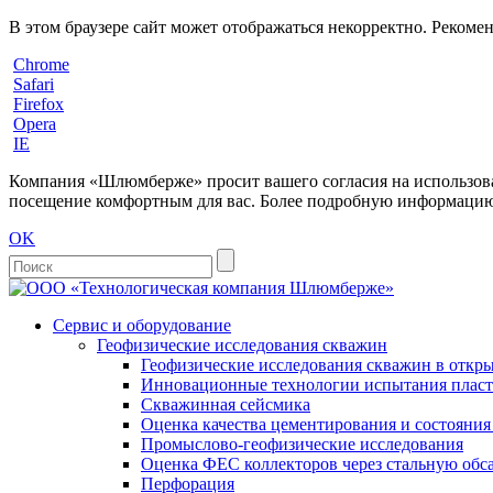
В этом браузере сайт может отображаться некорректно. Рекоме
Chrome
Safari
Firefox
Opera
IE
Компания «Шлюмберже» просит вашего согласия на использовани
посещение комфортным для вас. Более подробную информацию 
OK
Сервис и оборудование
Геофизические исследования скважин
Геофизические исследования скважин в откры
Инновационные технологии испытания пласто
Скважинная сейсмика
Оценка качества цементирования и состояни
Промыслово-геофизические исследования
Оценка ФЕС коллекторов через стальную об
Перфорация