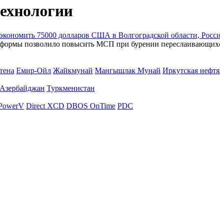
технологии
экономить 75000 долларов США в Волгоградской области, Росс
 формы позволило повысить МСП при бурении переслаивающихся 
тена
Емир-Ойл
Жайкмунай
Мангышлак Мунай
Иркутская нефтя
Азербайджан
Туркменистан
PowerV
Direct XCD
DBOS OnTime
PDC