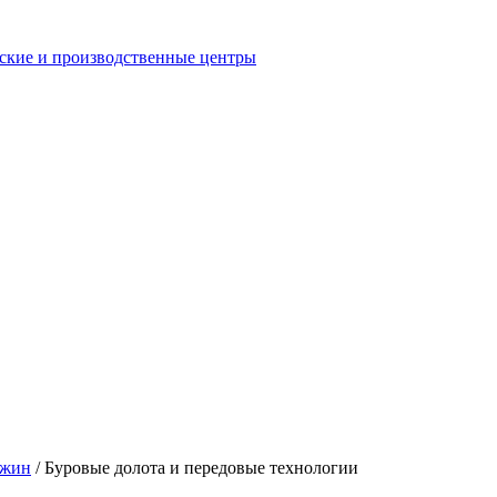
еские и производственные центры
ажин
/
Буровые долота и передовые технологии