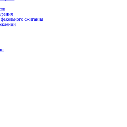
сов
урения
 факельного сжигания
рождений
ии