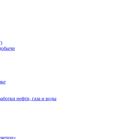
)
добычи
дке
аботки нефти, газа и воды
амерон»