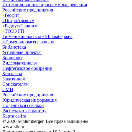
Интегрированные программные решения
Российские предприятия
«Геофит»
«ПетроАльянс»
«Радиус-Сервис»
«ТОЭЗ ГП»
Тюменские насосы «Шлюмберже»
«Тюменьпромгеофизика»
Библиотека
Успешные проекты
Брошюры
Видеоматериалы
Нефтегазовое обозрение
Контакты
Заказчикам
Соискателям
СМИ
Российские предприятия
Юридическая информация
Поделиться ссылкой
Распечатать страницу
Карта сайта
© 2026 Schlumberger. Все права защищены
www.slb.ru
Ленинградское шоссе, д.16 А, стр. 3