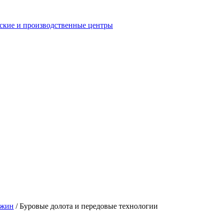
еские и производственные центры
ажин
/
Буровые долота и передовые технологии