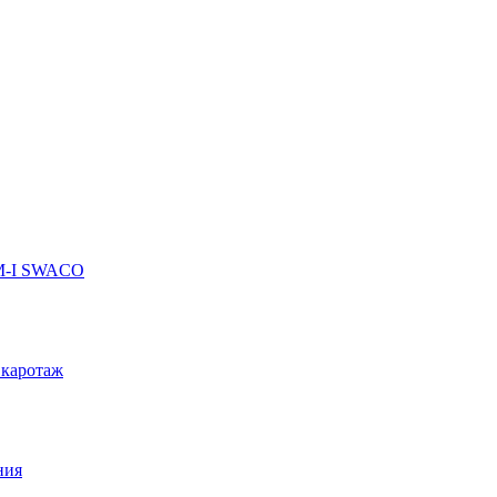
 M-I SWACO
 каротаж
ния