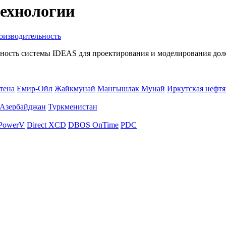
технологии
оизводительность
ность системы IDEAS для проектирования и моделирования доло
тена
Емир-Ойл
Жайкмунай
Мангышлак Мунай
Иркутская нефтя
Азербайджан
Туркменистан
PowerV
Direct XCD
DBOS OnTime
PDC