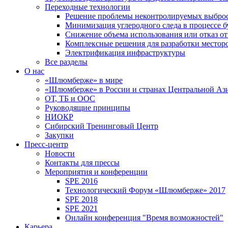
Переходные технологии
Решение проблемы неконтролируемых выбро
Минимизация углеродного следа в процессе б
Снижение объема использования или отказ от
Комплексные решения для разработки место
Электрификация инфраструктуры
Все разделы
О нас
«Шлюмберже» в мире
«Шлюмберже» в России и странах Центральной Аз
ОТ, ТБ и ООС
Руководящие принципы
НИОКР
Сибирский Тренинговый Центр
Закупки
Пресс-центр
Новости
Контакты для прессы
Мероприятия и конференции
SPE 2016
Технологический Форум «Шлюмберже» 2017
SPE 2018
SPE 2021
Онлайн конференция "Время возможностей"
Карьера