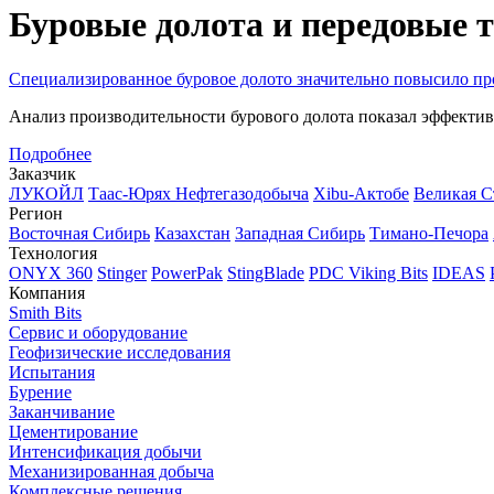
Буровые долота и передовые 
Специализированное буровое долото значительно повысило пр
Анализ производительности бурового долота показал эффектив
Подробнее
Заказчик
ЛУКОЙЛ
Таас-Юрях Нефтегазодобыча
Xibu-Актобе
Великая С
Регион
Восточная Сибирь
Казахстан
Западная Сибирь
Тимано-Печора
Технология
ONYX 360
Stinger
PowerPak
StingBlade
PDC Viking Bits
IDEAS
Компания
Smith Bits
Сервис и оборудование
Геофизические исследования
Испытания
Бурение
Заканчивание
Цементирование
Интенсификация добычи
Механизированная добыча
Комплексные решения