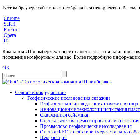
В этом браузере сайт может отображаться некорректно. Рекоме
Chrome
Safari
Firefox
Opera
IE
Компания «Шлюмберже» просит вашего согласия на использовани
посещение комфортным для вас. Более подробную информацию 
OK
Сервис и оборудование
Геофизические исследования скважин
Геофизические исследования скважин в откры
Инновационные технологии испытания пласто
Скважинная сейсмика
Оценка качества цементирования и состояни
Промыслово-геофизические исследования
Оценка ФЕС коллекторов через стальную об
Перфорация