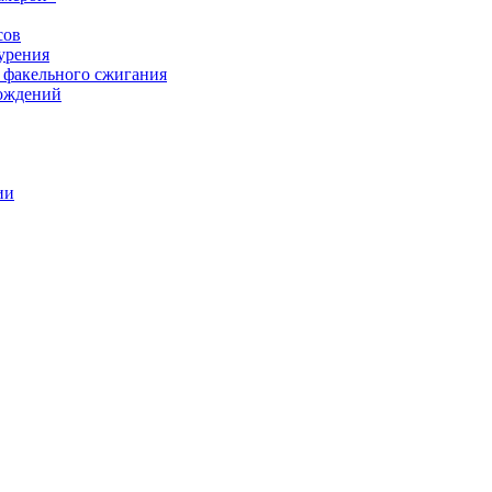
сов
урения
 факельного сжигания
рождений
ии