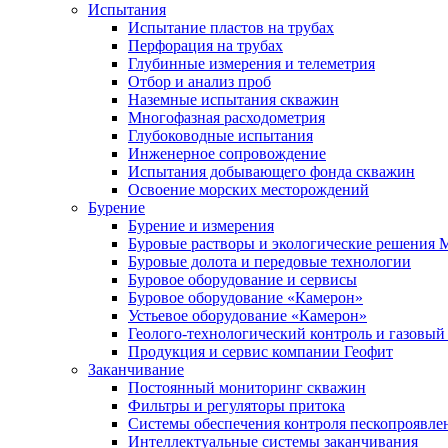
Испытания
Испытание пластов на трубах
Перфорация на трубах
Глубинные измерения и телеметрия
Отбор и анализ проб
Наземные испытания скважин
Многофазная расходометрия
Глубоководные испытания
Инженерное сопровождение
Испытания добывающего фонда скважин
Освоение морских месторождений
Бурение
Бурение и измерения
Буровые растворы и экологические решения
Буровые долота и передовые технологии
Буровое оборудование и сервисы
Буровое оборудование «Камерон»
Устьевое оборудование «Камерон»
Геолого-технологический контроль и газовый
Продукция и сервис компании Геофит
Заканчивание
Постоянный мониторинг скважин
Фильтры и регуляторы притока
Cистемы обеспечения контроля пескопроявле
Интеллектуальные системы заканчивания