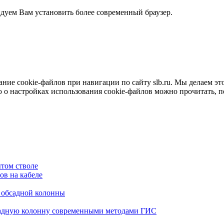
ндуем Вам установить более современный браузер.
е cookie-файлов при навигации по сайту slb.ru. Мы делаем это 
о настройках использования cookie-файлов можно прочитать, 
том стволе
в на кабеле
я обсадной колонны
садную колонну современными методами ГИС