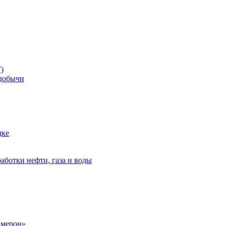
)
добычи
дке
аботки нефти, газа и воды
амерон»