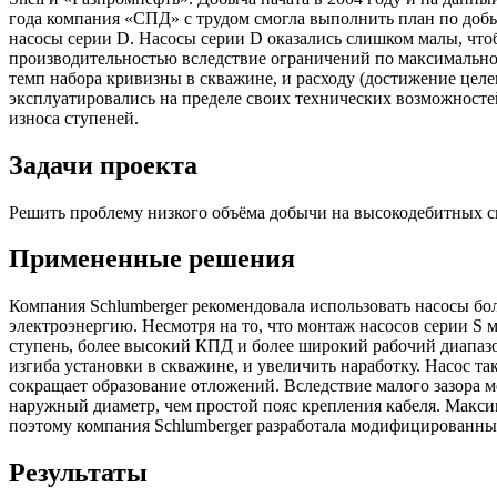
года компания «СПД» с трудом смогла выполнить план по добыч
насосы серии D. Насосы серии D оказались слишком малы, что
производительностью вследствие ограничений по максимальной
темп набора кривизны в скважине, и расходу (достижение цел
эксплуатировались на пределе своих технических возможносте
износа ступеней.
Задачи проекта
Решить проблему низкого объёма добычи на высокодебитных 
Примененные решения
Компания Schlumberger рекомендовала использовать насосы бо
электроэнергию. Несмотря на то, что монтаж насосов серии S 
ступень, более высокий КПД и более широкий рабочий диапаз
изгиба установки в скважине, и увеличить наработку. Насос 
сокращает образование отложений. Вследствие малого зазора
наружный диаметр, чем простой пояс крепления кабеля. Макс
поэтому компания Schlumberger разработала модифицированный
Результаты