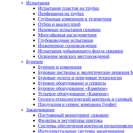
Испытания
Испытание пластов на трубах
Перфорация на трубах
Глубинные измерения и телеметрия
Отбор и анализ проб
Наземные испытания скважин
Многофазная расходометрия
Глубоководные испытания
Инженерное сопровождение
Испытания добывающего фонда скважин
Освоение морских месторождений
Бурение
Бурение и измерения
Буровые растворы и экологические решения
Буровые долота и передовые технологии
Буровое оборудование и сервисы
Буровое оборудование «Камерон»
Устьевое оборудование «Камерон»
Геолого-технологический контроль и газовый
Продукция и сервис компании Геофит
Заканчивание
Постоянный мониторинг скважин
Фильтры и регуляторы притока
Cистемы обеспечения контроля пескопроявле
Интеллектуальные системы заканчивания