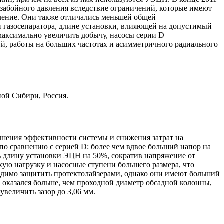
о забойного давления вследствие ограничений, которые имеют
вление. Они также отличались меньшей общей
 газосепаратора, длине установки, влияющей на допустимый
 максимально увеличить добычу, насосы серии D
ий, работы на больших частотах и асимметричного радиального
ой Сибири, Россия.
ышения эффективности системы и снижения затрат на
по сравнению с серией D: более чем вдвое больший напор на
 длину установки ЭЦН на 50%, сократив напряжение от
кую нагрузку и насосные ступени большего размера, что
одимо защитить протектолайзерами, однако они имеют больший
оказался больше, чем проходной диаметр обсадной колонны,
величить зазор до 3,06 мм.