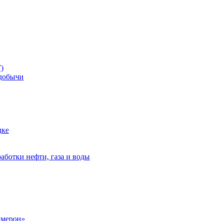
)
добычи
дке
аботки нефти, газа и воды
амерон»