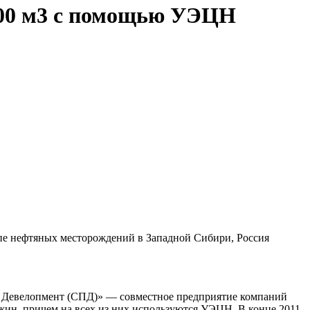
 000 м3 с помощью УЭЦН
пе нефтяных месторождений в Западной Сибири, Россия
м Девелопмент (СПД)» — совместное предприятие компаний
важин, причем на всех из них используются УЭЦН. В конце 2011