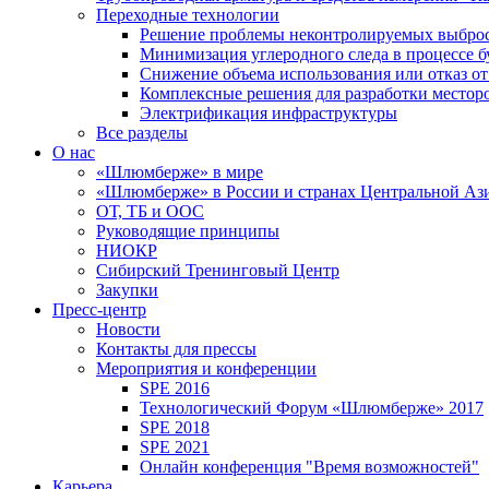
Переходные технологии
Решение проблемы неконтролируемых выбро
Минимизация углеродного следа в процессе б
Снижение объема использования или отказ от
Комплексные решения для разработки место
Электрификация инфраструктуры
Все разделы
О нас
«Шлюмберже» в мире
«Шлюмберже» в России и странах Центральной Аз
ОТ, ТБ и ООС
Руководящие принципы
НИОКР
Сибирский Тренинговый Центр
Закупки
Пресс-центр
Новости
Контакты для прессы
Мероприятия и конференции
SPE 2016
Технологический Форум «Шлюмберже» 2017
SPE 2018
SPE 2021
Онлайн конференция "Время возможностей"
Карьера