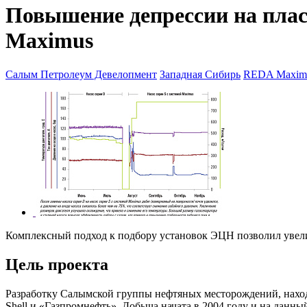
Повышение депрессии на плас
Maximus
Салым Петролеум Девелопмент
Западная Сибирь
REDA Maxim
Комплексный подход к подбору установок ЭЦН позволил увел
Цель проекта
Разработку Салымской группы нефтяных месторождений, нахо
Shell и «Газпромнефть». Добыча начата в 2004 году и на данны