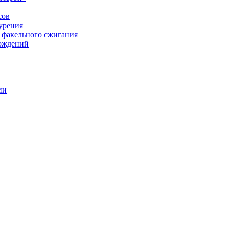
сов
урения
 факельного сжигания
рождений
ии