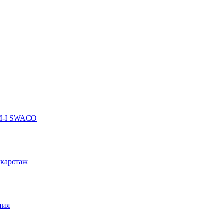
 M-I SWACO
 каротаж
ния