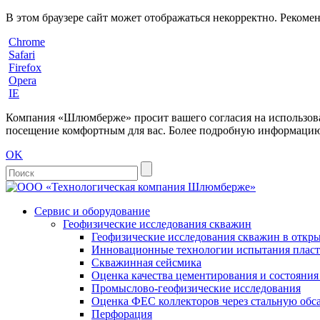
В этом браузере сайт может отображаться некорректно. Рекоме
Chrome
Safari
Firefox
Opera
IE
Компания «Шлюмберже» просит вашего согласия на использовани
посещение комфортным для вас. Более подробную информацию 
OK
Сервис и оборудование
Геофизические исследования скважин
Геофизические исследования скважин в откры
Инновационные технологии испытания пласто
Скважинная сейсмика
Оценка качества цементирования и состояни
Промыслово-геофизические исследования
Оценка ФЕС коллекторов через стальную об
Перфорация