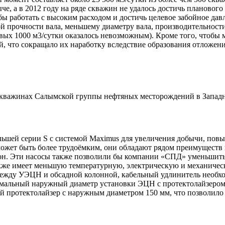
е, а в 2012 году на ряде скважин не удалось достичь плановог
бы работать с высоким расходом и достичь целевое забойное да
 прочности вала, меньшему диаметру вала, производительности
евых 1000 м3/сутки оказалось невозможным). Кроме того, чтобы
й, что сокращало их наработку вследствие образования отложен
скважинах Салымской группы нефтяных месторождений в Западн
льшей серии S с системой Maximus для увеличения добычи, пов
может быть более трудоёмким, они обладают рядом преимуществ 
он. Эти насосы также позволили бы компании «СПД» уменьшить
также имеет меньшую температурную, электрическую и механичес
 между УЭЦН и обсадной колонной, кабельный удлинитель необх
имальный наружный диаметр установки ЭЦН с протектолайзером 
 протектолайзер с наружным диаметром 150 мм, что позволило у