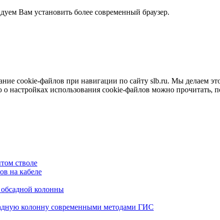
ндуем Вам установить более современный браузер.
е cookie-файлов при навигации по сайту slb.ru. Мы делаем это 
о настройках использования cookie-файлов можно прочитать, 
том стволе
в на кабеле
я обсадной колонны
садную колонну современными методами ГИС