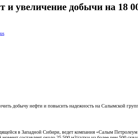
т и увеличение добычи на 18
us
ичить добычу нефти и повысить надежность на Салымской груп
дящейся в Западной Сибири, ведет компания «Салым Петролеу
й момент составляет около 25 500 м3/сутки из более чем 500 ск