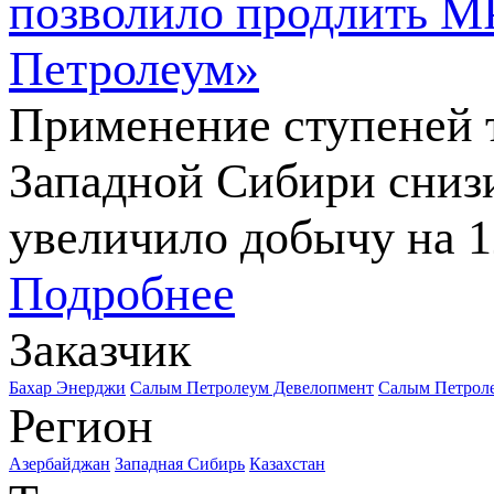
позволило продлить М
Петролеум»
Применение ступеней 
Западной Сибири сниз
увеличило добычу на 
Подробнее
Заказчик
Бахар Энерджи
Салым Петролеум Девелопмент
Салым Петрол
Регион
Азербайджан
Западная Сибирь
Казахстан