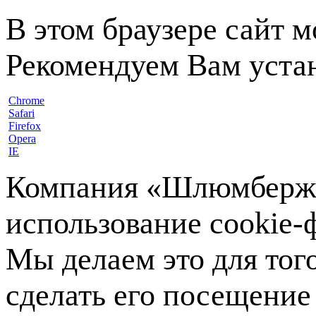
В этом браузере сайт 
Рекомендуем Вам устан
Chrome
Safari
Firefox
Opera
IE
Компания «Шлюмберже»
использование cookie-ф
Мы делаем это для тог
сделать его посещение