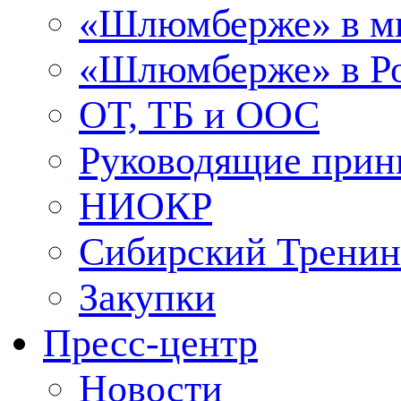
«Шлюмберже» в м
«Шлюмберже» в Ро
ОТ, ТБ и ООС
Руководящие при
НИОКР
Сибирский Тренин
Закупки
Пресс-центр
Новости