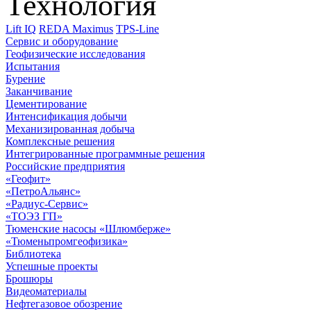
Технология
Lift IQ
REDA Maximus
TPS-Line
Сервис и оборудование
Геофизические исследования
Испытания
Бурение
Заканчивание
Цементирование
Интенсификация добычи
Механизированная добыча
Комплексные решения
Интегрированные программные решения
Российские предприятия
«Геофит»
«ПетроАльянс»
«Радиус-Сервис»
«ТОЭЗ ГП»
Тюменские насосы «Шлюмберже»
«Тюменьпромгеофизика»
Библиотека
Успешные проекты
Брошюры
Видеоматериалы
Нефтегазовое обозрение