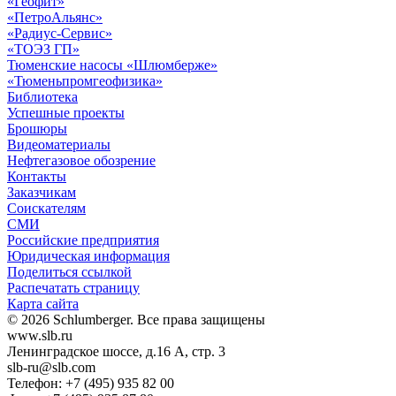
«Геофит»
«ПетроАльянс»
«Радиус-Сервис»
«ТОЭЗ ГП»
Тюменские насосы «Шлюмберже»
«Тюменьпромгеофизика»
Библиотека
Успешные проекты
Брошюры
Видеоматериалы
Нефтегазовое обозрение
Контакты
Заказчикам
Соискателям
СМИ
Российские предприятия
Юридическая информация
Поделиться ссылкой
Распечатать страницу
Карта сайта
© 2026 Schlumberger. Все права защищены
www.slb.ru
Ленинградское шоссе, д.16 А, стр. 3
slb-ru@slb.com
Телефон: +7 (495) 935 82 00