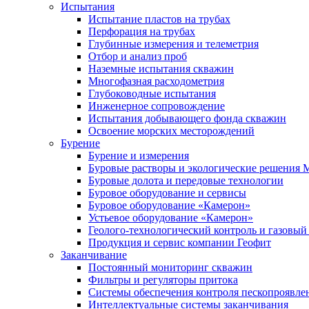
Испытания
Испытание пластов на трубах
Перфорация на трубах
Глубинные измерения и телеметрия
Отбор и анализ проб
Наземные испытания скважин
Многофазная расходометрия
Глубоководные испытания
Инженерное сопровождение
Испытания добывающего фонда скважин
Освоение морских месторождений
Бурение
Бурение и измерения
Буровые растворы и экологические решения
Буровые долота и передовые технологии
Буровое оборудование и сервисы
Буровое оборудование «Камерон»
Устьевое оборудование «Камерон»
Геолого-технологический контроль и газовый
Продукция и сервис компании Геофит
Заканчивание
Постоянный мониторинг скважин
Фильтры и регуляторы притока
Cистемы обеспечения контроля пескопроявле
Интеллектуальные системы заканчивания