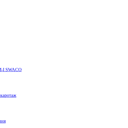
 M-I SWACO
 каротаж
ния