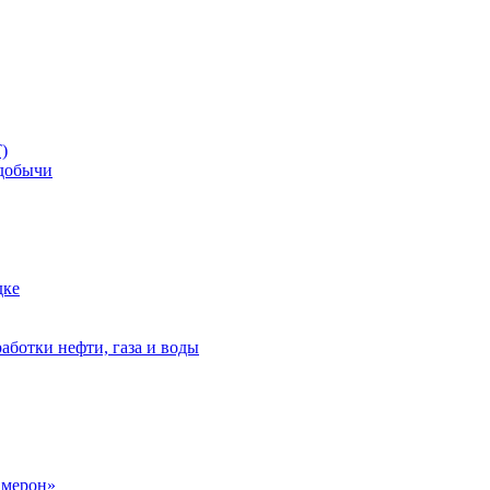
)
добычи
дке
аботки нефти, газа и воды
амерон»