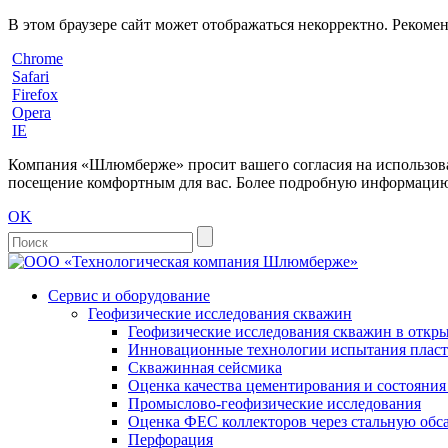
В этом браузере сайт может отображаться некорректно. Рекоме
Chrome
Safari
Firefox
Opera
IE
Компания «Шлюмберже» просит вашего согласия на использовани
посещение комфортным для вас. Более подробную информацию 
OK
Сервис и оборудование
Геофизические исследования скважин
Геофизические исследования скважин в откры
Инновационные технологии испытания пласто
Скважинная сейсмика
Оценка качества цементирования и состояни
Промыслово-геофизические исследования
Оценка ФЕС коллекторов через стальную об
Перфорация