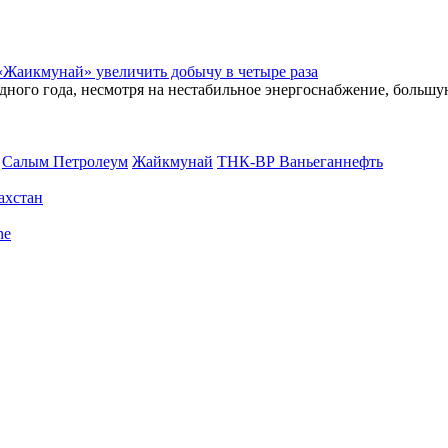
«Жаикмунай» увеличить добычу в четыре раза
дного года, несмотря на нестабильное энергоснабжение, большу
Салым Петролеум
Жайкмунай
ТНК-ВР Ваньеганнефть
ахстан
ne