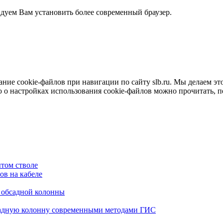
ндуем Вам установить более современный браузер.
е cookie-файлов при навигации по сайту slb.ru. Мы делаем это 
о настройках использования cookie-файлов можно прочитать, 
том стволе
в на кабеле
я обсадной колонны
садную колонну современными методами ГИС