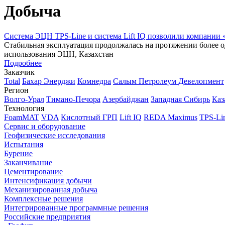
Добыча
Система ЭЦН TPS-Line и система Lift IQ позволили компании 
Стабильная эксплуатация продолжалась на протяжении более о
использования ЭЦН, Казахстан
Подробнее
Заказчик
Total
Бахар Энерджи
Комнедра
Салым Петролеум Девелопмент
Регион
Волго-Урал
Тимано-Печора
Азербайджан
Западная Сибирь
Каз
Технология
FoamMAT
VDA
Кислотный ГРП
Lift IQ
REDA Maximus
TPS-Li
Сервис и оборудование
Геофизические исследования
Испытания
Бурение
Заканчивание
Цементирование
Интенсификация добычи
Механизированная добыча
Комплексные решения
Интегрированные программные решения
Российские предприятия