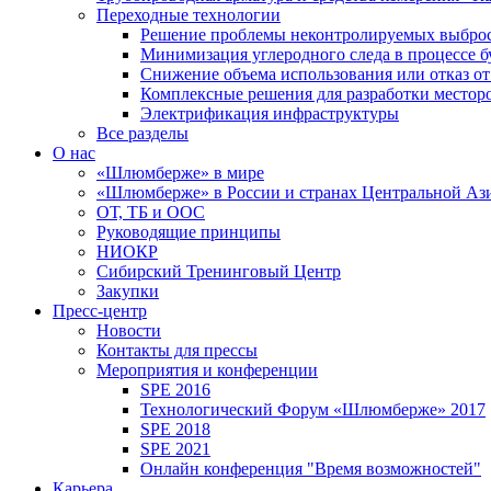
Переходные технологии
Решение проблемы неконтролируемых выбро
Минимизация углеродного следа в процессе б
Снижение объема использования или отказ от
Комплексные решения для разработки место
Электрификация инфраструктуры
Все разделы
О нас
«Шлюмберже» в мире
«Шлюмберже» в России и странах Центральной Аз
ОТ, ТБ и ООС
Руководящие принципы
НИОКР
Сибирский Тренинговый Центр
Закупки
Пресс-центр
Новости
Контакты для прессы
Мероприятия и конференции
SPE 2016
Технологический Форум «Шлюмберже» 2017
SPE 2018
SPE 2021
Онлайн конференция "Время возможностей"
Карьера