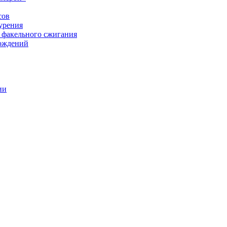
сов
урения
 факельного сжигания
рождений
ии