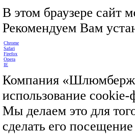
В этом браузере сайт 
Рекомендуем Вам устан
Chrome
Safari
Firefox
Opera
IE
Компания «Шлюмберже»
использование cookie-ф
Мы делаем это для тог
сделать его посещение