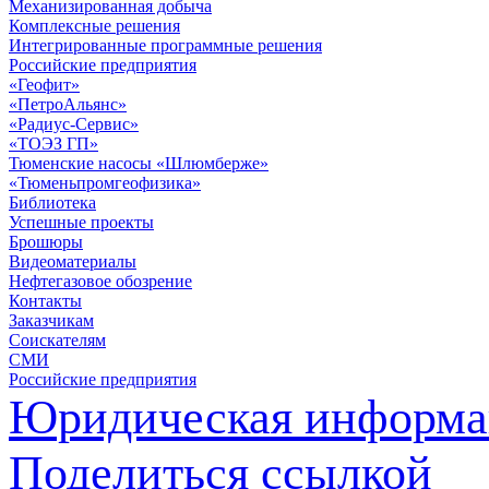
Механизированная добыча
Комплексные решения
Интегрированные программные решения
Российские предприятия
«Геофит»
«ПетроАльянс»
«Радиус-Сервис»
«ТОЭЗ ГП»
Тюменские насосы «Шлюмберже»
«Тюменьпромгеофизика»
Библиотека
Успешные проекты
Брошюры
Видеоматериалы
Нефтегазовое обозрение
Контакты
Заказчикам
Соискателям
СМИ
Российские предприятия
Юридическая информа
Поделиться ссылкой