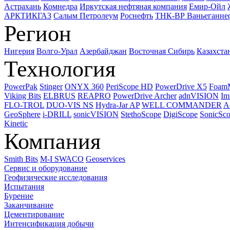
Астрахань
Комнедра
Иркутская нефтяная компания
Емир-Ойл
АРКТИКГАЗ
Салым Петролеум
Роснефть
ТНК-ВР Ваньеганне
Регион
Нигерия
Волго-Урал
Азербайджан
Восточная Сибирь
Казахста
Технология
PowerPak
Stinger
ONYX 360
PeriScope HD
PowerDrive X5
Foam
Viking Bits
ELBRUS
REAPRO
PowerDrive Archer
adnVISION
Im
FLO-TROL
DUO-VIS NS
Hydra-Jar AP
WELL COMMANDER
A
GeoSphere
i-DRILL
sonicVISION
StethoScope
DigiScope
SonicSc
Kinetic
Компания
Smith Bits
M-I SWACO
Geoservices
Сервис и оборудование
Геофизические исследования
Испытания
Бурение
Заканчивание
Цементирование
Интенсификация добычи