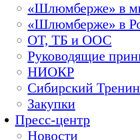
«Шлюмберже» в м
«Шлюмберже» в Ро
ОТ, ТБ и ООС
Руководящие при
НИОКР
Сибирский Тренин
Закупки
Пресс-центр
Новости