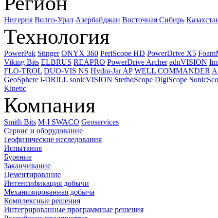
Регион
Нигерия
Волго-Урал
Азербайджан
Восточная Сибирь
Казахста
Технология
PowerPak
Stinger
ONYX 360
PeriScope HD
PowerDrive X5
Foam
Viking Bits
ELBRUS
REAPRO
PowerDrive Archer
adnVISION
Im
FLO-TROL
DUO-VIS NS
Hydra-Jar AP
WELL COMMANDER
A
GeoSphere
i-DRILL
sonicVISION
StethoScope
DigiScope
SonicSc
Kinetic
Компания
Smith Bits
M-I SWACO
Geoservices
Сервис и оборудование
Геофизические исследования
Испытания
Бурение
Заканчивание
Цементирование
Интенсификация добычи
Механизированная добыча
Комплексные решения
Интегрированные программные решения