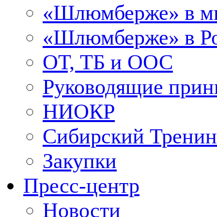
«Шлюмберже» в м
«Шлюмберже» в Ро
ОТ, ТБ и ООС
Руководящие при
НИОКР
Сибирский Тренин
Закупки
Пресс-центр
Новости