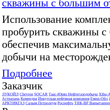
скважины с большим о
Использование компле
пробурить скважины с 
обеспечив максимальн
добычи на месторожде
Подробнее
Заказчик
ЛУКОЙЛ
Chevron
SOCAR
Таас-Юрях Нефтегазодобыча
Xibu-
Астрахань
Комнедра
Иркутская нефтяная компания
Емир-Ойл
АРКТИКГАЗ
Салым Петролеум
Роснефть
ТНК-ВР Ваньеганне