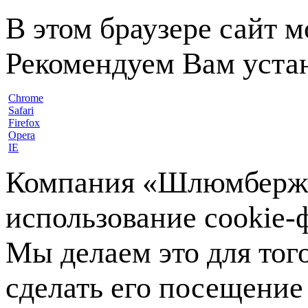
В этом браузере сайт 
Рекомендуем Вам устан
Chrome
Safari
Firefox
Opera
IE
Компания «Шлюмберже»
использование cookie-ф
Мы делаем это для тог
сделать его посещение