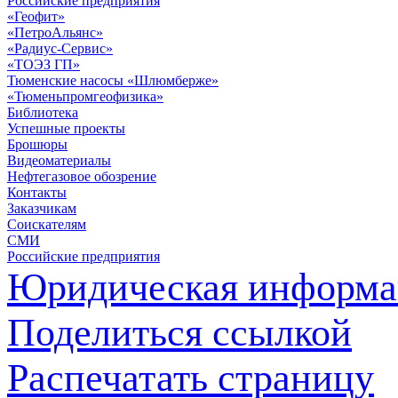
Российские предприятия
«Геофит»
«ПетроАльянс»
«Радиус-Сервис»
«ТОЭЗ ГП»
Тюменские насосы «Шлюмберже»
«Тюменьпромгеофизика»
Библиотека
Успешные проекты
Брошюры
Видеоматериалы
Нефтегазовое обозрение
Контакты
Заказчикам
Соискателям
СМИ
Российские предприятия
Юридическая информа
Поделиться ссылкой
Распечатать страницу