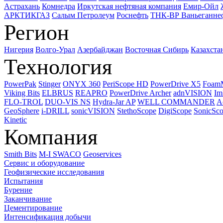
Астрахань
Комнедра
Иркутская нефтяная компания
Емир-Ойл
АРКТИКГАЗ
Салым Петролеум
Роснефть
ТНК-ВР Ваньеганне
Регион
Нигерия
Волго-Урал
Азербайджан
Восточная Сибирь
Казахста
Технология
PowerPak
Stinger
ONYX 360
PeriScope HD
PowerDrive X5
Foam
Viking Bits
ELBRUS
REAPRO
PowerDrive Archer
adnVISION
Im
FLO-TROL
DUO-VIS NS
Hydra-Jar AP
WELL COMMANDER
A
GeoSphere
i-DRILL
sonicVISION
StethoScope
DigiScope
SonicSc
Kinetic
Компания
Smith Bits
M-I SWACO
Geoservices
Сервис и оборудование
Геофизические исследования
Испытания
Бурение
Заканчивание
Цементирование
Интенсификация добычи