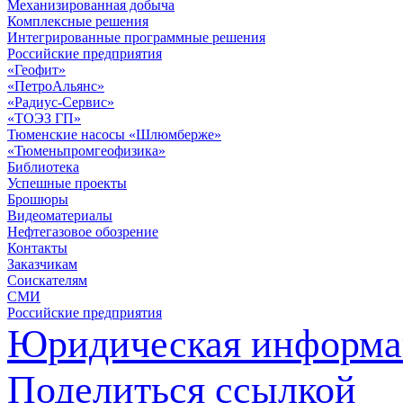
Механизированная добыча
Комплексные решения
Интегрированные программные решения
Российские предприятия
«Геофит»
«ПетроАльянс»
«Радиус-Сервис»
«ТОЭЗ ГП»
Тюменские насосы «Шлюмберже»
«Тюменьпромгеофизика»
Библиотека
Успешные проекты
Брошюры
Видеоматериалы
Нефтегазовое обозрение
Контакты
Заказчикам
Соискателям
СМИ
Российские предприятия
Юридическая информа
Поделиться ссылкой