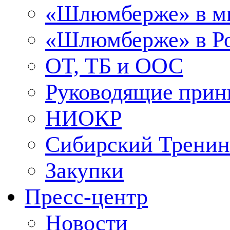
«Шлюмберже» в м
«Шлюмберже» в Ро
ОТ, ТБ и ООС
Руководящие при
НИОКР
Сибирский Тренин
Закупки
Пресс-центр
Новости