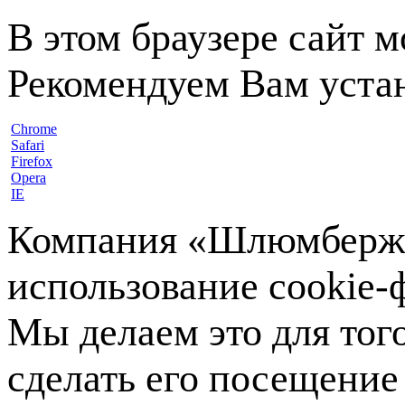
В этом браузере сайт 
Рекомендуем Вам устан
Chrome
Safari
Firefox
Opera
IE
Компания «Шлюмберже»
использование cookie-ф
Мы делаем это для тог
сделать его посещение