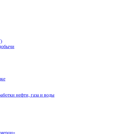
)
добычи
дке
аботки нефти, газа и воды
амерон»