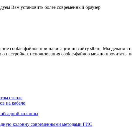
ндуем Вам установить более современный браузер.
е cookie-файлов при навигации по сайту slb.ru. Мы делаем это 
о настройках использования cookie-файлов можно прочитать, 
том стволе
в на кабеле
я обсадной колонны
садную колонну современными методами ГИС