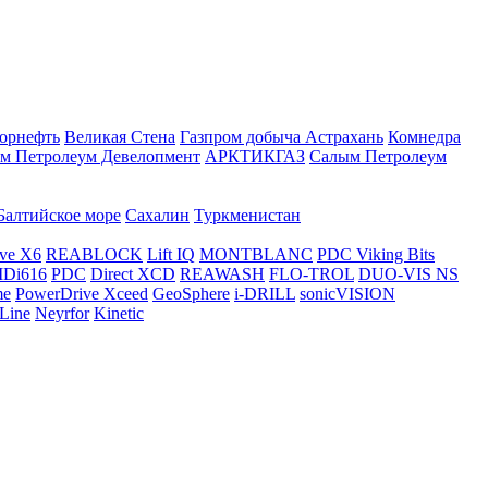
орнефть
Великая Стена
Газпром добыча Астрахань
Комнедра
м Петролеум Девелопмент
АРКТИКГАЗ
Салым Петролеум
Балтийское море
Сахалин
Туркменистан
ve X6
REABLOCK
Lift IQ
MONTBLANC
PDC Viking Bits
Di616
PDC
Direct XCD
REAWASH
FLO-TROL
DUO-VIS NS
me
PowerDrive Xceed
GeoSphere
i-DRILL
sonicVISION
Line
Neyrfor
Kinetic