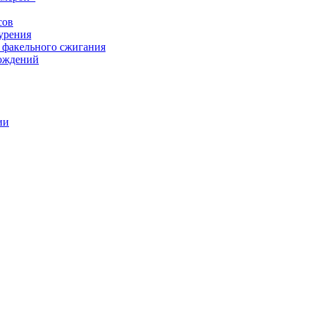
сов
урения
 факельного сжигания
рождений
ии