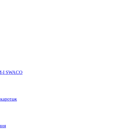
 M-I SWACO
 каротаж
ния