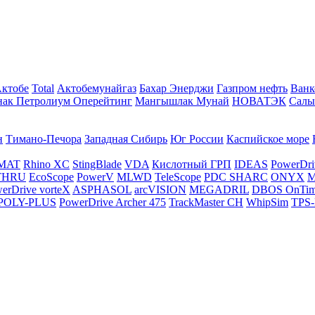
Актобе
Total
Актобемунайгаз
Бахар Энерджи
Газпром нефть
Ванк
нак Петролиум Оперейтинг
Мангышлак Мунай
НОВАТЭК
Салы
н
Тимано-Печора
Западная Сибирь
Юг России
Каспийское море
MAT
Rhino XC
StingBlade
VDA
Кислотный ГРП
IDEAS
PowerDri
THRU
EcoScope
PowerV
MLWD
TeleScope
PDC SHARC
ONYX
M
erDrive vorteX
ASPHASOL
arcVISION
MEGADRIL
DBOS OnTi
POLY-PLUS
PowerDrive Archer 475
TrackMaster CH
WhipSim
TPS-