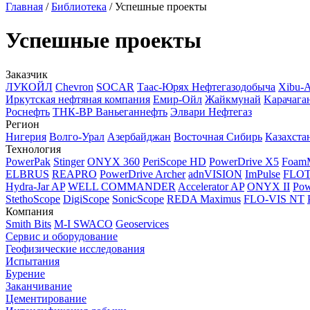
Главная
/
Библиотека
/
Успешные проекты
Успешные проекты
Заказчик
ЛУКОЙЛ
Chevron
SOCAR
Таас-Юрях Нефтегазодобыча
Xibu-
Иркутская нефтяная компания
Емир-Ойл
Жайкмунай
Kарачага
Роснефть
ТНК-ВР Ваньеганнефть
Элвари Нефтегаз
Регион
Нигерия
Волго-Урал
Азербайджан
Восточная Сибирь
Казахста
Технология
PowerPak
Stinger
ONYX 360
PeriScope HD
PowerDrive X5
Foam
ELBRUS
REAPRO
PowerDrive Archer
adnVISION
ImPulse
FLO
Hydra-Jar AP
WELL COMMANDER
Accelerator AP
ONYX II
Pow
StethoScope
DigiScope
SonicScope
REDA Maximus
FLO-VIS NT
Компания
Smith Bits
M-I SWACO
Geoservices
Сервис и оборудование
Геофизические исследования
Испытания
Бурение
Заканчивание
Цементирование