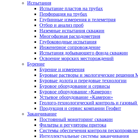
Испытания
Испытание пластов на трубах
Перфорация на трубах
Глубинные измерения и телеметрия
Отбор и анализ проб
Наземные испытания скважин
Многофазная расходометрия
Глубоководные испытания
Инженерное сопровождение
Испытания добывающего фонда скважин
Освоение морских месторождений
Бурение
Бурение и измерения
Буровые растворы и экологические решения
Буровые долота и передовые технологии
Буровое оборудование и сервисы
Буровое оборудование «Камерон»
Устьевое оборудование «Камерон»
Геолого-технологический контроль и газовый
Продукция и сервис компании Геофит
Заканчивание
Постоянный мониторинг скважин
Фильтры и регуляторы притока
Cистемы обеспечения контроля пескопроявле
Интеллектуальные системы заканчивания