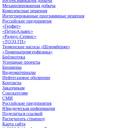
Интенсификация добычи
Механизированная добыча
Комплексные решения
Интегрированные программные решения
Российские предприятия
«Геофит»
«ПетроАльянс»
«Радиус-Сервис»
«ТОЭЗ ГП»
Тюменские насосы «Шлюмберже»
«Тюменьпромгеофизика»
Библиотека
Успешные проекты
Брошюры
Видеоматериалы
Нефтегазовое обозрение
Контакты
Заказчикам
Соискателям
СМИ
Российские предприятия
Юридическая информация
Поделиться ссылкой
Распечатать страницу
Карта сайта