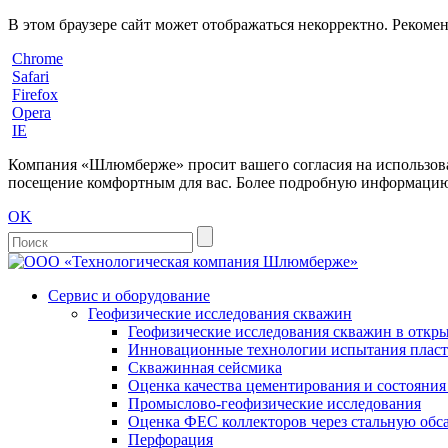
В этом браузере сайт может отображаться некорректно. Рекоме
Chrome
Safari
Firefox
Opera
IE
Компания «Шлюмберже» просит вашего согласия на использовани
посещение комфортным для вас. Более подробную информацию 
OK
Сервис и оборудование
Геофизические исследования скважин
Геофизические исследования скважин в откры
Инновационные технологии испытания пласто
Скважинная сейсмика
Оценка качества цементирования и состояни
Промыслово-геофизические исследования
Оценка ФЕС коллекторов через стальную об
Перфорация