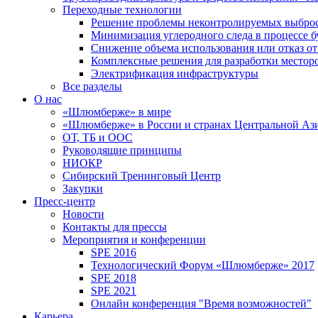
Переходные технологии
Решение проблемы неконтролируемых выбро
Минимизация углеродного следа в процессе б
Снижение объема использования или отказ от
Комплексные решения для разработки место
Электрификация инфраструктуры
Все разделы
О нас
«Шлюмберже» в мире
«Шлюмберже» в России и странах Центральной Аз
ОТ, ТБ и ООС
Руководящие принципы
НИОКР
Сибирский Тренинговый Центр
Закупки
Пресс-центр
Новости
Контакты для прессы
Мероприятия и конференции
SPE 2016
Технологический Форум «Шлюмберже» 2017
SPE 2018
SPE 2021
Онлайн конференция "Время возможностей"
Карьера