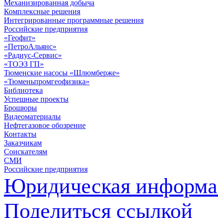
Механизированная добыча
Комплексные решения
Интегрированные программные решения
Российские предприятия
«Геофит»
«ПетроАльянс»
«Радиус-Сервис»
«ТОЭЗ ГП»
Тюменские насосы «Шлюмберже»
«Тюменьпромгеофизика»
Библиотека
Успешные проекты
Брошюры
Видеоматериалы
Нефтегазовое обозрение
Контакты
Заказчикам
Соискателям
СМИ
Российские предприятия
Юридическая информа
Поделиться ссылкой