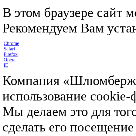
В этом браузере сайт 
Рекомендуем Вам устан
Chrome
Safari
Firefox
Opera
IE
Компания «Шлюмберже»
использование cookie-ф
Мы делаем это для тог
сделать его посещение