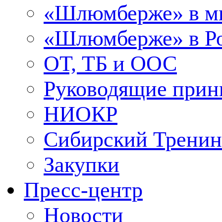
«Шлюмберже» в м
«Шлюмберже» в Ро
ОТ, ТБ и ООС
Руководящие при
НИОКР
Сибирский Тренин
Закупки
Пресс-центр
Новости