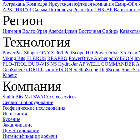
Астрахань
Комнедра
Иркутская нефтяная компания
Емир-Ойл
АРКТИКГАЗ
Салым Петролеум
Роснефть
ТНК-ВР Ваньеганне
Регион
Нигерия
Волго-Урал
Азербайджан
Восточная Сибирь
Казахста
Технология
PowerPak
Stinger
ONYX 360
PeriScope HD
PowerDrive X5
Foam
Viking Bits
ELBRUS
REAPRO
PowerDrive Archer
adnVISION
Im
FLO-TROL
DUO-VIS NS
Hydra-Jar AP
WELL COMMANDER
A
GeoSphere
i-DRILL
sonicVISION
StethoScope
DigiScope
SonicSc
Kinetic
Компания
Smith Bits
M-I SWACO
Geoservices
Сервис и оборудование
Геофизические исследования
Испытания
Бурение
Заканчивание
Цементирование
Интенсификация добычи