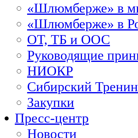
«Шлюмберже» в м
«Шлюмберже» в Ро
ОТ, ТБ и ООС
Руководящие при
НИОКР
Сибирский Тренин
Закупки
Пресс-центр
Новости