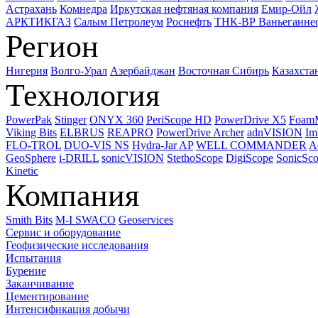
Астрахань
Комнедра
Иркутская нефтяная компания
Емир-Ойл
АРКТИКГАЗ
Салым Петролеум
Роснефть
ТНК-ВР Ваньеганне
Регион
Нигерия
Волго-Урал
Азербайджан
Восточная Сибирь
Казахста
Технология
PowerPak
Stinger
ONYX 360
PeriScope HD
PowerDrive X5
Foam
Viking Bits
ELBRUS
REAPRO
PowerDrive Archer
adnVISION
Im
FLO-TROL
DUO-VIS NS
Hydra-Jar AP
WELL COMMANDER
A
GeoSphere
i-DRILL
sonicVISION
StethoScope
DigiScope
SonicSc
Kinetic
Компания
Smith Bits
M-I SWACO
Geoservices
Сервис и оборудование
Геофизические исследования
Испытания
Бурение
Заканчивание
Цементирование
Интенсификация добычи