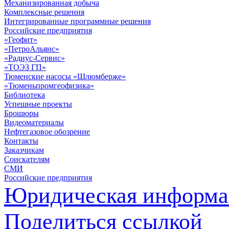
Механизированная добыча
Комплексные решения
Интегрированные программные решения
Российские предприятия
«Геофит»
«ПетроАльянс»
«Радиус-Сервис»
«ТОЭЗ ГП»
Тюменские насосы «Шлюмберже»
«Тюменьпромгеофизика»
Библиотека
Успешные проекты
Брошюры
Видеоматериалы
Нефтегазовое обозрение
Контакты
Заказчикам
Соискателям
СМИ
Российские предприятия
Юридическая информа
Поделиться ссылкой