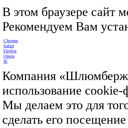
В этом браузере сайт 
Рекомендуем Вам устан
Chrome
Safari
Firefox
Opera
IE
Компания «Шлюмберже»
использование cookie-ф
Мы делаем это для тог
сделать его посещение