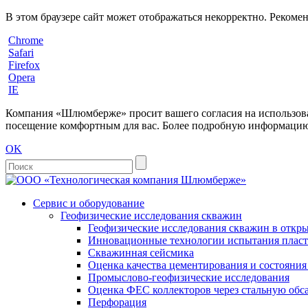
В этом браузере сайт может отображаться некорректно. Рекоме
Chrome
Safari
Firefox
Opera
IE
Компания «Шлюмберже» просит вашего согласия на использовани
посещение комфортным для вас. Более подробную информацию 
OK
Сервис и оборудование
Геофизические исследования скважин
Геофизические исследования скважин в откры
Инновационные технологии испытания пласто
Скважинная сейсмика
Оценка качества цементирования и состояни
Промыслово-геофизические исследования
Оценка ФЕС коллекторов через стальную об
Перфорация