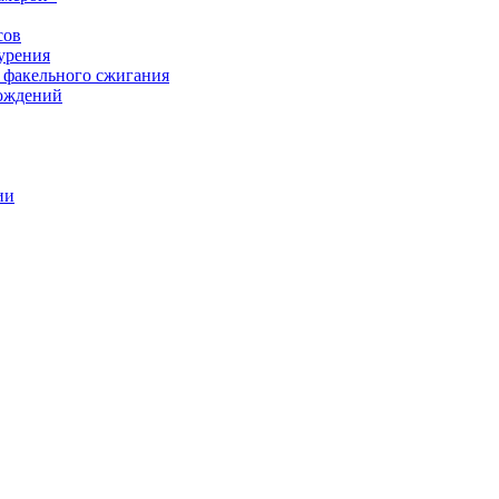
сов
урения
 факельного сжигания
рождений
ии