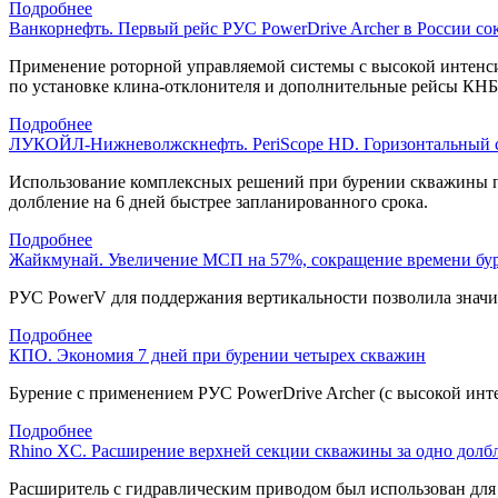
Подробнее
Ванкорнефть. Первый рейс РУС PowerDrive Archer в России сок
Применение роторной управляемой системы с высокой интенсив
по установке
клина-отклонителя
и дополнительные рейсы КНБ
Подробнее
ЛУКОЙЛ-Нижневолжскнефть. PeriScope HD. Горизонтальный с
Использование комплексных решений при бурении скважины по
долбление на 6 дней быстрее запланированного срока.
Подробнее
Жайкмунай. Увеличение МСП на 57%, сокращение времени буре
РУС PowerV для поддержания вертикальности позволила значит
Подробнее
КПО. Экономия 7 дней при бурении четырех скважин
Бурение с применением РУС PowerDrive Archer (с высокой инт
Подробнее
Rhino XC. Расширение верхней секции скважины за одно долб
Расширитель с гидравлическим приводом был использован для