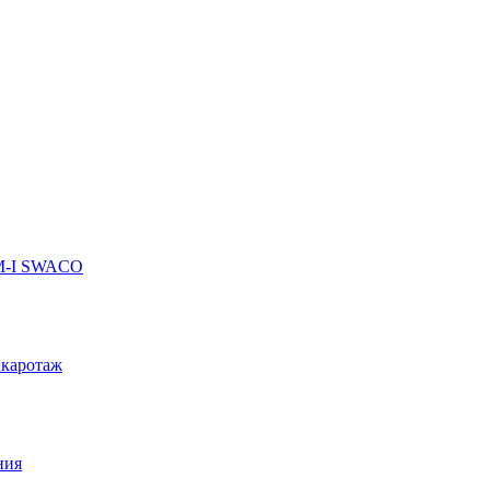
 M-I SWACO
 каротаж
ния