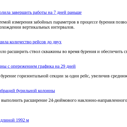
олила завершить работы на 7 дней раньше
емой измерения забойных параметров в процессе бурения позво
прохождении вертикальных интервалов.
ила количество рейсов до двух
ло расширить ствол скважины во время бурения и обеспечить с
ны с опережением графика на 29 дней
урение горизонтальной секции за один рейс, увеличив среднюю
ибраций бурильной колонны
о выполнить расширение
24-дюймового
наклонно-направленног
 длиной 1992 м