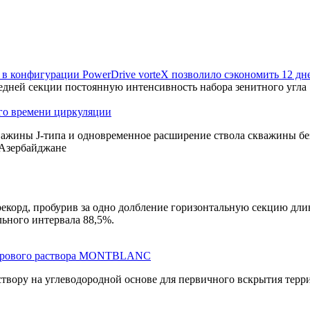
в конфигурации PowerDrive vorteX позволило сэкономить 12 дн
дней секции постоянную интенсивность набора зенитного угла 1
ого времени циркуляции
кважины
J-типа
и одновременное расширение ствола скважины бе
Азербайджане
екорд, пробурив за одно долбление горизонтальную секцию дли
ьного интервала 88,5%.
 бурового раствора MONTBLANC
вору на углеводородной основе для первичного вскрытия тер