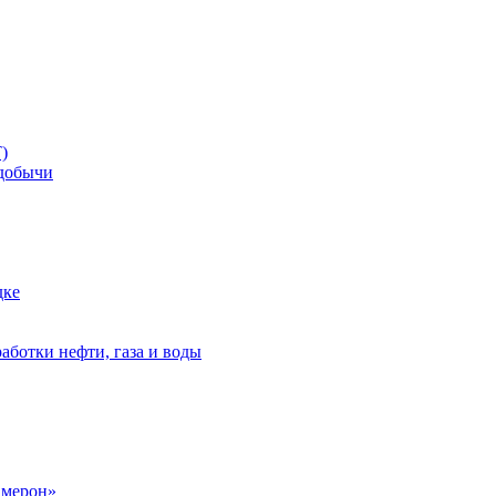
)
добычи
дке
аботки нефти, газа и воды
амерон»