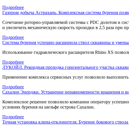
Подробнее
Газпром добыча Астрахань. Комплексная система бурения позв
Сочетание
роторно-управляемой
системы с PDC долотом и сист
и увеличить механическую скорость проходки в 2,5 раза при 
Подробнее
Система бурения успешно расширила ствол скважины и уменьш
Использование гидравлического расширителя Rhino XS позволи
Подробнее
ЛУКОЙЛ. Рекордная проходка горизонтального участка скважи
Применение комплекса сервисных услуг позволило выполнить б
Подробнее
Сахалин Энерджи. Устранение неравномерности вращения и в
Комплексное решение позволило компании оператору успешн
условиях бурения на шельфе острова Сахалин.
Подробнее
Точная установка клина-отклонителя. Бурение бокового ствола