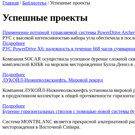
Главная
/
Библиотека
/
Успешные проекты
Успешные проекты
Применение роторной управляемой системы PowerDrive Archer 
РУС c высокой интенсивностью набора угла обеспечила в после
Подробнее
РУС PowerDrive X6: надежность в течении 668 часов суммарн
Компания SOCAR осуществила успешное бурение сложной с
комплексной КНБК на морском месторождении
Булла-Дениз
в 
Подробнее
ЛУКОЙЛ-Нижневолжскнефть. Мировой рекорд
Компания
ЛУКОЙЛ-Нижневолжскнефть
установила мировой р
в продуктивном коллекторе к общей протяженности горизонтал
Подробнее
Бурение горизонтальных стволов с помощью новой системы
Система MONTBLANC является прекрасной альтернативой раст
месторождения в Восточной Сибири.