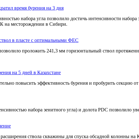
ратил время бурения на 3 дня
ностью набора угла позволило достичь интенсивности набора з
К на месторождении в Сибири.
твол в пласте с оптимальными ФЕС
зволило проложить 241,3 мм горизонтальный ствол протяженнос
ния на 5 дней в Казахстане
ельно повысить эффективность бурения и пробурить секцию от 
енсивностью набора зенитного угла) и долота PDC позволило у
ление
 расширения ствола скважины для спуска обсадной колонны на