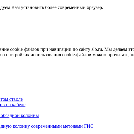
ндуем Вам установить более современный браузер.
е cookie-файлов при навигации по сайту slb.ru. Мы делаем это 
о настройках использования cookie-файлов можно прочитать, 
том стволе
в на кабеле
я обсадной колонны
садную колонну современными методами ГИС