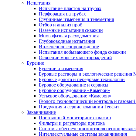
Испытания
Испытание пластов на трубах
Перфорация на трубах
Глубинные измерения и телеметрия
Отбор и анализ проб
Наземные испытания скважин
Многофазная расходометрия
Глубоководные испытания
Инженерное сопровождение
Испытания добывающего фонда скважин
Освоение морских месторождений
Бурение
Бурение и измерения
Буровые растворы и экологические решения
Буровые долота и передовые технологии
Буровое оборудование и сервисы
Буровое оборудование «Камерон»
Устьевое оборудование «Камерон»
Геолого-технологический контроль и газовый
Продукция и сервис компании Геофит
Заканчивание
Постоянный мониторинг скважин
Фильтры и регуляторы притока
Cистемы обеспечения контроля пескопроявле
Интеллектуальные системы заканчивания