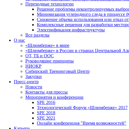
Переходные технологии
Решение проблемы неконтролируемых выбро
Минимизация углеродного следа в процессе б
Снижение объема использования или отказ от
Комплексные решения для разработки место
Электрификация инфраструктуры
Все разделы
О нас
«Шлюмберже» в мире
«Шлюмберже» в России и странах Центральной Аз
ОТ, ТБ и ООС
Руководящие принципы
НИОКР
Сибирский Тренинговый Центр
Закупки
Пресс-центр
Новости
Контакты для прессы
Мероприятия и конференции
SPE 2016
Технологический Форум «Шлюмберже» 2017
SPE 2018
SPE 2021
Онлайн конференция "Время возможностей"
Карьера