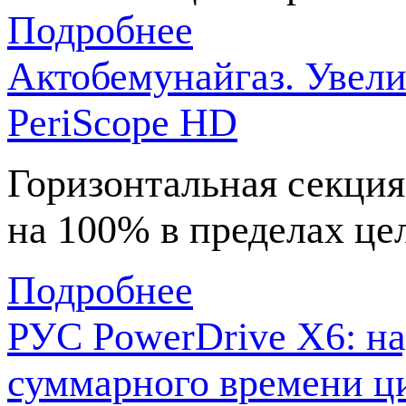
Подробнее
Актобемунайгаз. Увел
PeriScope HD
Горизонтальная секци
на 100% в пределах це
Подробнее
РУС PowerDrive X6: на
суммарного времени ц