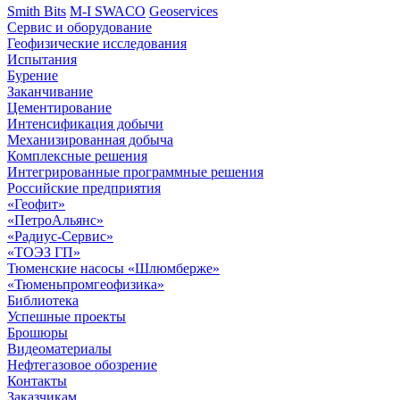
Smith Bits
M-I SWACO
Geoservices
Сервис и оборудование
Геофизические исследования
Испытания
Бурение
Заканчивание
Цементирование
Интенсификация добычи
Механизированная добыча
Комплексные решения
Интегрированные программные решения
Российские предприятия
«Геофит»
«ПетроАльянс»
«Радиус-Сервис»
«ТОЭЗ ГП»
Тюменские насосы «Шлюмберже»
«Тюменьпромгеофизика»
Библиотека
Успешные проекты
Брошюры
Видеоматериалы
Нефтегазовое обозрение
Контакты
Заказчикам