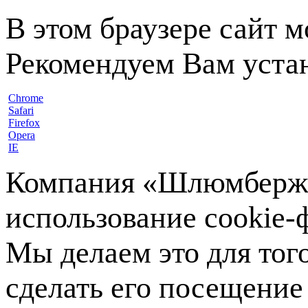
В этом браузере сайт 
Рекомендуем Вам устан
Chrome
Safari
Firefox
Opera
IE
Компания «Шлюмберже»
использование cookie-ф
Мы делаем это для тог
сделать его посещение