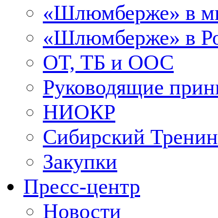
«Шлюмберже» в м
«Шлюмберже» в Ро
ОТ, ТБ и ООС
Руководящие при
НИОКР
Сибирский Тренин
Закупки
Пресс-центр
Новости