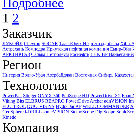
Подробнее
1
2
Заказчик
ЛУКОЙЛ
Chevron
SOCAR
Таас-Юрях Нефтегазодобыча
Xibu-
Астрахань
Комнедра
Иркутская нефтяная компания
Емир-Ойл
АРКТИКГАЗ
Салым Петролеум
Роснефть
ТНК-ВР Ваньеганне
Регион
Нигерия
Волго-Урал
Азербайджан
Восточная Сибирь
Казахста
Технология
PowerPak
Stinger
ONYX 360
PeriScope HD
PowerDrive X5
Foam
Viking Bits
ELBRUS
REAPRO
PowerDrive Archer
adnVISION
Im
FLO-TROL
DUO-VIS NS
Hydra-Jar AP
WELL COMMANDER
A
GeoSphere
i-DRILL
sonicVISION
StethoScope
DigiScope
SonicSc
Kinetic
Компания