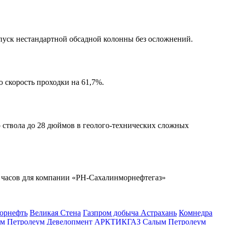
пуск нестандартной обсадной колонны без осложнений.
 скорость проходки на 61,7%.
о
ствола до 28 дюймов в
геолого-технических
сложных
4 часов для компании
«РН-Сахалинморнефтегаз»
орнефть
Великая Стена
Газпром добыча Астрахань
Комнедра
м Петролеум Девелопмент
АРКТИКГАЗ
Салым Петролеум