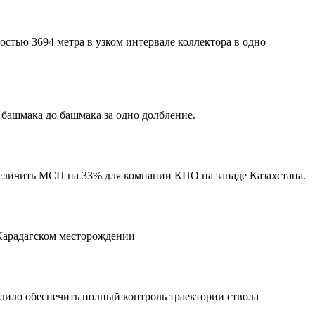
тью 3694 метра в узком интервале коллектора в одно
башмака до башмака за одно долбление.
величить МСП на 33% для компании КПО на западе Казахстана.
 Карадагском месторождении
лило обеспечить полный контроль траектории ствола