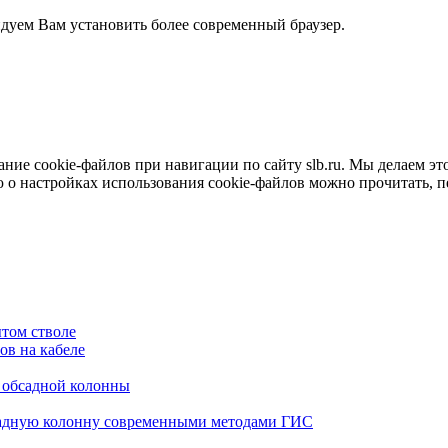
ндуем Вам установить более современный браузер.
е cookie-файлов при навигации по сайту slb.ru. Мы делаем это 
о настройках использования cookie-файлов можно прочитать, 
том стволе
в на кабеле
я обсадной колонны
садную колонну современными методами ГИС