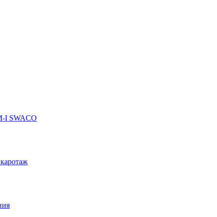
 M-I SWACO
 каротаж
ния