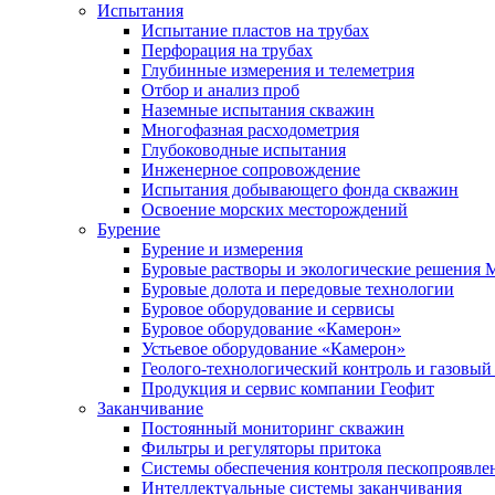
Испытания
Испытание пластов на трубах
Перфорация на трубах
Глубинные измерения и телеметрия
Отбор и анализ проб
Наземные испытания скважин
Многофазная расходометрия
Глубоководные испытания
Инженерное сопровождение
Испытания добывающего фонда скважин
Освоение морских месторождений
Бурение
Бурение и измерения
Буровые растворы и экологические решения
Буровые долота и передовые технологии
Буровое оборудование и сервисы
Буровое оборудование «Камерон»
Устьевое оборудование «Камерон»
Геолого-технологический контроль и газовый
Продукция и сервис компании Геофит
Заканчивание
Постоянный мониторинг скважин
Фильтры и регуляторы притока
Cистемы обеспечения контроля пескопроявле
Интеллектуальные системы заканчивания