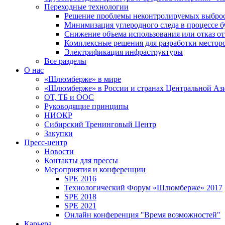
Переходные технологии
Решение проблемы неконтролируемых выбро
Минимизация углеродного следа в процессе б
Снижение объема использования или отказ от
Комплексные решения для разработки место
Электрификация инфраструктуры
Все разделы
О нас
«Шлюмберже» в мире
«Шлюмберже» в России и странах Центральной Аз
ОТ, ТБ и ООС
Руководящие принципы
НИОКР
Сибирский Тренинговый Центр
Закупки
Пресс-центр
Новости
Контакты для прессы
Мероприятия и конференции
SPE 2016
Технологический Форум «Шлюмберже» 2017
SPE 2018
SPE 2021
Онлайн конференция "Время возможностей"
Карьера