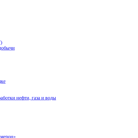
)
добычи
дке
аботки нефти, газа и воды
амерон»