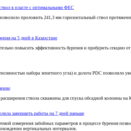
твол в пласте с оптимальными ФЕС
зволило проложить 241,3 мм горизонтальный ствол протяженнос
ния на 5 дней в Казахстане
ельно повысить эффективность бурения и пробурить секцию от 
енсивностью набора зенитного угла) и долота PDC позволило у
ление
 расширения ствола скважины для спуска обсадной колонны на
олила завершить работы на 7 дней раньше
емой измерения забойных параметров в процессе бурения позво
прохождении вертикальных интервалов.