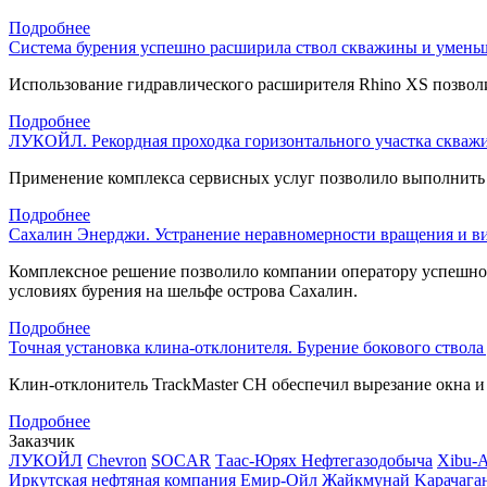
Подробнее
Система бурения успешно расширила ствол скважины и уменьш
Использование гидравлического расширителя Rhino XS позволи
Подробнее
ЛУКОЙЛ. Рекордная проходка горизонтального участка скважи
Применение комплекса сервисных услуг позволило выполнить б
Подробнее
Сахалин Энерджи. Устранение неравномерности вращения и в
Комплексное решение позволило компании оператору успешн
условиях бурения на шельфе острова Сахалин.
Подробнее
Точная установка клина-отклонителя. Бурение бокового ствола
Клин-отклонитель
TrackMaster CH обеспечил вырезание окна и 
Подробнее
Заказчик
ЛУКОЙЛ
Chevron
SOCAR
Таас-Юрях Нефтегазодобыча
Xibu-
Иркутская нефтяная компания
Емир-Ойл
Жайкмунай
Kарачага