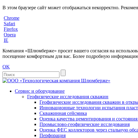
В этом браузере сайт может отображаться некорректно. Рекоме
Chrome
Safari
Firefox
Opera
IE
Компания «Шлюмберже» просит вашего согласия на использовани
посещение комфортным для вас. Более подробную информацию 
OK
Сервис и оборудование
Геофизические исследования скважин
Геофизические исследования скважин в откры
Инновационные технологии испытания пласто
Скважинная сейсмика
Оценка качества цементирования и состояни
Промыслово-геофизические исследования
Оценка ФЕС коллекторов через стальную об
Перфорация