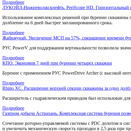
Подробнее
ЛУКОЙЛ-Нижневолжскнефть. PeriScope HD. Горизонтальный с
Использование комплексных решений при бурении скважины по
долбление на 6 дней быстрее запланированного срока.
Подробнее
Жайкмунай. Увеличение МСП на 57%, сокращение времени буре
РУС PowerV для поддержания вертикальности позволила значит
Подробнее
КПО. Экономия 7 дней при бурении четырех скважин
Бурение с применением РУС PowerDrive Archer (с высокой инт
Подробнее
Rhino XC. Расширение верхней секции скважины за одно долб
Расширитель с гидравлическим приводом был использован для
Подробнее
Газпром добыча Астрахань. Комплексная система бурения позв
Сочетание
роторно-управляемой
системы с PDC долотом и сист
и увеличить механическую скорость проходки в 2,5 раза при 