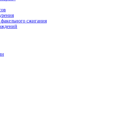
сов
урения
 факельного сжигания
рождений
ии