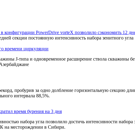
в конфигурации PowerDrive vorteX позволило сэкономить 12 дн
дней секции постоянную интенсивность набора зенитного угла 1
ого времени циркуляции
кважины
J-типа
и одновременное расширение ствола скважины бе
Азербайджане
екорд, пробурив за одно долбление горизонтальную секцию дли
ьного интервала 88,5%.
ратил время бурения на 3 дня
ностью набора угла позволило достичь интенсивности набора з
К на месторождении в Сибири.