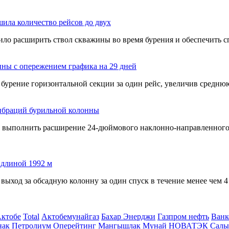
ила количество рейсов до двух
ло расширить ствол скважины во время бурения и обеспечить с
ны с опережением графика на 29 дней
урение горизонтальной секции за один рейс, увеличив среднюю
ибраций бурильной колонны
о выполнить расширение
24-дюймового
наклонно-направленног
 длиной 1992 м
выход за обсадную колонну за один спуск в течение менее чем 
Актобе
Total
Актобемунайгаз
Бахар Энерджи
Газпром нефть
Ванк
нак Петролиум Оперейтинг
Мангышлак Мунай
НОВАТЭК
Салы