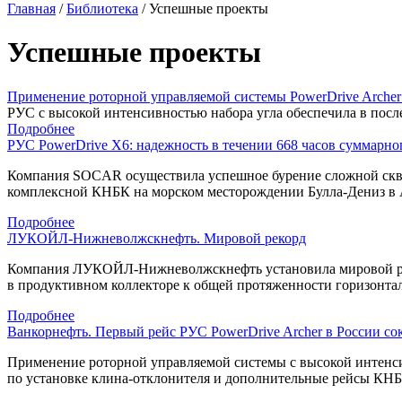
Главная
/
Библиотека
/
Успешные проекты
Успешные проекты
Применение роторной управляемой системы PowerDrive Archer 
РУС c высокой интенсивностью набора угла обеспечила в после
Подробнее
РУС PowerDrive X6: надежность в течении 668 часов суммарн
Компания SOCAR осуществила успешное бурение сложной с
комплексной КНБК на морском месторождении
Булла-Дениз
в 
Подробнее
ЛУКОЙЛ-Нижневолжскнефть. Мировой рекорд
Компания
ЛУКОЙЛ-Нижневолжскнефть
установила мировой р
в продуктивном коллекторе к общей протяженности горизонтал
Подробнее
Ванкорнефть. Первый рейс РУС PowerDrive Archer в России сок
Применение роторной управляемой системы с высокой интенсив
по установке
клина-отклонителя
и дополнительные рейсы КНБ