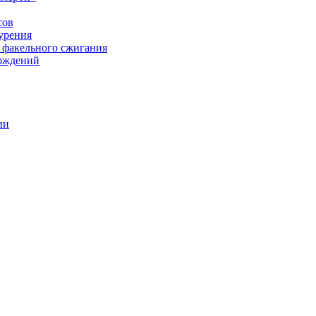
сов
урения
 факельного сжигания
рождений
ии