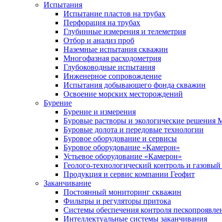
Испытания
Испытание пластов на трубах
Перфорация на трубах
Глубинные измерения и телеметрия
Отбор и анализ проб
Наземные испытания скважин
Многофазная расходометрия
Глубоководные испытания
Инженерное сопровождение
Испытания добывающего фонда скважин
Освоение морских месторождений
Бурение
Бурение и измерения
Буровые растворы и экологические решения
Буровые долота и передовые технологии
Буровое оборудование и сервисы
Буровое оборудование «Камерон»
Устьевое оборудование «Камерон»
Геолого-технологический контроль и газовый
Продукция и сервис компании Геофит
Заканчивание
Постоянный мониторинг скважин
Фильтры и регуляторы притока
Cистемы обеспечения контроля пескопроявле
Интеллектуальные системы заканчивания