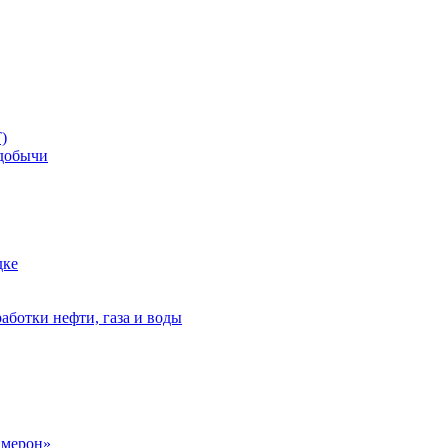
)
добычи
дке
аботки нефти, газа и воды
амерон»