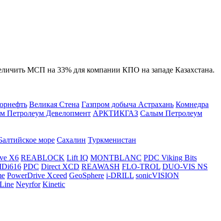
величить МСП на 33% для компании КПО на западе Казахстана.
орнефть
Великая Стена
Газпром добыча Астрахань
Комнедра
м Петролеум Девелопмент
АРКТИКГАЗ
Салым Петролеум
Балтийское море
Сахалин
Туркменистан
ve X6
REABLOCK
Lift IQ
MONTBLANC
PDC Viking Bits
Di616
PDC
Direct XCD
REAWASH
FLO-TROL
DUO-VIS NS
me
PowerDrive Xceed
GeoSphere
i-DRILL
sonicVISION
Line
Neyrfor
Kinetic