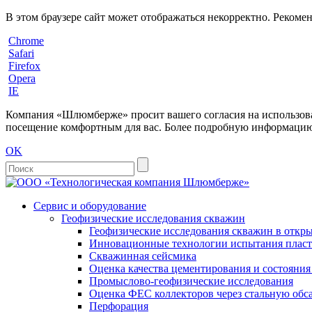
В этом браузере сайт может отображаться некорректно. Рекоме
Chrome
Safari
Firefox
Opera
IE
Компания «Шлюмберже» просит вашего согласия на использовани
посещение комфортным для вас. Более подробную информацию 
OK
Сервис и оборудование
Геофизические исследования скважин
Геофизические исследования скважин в откры
Инновационные технологии испытания пласто
Скважинная сейсмика
Оценка качества цементирования и состояни
Промыслово-геофизические исследования
Оценка ФЕС коллекторов через стальную об
Перфорация