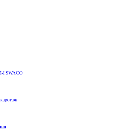
 M-I SWACO
 каротаж
ния