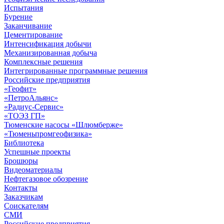
Испытания
Бурение
Заканчивание
Цементирование
Интенсификация добычи
Механизированная добыча
Комплексные решения
Интегрированные программные решения
Российские предприятия
«Геофит»
«ПетроАльянс»
«Радиус-Сервис»
«ТОЭЗ ГП»
Тюменские насосы «Шлюмберже»
«Тюменьпромгеофизика»
Библиотека
Успешные проекты
Брошюры
Видеоматериалы
Нефтегазовое обозрение
Контакты
Заказчикам
Соискателям
СМИ
Российские предприятия