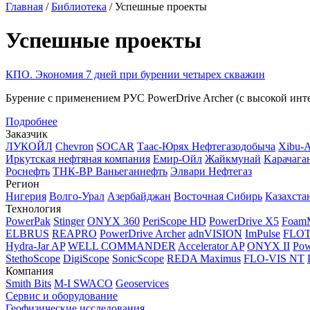
Главная
/
Библиотека
/
Успешные проекты
Успешные проекты
КПО. Экономия 7 дней при бурении четырех скважин
Бурение с применением РУС PowerDrive Archer (с высокой инт
Подробнее
Заказчик
ЛУКОЙЛ
Chevron
SOCAR
Таас-Юрях Нефтегазодобыча
Xibu-
Иркутская нефтяная компания
Емир-Ойл
Жайкмунай
Kарачага
Роснефть
ТНК-ВР Ваньеганнефть
Элвари Нефтегаз
Регион
Нигерия
Волго-Урал
Азербайджан
Восточная Сибирь
Казахста
Технология
PowerPak
Stinger
ONYX 360
PeriScope HD
PowerDrive X5
Foam
ELBRUS
REAPRO
PowerDrive Archer
adnVISION
ImPulse
FLO
Hydra-Jar AP
WELL COMMANDER
Accelerator AP
ONYX II
Pow
StethoScope
DigiScope
SonicScope
REDA Maximus
FLO-VIS NT
Компания
Smith Bits
M-I SWACO
Geoservices
Сервис и оборудование
Геофизические исследования