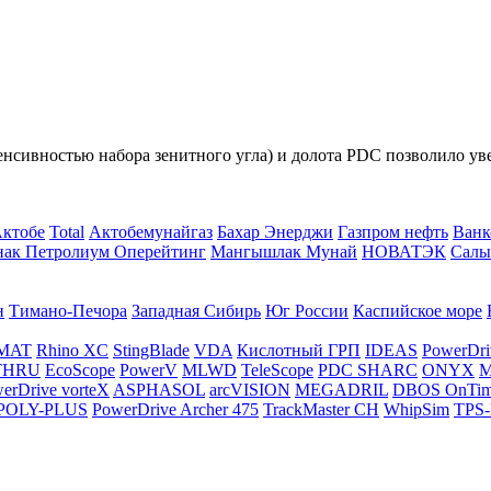
енсивностью набора зенитного угла) и долота PDC позволило у
Актобе
Total
Актобемунайгаз
Бахар Энерджи
Газпром нефть
Ванк
нак Петролиум Оперейтинг
Мангышлак Мунай
НОВАТЭК
Салы
н
Тимано-Печора
Западная Сибирь
Юг России
Каспийское море
MAT
Rhino XC
StingBlade
VDA
Кислотный ГРП
IDEAS
PowerDri
THRU
EcoScope
PowerV
MLWD
TeleScope
PDC SHARC
ONYX
M
erDrive vorteX
ASPHASOL
arcVISION
MEGADRIL
DBOS OnTi
POLY-PLUS
PowerDrive Archer 475
TrackMaster CH
WhipSim
TPS-