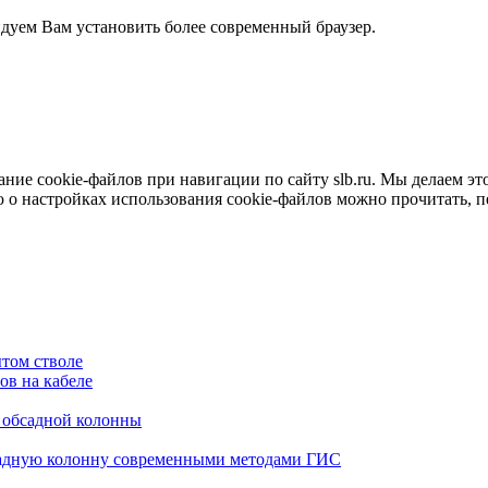
ндуем Вам установить более современный браузер.
е cookie-файлов при навигации по сайту slb.ru. Мы делаем это 
о настройках использования cookie-файлов можно прочитать, 
том стволе
в на кабеле
я обсадной колонны
садную колонну современными методами ГИС