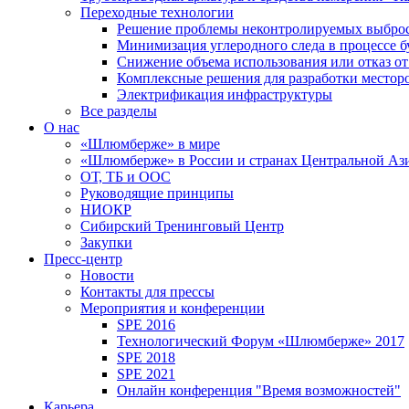
Переходные технологии
Решение проблемы неконтролируемых выбро
Минимизация углеродного следа в процессе б
Снижение объема использования или отказ от
Комплексные решения для разработки место
Электрификация инфраструктуры
Все разделы
О нас
«Шлюмберже» в мире
«Шлюмберже» в России и странах Центральной Аз
ОТ, ТБ и ООС
Руководящие принципы
НИОКР
Сибирский Тренинговый Центр
Закупки
Пресс-центр
Новости
Контакты для прессы
Мероприятия и конференции
SPE 2016
Технологический Форум «Шлюмберже» 2017
SPE 2018
SPE 2021
Онлайн конференция "Время возможностей"
Карьера