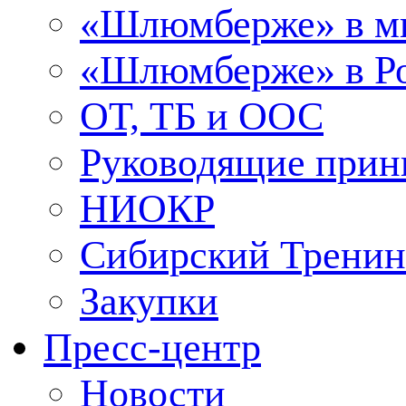
«Шлюмберже» в м
«Шлюмберже» в Ро
ОТ, ТБ и ООС
Руководящие при
НИОКР
Сибирский Тренин
Закупки
Пресс-центр
Новости