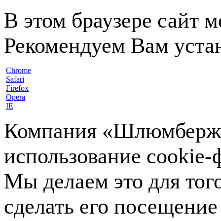
В этом браузере сайт 
Рекомендуем Вам устан
Chrome
Safari
Firefox
Opera
IE
Компания «Шлюмберже»
использование cookie-ф
Мы делаем это для тог
сделать его посещение