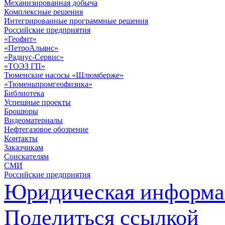
Механизированная добыча
Комплексные решения
Интегрированные программные решения
Российские предприятия
«Геофит»
«ПетроАльянс»
«Радиус-Сервис»
«ТОЭЗ ГП»
Тюменские насосы «Шлюмберже»
«Тюменьпромгеофизика»
Библиотека
Успешные проекты
Брошюры
Видеоматериалы
Нефтегазовое обозрение
Контакты
Заказчикам
Соискателям
СМИ
Российские предприятия
Юридическая информа
Поделиться ссылкой