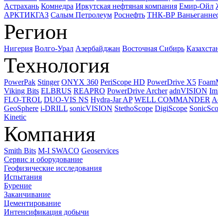
Астрахань
Комнедра
Иркутская нефтяная компания
Емир-Ойл
АРКТИКГАЗ
Салым Петролеум
Роснефть
ТНК-ВР Ваньеганне
Регион
Нигерия
Волго-Урал
Азербайджан
Восточная Сибирь
Казахста
Технология
PowerPak
Stinger
ONYX 360
PeriScope HD
PowerDrive X5
Foam
Viking Bits
ELBRUS
REAPRO
PowerDrive Archer
adnVISION
Im
FLO-TROL
DUO-VIS NS
Hydra-Jar AP
WELL COMMANDER
A
GeoSphere
i-DRILL
sonicVISION
StethoScope
DigiScope
SonicSc
Kinetic
Компания
Smith Bits
M-I SWACO
Geoservices
Сервис и оборудование
Геофизические исследования
Испытания
Бурение
Заканчивание
Цементирование
Интенсификация добычи