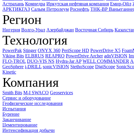
Астрахань
Комнедра
Иркутская нефтяная компания
Емир-Ойл
АРКТИКГАЗ
Салым Петролеум
Роснефть
ТНК-ВР Ваньеганне
Регион
Нигерия
Волго-Урал
Азербайджан
Восточная Сибирь
Казахста
Технология
PowerPak
Stinger
ONYX 360
PeriScope HD
PowerDrive X5
Foam
Viking Bits
ELBRUS
REAPRO
PowerDrive Archer
adnVISION
Im
FLO-TROL
DUO-VIS NS
Hydra-Jar AP
WELL COMMANDER
A
GeoSphere
i-DRILL
sonicVISION
StethoScope
DigiScope
SonicSc
Kinetic
Компания
Smith Bits
M-I SWACO
Geoservices
Сервис и оборудование
Геофизические исследования
Испытания
Бурение
Заканчивание
Цементирование
Интенсификация добычи