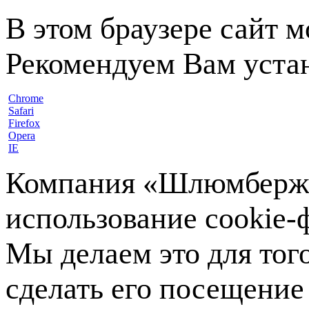
В этом браузере сайт 
Рекомендуем Вам устан
Chrome
Safari
Firefox
Opera
IE
Компания «Шлюмберже»
использование cookie-ф
Мы делаем это для тог
сделать его посещение