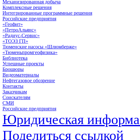
Механизированная добыча
Комплексные решения
Интегрированные программные решения
Российские предприятия
«Геофит»
«ПетроАльянс»
«Радиус-Сервис»
«ТОЭЗ ГП»
Тюменские насосы «Шлюмберже»
«Тюменьпромгеофизика»
Библиотека
Успешные проекты
Брошюры
Видеоматериалы
Нефтегазовое обозрение
Контакты
Заказчикам
Соискателям
СМИ
Российские предприятия
Юридическая информа
Поделиться ссылкой