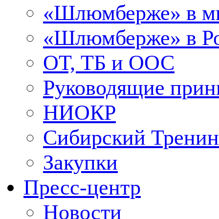
«Шлюмберже» в м
«Шлюмберже» в Ро
ОТ, ТБ и ООС
Руководящие при
НИОКР
Сибирский Тренин
Закупки
Пресс-центр
Новости