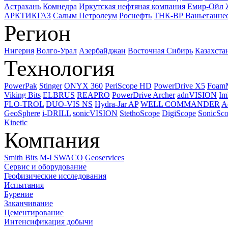
Астрахань
Комнедра
Иркутская нефтяная компания
Емир-Ойл
АРКТИКГАЗ
Салым Петролеум
Роснефть
ТНК-ВР Ваньеганне
Регион
Нигерия
Волго-Урал
Азербайджан
Восточная Сибирь
Казахста
Технология
PowerPak
Stinger
ONYX 360
PeriScope HD
PowerDrive X5
Foam
Viking Bits
ELBRUS
REAPRO
PowerDrive Archer
adnVISION
Im
FLO-TROL
DUO-VIS NS
Hydra-Jar AP
WELL COMMANDER
A
GeoSphere
i-DRILL
sonicVISION
StethoScope
DigiScope
SonicSc
Kinetic
Компания
Smith Bits
M-I SWACO
Geoservices
Сервис и оборудование
Геофизические исследования
Испытания
Бурение
Заканчивание
Цементирование
Интенсификация добычи