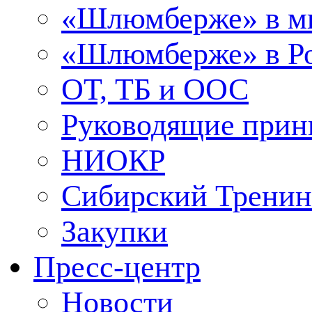
«Шлюмберже» в м
«Шлюмберже» в Ро
ОТ, ТБ и ООС
Руководящие при
НИОКР
Сибирский Тренин
Закупки
Пресс-центр
Новости