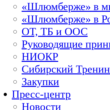
«Шлюмберже» в м
«Шлюмберже» в Ро
ОТ, ТБ и ООС
Руководящие при
НИОКР
Сибирский Тренин
Закупки
Пресс-центр
Новости