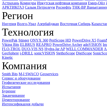
Астрахань
Комнедра
Иркутская нефтяная компания
Емир-Ойл
АРКТИКГАЗ
Салым Петролеум
Роснефть
ТНК-ВР Ваньеганне
Регион
Нигерия
Волго-Урал
Азербайджан
Восточная Сибирь
Казахста
Технология
PowerPak
Stinger
ONYX 360
PeriScope HD
PowerDrive X5
Foam
Viking Bits
ELBRUS
REAPRO
PowerDrive Archer
adnVISION
Im
FLO-TROL
DUO-VIS NS
Hydra-Jar AP
WELL COMMANDER
A
GeoSphere
i-DRILL
sonicVISION
StethoScope
DigiScope
SonicSc
Kinetic
Компания
Smith Bits
M-I SWACO
Geoservices
Сервис и оборудование
Геофизические исследования
Испытания
Бурение
Заканчивание
Цементирование
Интенсификация добычи