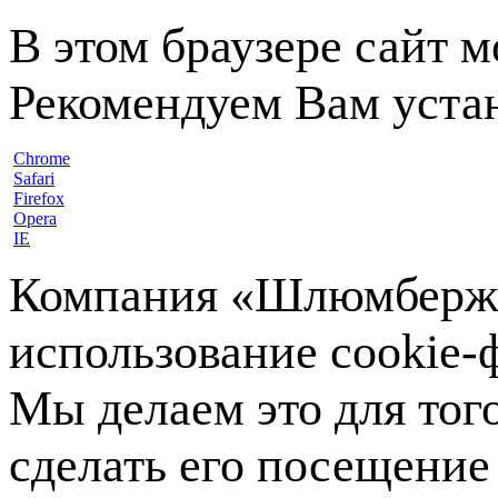
В этом браузере сайт 
Рекомендуем Вам устан
Chrome
Safari
Firefox
Opera
IE
Компания «Шлюмберже»
использование cookie-ф
Мы делаем это для тог
сделать его посещение