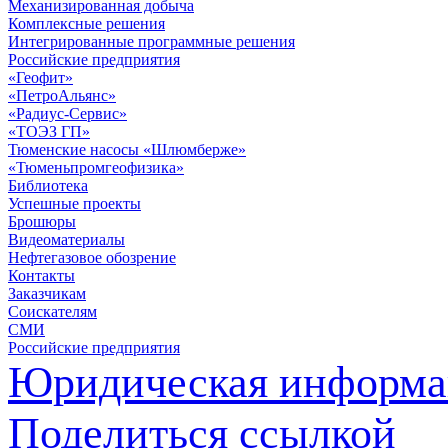
Механизированная добыча
Комплексные решения
Интегрированные программные решения
Российские предприятия
«Геофит»
«ПетроАльянс»
«Радиус-Сервис»
«ТОЭЗ ГП»
Тюменские насосы «Шлюмберже»
«Тюменьпромгеофизика»
Библиотека
Успешные проекты
Брошюры
Видеоматериалы
Нефтегазовое обозрение
Контакты
Заказчикам
Соискателям
СМИ
Российские предприятия
Юридическая информа
Поделиться ссылкой