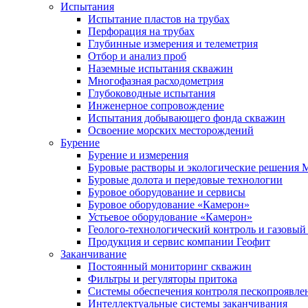
Испытания
Испытание пластов на трубах
Перфорация на трубах
Глубинные измерения и телеметрия
Отбор и анализ проб
Наземные испытания скважин
Многофазная расходометрия
Глубоководные испытания
Инженерное сопровождение
Испытания добывающего фонда скважин
Освоение морских месторождений
Бурение
Бурение и измерения
Буровые растворы и экологические решения
Буровые долота и передовые технологии
Буровое оборудование и сервисы
Буровое оборудование «Камерон»
Устьевое оборудование «Камерон»
Геолого-технологический контроль и газовый
Продукция и сервис компании Геофит
Заканчивание
Постоянный мониторинг скважин
Фильтры и регуляторы притока
Cистемы обеспечения контроля пескопроявле
Интеллектуальные системы заканчивания