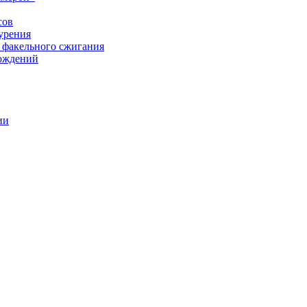
сов
урения
 факельного сжигания
рождений
ии