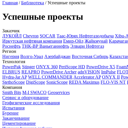
Главная
/
Библиотека
/
Успешные проекты
Успешные проекты
Заказчик
ЛУКОЙЛ
Chevron
SOCAR
Таас-Юрях Нефтегазодобыча
Xibu-
Иркутская нефтяная компания
Емир-Ойл
Жайкмунай
Kарачага
Роснефть
ТНК-ВР Ваньеганнефть
Элвари Нефтегаз
Регион
Нигерия
Волго-Урал
Азербайджан
Восточная Сибирь
Казахста
Технология
PowerPak
Stinger
ONYX 360
PeriScope HD
PowerDrive X5
Foam
ELBRUS
REAPRO
PowerDrive Archer
adnVISION
ImPulse
FLO
Hydra-Jar AP
WELL COMMANDER
Accelerator AP
ONYX II
Pow
StethoScope
DigiScope
SonicScope
REDA Maximus
FLO-VIS NT
Компания
Smith Bits
M-I SWACO
Geoservices
Сервис и оборудование
Геофизические исследования
Испытания
Бурение
Заканчивание
Цементирование