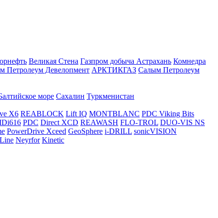
орнефть
Великая Стена
Газпром добыча Астрахань
Комнедра
м Петролеум Девелопмент
АРКТИКГАЗ
Салым Петролеум
Балтийское море
Сахалин
Туркменистан
ve X6
REABLOCK
Lift IQ
MONTBLANC
PDC Viking Bits
Di616
PDC
Direct XCD
REAWASH
FLO-TROL
DUO-VIS NS
me
PowerDrive Xceed
GeoSphere
i-DRILL
sonicVISION
Line
Neyrfor
Kinetic