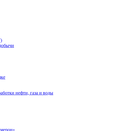
)
добычи
дке
аботки нефти, газа и воды
амерон»