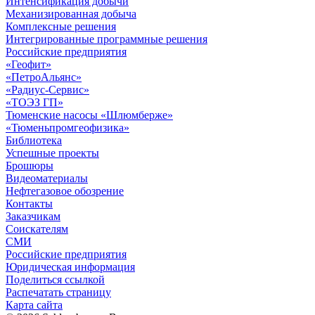
Интенсификация добычи
Механизированная добыча
Комплексные решения
Интегрированные программные решения
Российские предприятия
«Геофит»
«ПетроАльянс»
«Радиус-Сервис»
«ТОЭЗ ГП»
Тюменские насосы «Шлюмберже»
«Тюменьпромгеофизика»
Библиотека
Успешные проекты
Брошюры
Видеоматериалы
Нефтегазовое обозрение
Контакты
Заказчикам
Соискателям
СМИ
Российские предприятия
Юридическая информация
Поделиться ссылкой
Распечатать страницу
Карта сайта