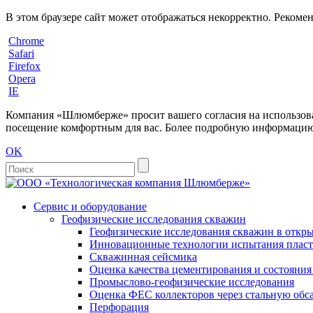
В этом браузере сайт может отображаться некорректно. Рекоме
Chrome
Safari
Firefox
Opera
IE
Компания «Шлюмберже» просит вашего согласия на использовани
посещение комфортным для вас. Более подробную информацию 
OK
Сервис и оборудование
Геофизические исследования скважин
Геофизические исследования скважин в откры
Инновационные технологии испытания пласто
Скважинная сейсмика
Оценка качества цементирования и состояни
Промыслово-геофизические исследования
Оценка ФЕС коллекторов через стальную об
Перфорация