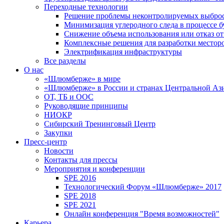
Переходные технологии
Решение проблемы неконтролируемых выбро
Минимизация углеродного следа в процессе б
Снижение объема использования или отказ от
Комплексные решения для разработки место
Электрификация инфраструктуры
Все разделы
О нас
«Шлюмберже» в мире
«Шлюмберже» в России и странах Центральной Аз
ОТ, ТБ и ООС
Руководящие принципы
НИОКР
Сибирский Тренинговый Центр
Закупки
Пресс-центр
Новости
Контакты для прессы
Мероприятия и конференции
SPE 2016
Технологический Форум «Шлюмберже» 2017
SPE 2018
SPE 2021
Онлайн конференция "Время возможностей"
Карьера