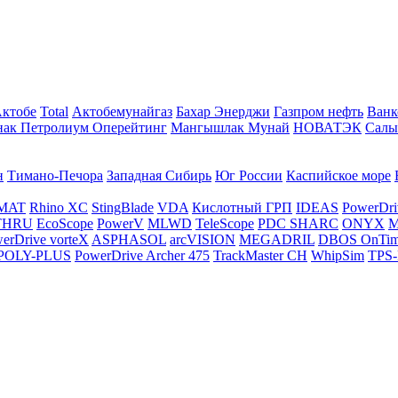
Актобе
Total
Актобемунайгаз
Бахар Энерджи
Газпром нефть
Ванк
нак Петролиум Оперейтинг
Мангышлак Мунай
НОВАТЭК
Салы
н
Тимано-Печора
Западная Сибирь
Юг России
Каспийское море
MAT
Rhino XC
StingBlade
VDA
Кислотный ГРП
IDEAS
PowerDri
THRU
EcoScope
PowerV
MLWD
TeleScope
PDC SHARC
ONYX
M
erDrive vorteX
ASPHASOL
arcVISION
MEGADRIL
DBOS OnTi
POLY-PLUS
PowerDrive Archer 475
TrackMaster CH
WhipSim
TPS-