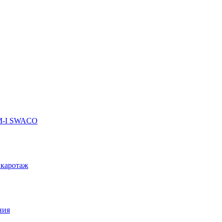
 M-I SWACO
 каротаж
ния