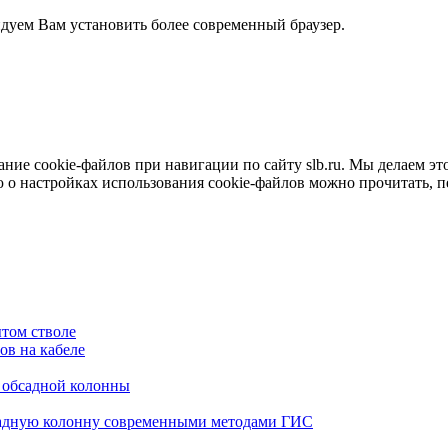
ндуем Вам установить более современный браузер.
е cookie-файлов при навигации по сайту slb.ru. Мы делаем это 
о настройках использования cookie-файлов можно прочитать, 
том стволе
в на кабеле
я обсадной колонны
садную колонну современными методами ГИС