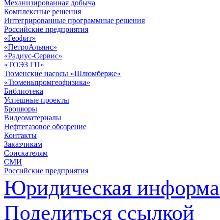
Механизированная добыча
Комплексные решения
Интегрированные программные решения
Российские предприятия
«Геофит»
«ПетроАльянс»
«Радиус-Сервис»
«ТОЭЗ ГП»
Тюменские насосы «Шлюмберже»
«Тюменьпромгеофизика»
Библиотека
Успешные проекты
Брошюры
Видеоматериалы
Нефтегазовое обозрение
Контакты
Заказчикам
Соискателям
СМИ
Российские предприятия
Юридическая информа
Поделиться ссылкой