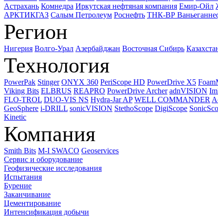
Астрахань
Комнедра
Иркутская нефтяная компания
Емир-Ойл
АРКТИКГАЗ
Салым Петролеум
Роснефть
ТНК-ВР Ваньеганне
Регион
Нигерия
Волго-Урал
Азербайджан
Восточная Сибирь
Казахста
Технология
PowerPak
Stinger
ONYX 360
PeriScope HD
PowerDrive X5
Foam
Viking Bits
ELBRUS
REAPRO
PowerDrive Archer
adnVISION
Im
FLO-TROL
DUO-VIS NS
Hydra-Jar AP
WELL COMMANDER
A
GeoSphere
i-DRILL
sonicVISION
StethoScope
DigiScope
SonicSc
Kinetic
Компания
Smith Bits
M-I SWACO
Geoservices
Сервис и оборудование
Геофизические исследования
Испытания
Бурение
Заканчивание
Цементирование
Интенсификация добычи