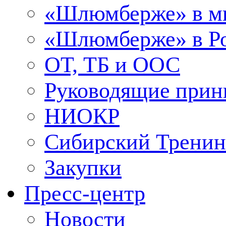
«Шлюмберже» в м
«Шлюмберже» в Ро
ОТ, ТБ и ООС
Руководящие при
НИОКР
Сибирский Тренин
Закупки
Пресс-центр
Новости