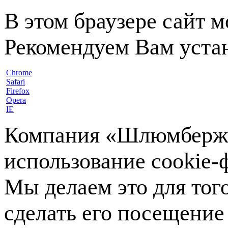
В этом браузере сайт 
Рекомендуем Вам устан
Chrome
Safari
Firefox
Opera
IE
Компания «Шлюмберже»
использование cookie-ф
Мы делаем это для тог
сделать его посещение