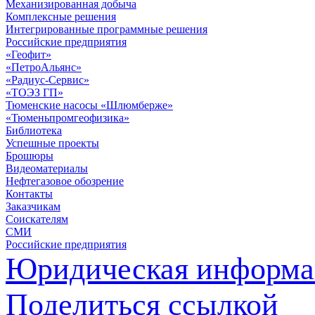
Механизированная добыча
Комплексные решения
Интегрированные программные решения
Российские предприятия
«Геофит»
«ПетроАльянс»
«Радиус-Сервис»
«ТОЭЗ ГП»
Тюменские насосы «Шлюмберже»
«Тюменьпромгеофизика»
Библиотека
Успешные проекты
Брошюры
Видеоматериалы
Нефтегазовое обозрение
Контакты
Заказчикам
Соискателям
СМИ
Российские предприятия
Юридическая информа
Поделиться ссылкой