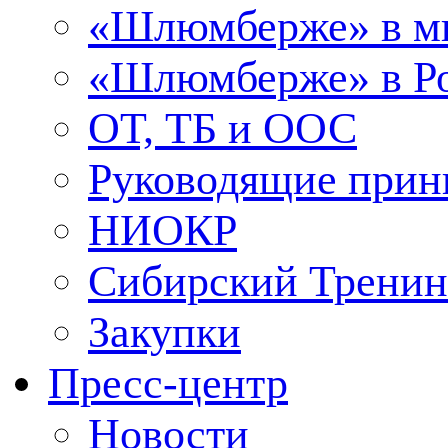
«Шлюмберже» в м
«Шлюмберже» в Ро
ОТ, ТБ и ООС
Руководящие при
НИОКР
Сибирский Тренин
Закупки
Пресс-центр
Новости