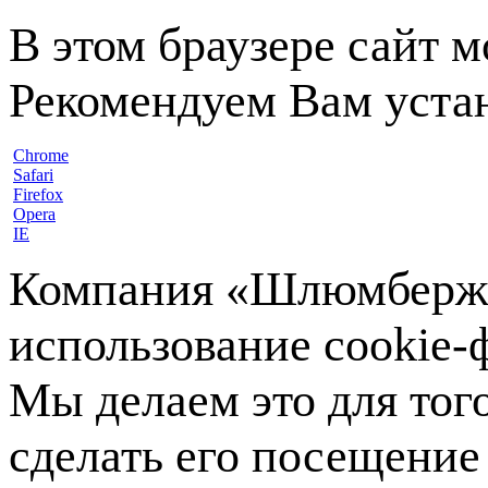
В этом браузере сайт 
Рекомендуем Вам устан
Chrome
Safari
Firefox
Opera
IE
Компания «Шлюмберже»
использование cookie-ф
Мы делаем это для тог
сделать его посещение