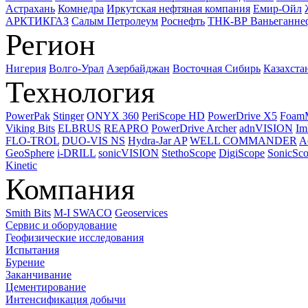
Астрахань
Комнедра
Иркутская нефтяная компания
Емир-Ойл
АРКТИКГАЗ
Салым Петролеум
Роснефть
ТНК-ВР Ваньеганне
Регион
Нигерия
Волго-Урал
Азербайджан
Восточная Сибирь
Казахста
Технология
PowerPak
Stinger
ONYX 360
PeriScope HD
PowerDrive X5
Foam
Viking Bits
ELBRUS
REAPRO
PowerDrive Archer
adnVISION
Im
FLO-TROL
DUO-VIS NS
Hydra-Jar AP
WELL COMMANDER
A
GeoSphere
i-DRILL
sonicVISION
StethoScope
DigiScope
SonicSc
Kinetic
Компания
Smith Bits
M-I SWACO
Geoservices
Сервис и оборудование
Геофизические исследования
Испытания
Бурение
Заканчивание
Цементирование
Интенсификация добычи