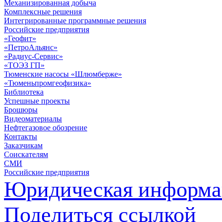
Механизированная добыча
Комплексные решения
Интегрированные программные решения
Российские предприятия
«Геофит»
«ПетроАльянс»
«Радиус-Сервис»
«ТОЭЗ ГП»
Тюменские насосы «Шлюмберже»
«Тюменьпромгеофизика»
Библиотека
Успешные проекты
Брошюры
Видеоматериалы
Нефтегазовое обозрение
Контакты
Заказчикам
Соискателям
СМИ
Российские предприятия
Юридическая информа
Поделиться ссылкой