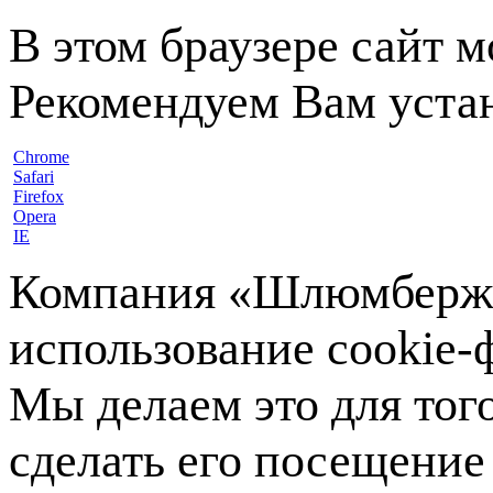
В этом браузере сайт 
Рекомендуем Вам устан
Chrome
Safari
Firefox
Opera
IE
Компания «Шлюмберже»
использование cookie-ф
Мы делаем это для тог
сделать его посещение