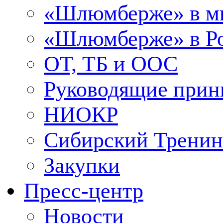
«Шлюмберже» в м
«Шлюмберже» в Ро
ОТ, ТБ и ООС
Руководящие при
НИОКР
Сибирский Тренин
Закупки
Пресс-центр
Новости