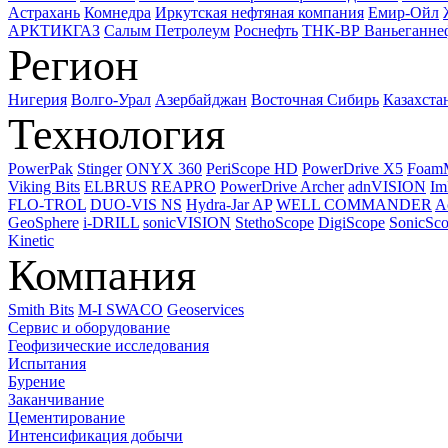
Астрахань
Комнедра
Иркутская нефтяная компания
Емир-Ойл
АРКТИКГАЗ
Салым Петролеум
Роснефть
ТНК-ВР Ваньеганне
Регион
Нигерия
Волго-Урал
Азербайджан
Восточная Сибирь
Казахста
Технология
PowerPak
Stinger
ONYX 360
PeriScope HD
PowerDrive X5
Foam
Viking Bits
ELBRUS
REAPRO
PowerDrive Archer
adnVISION
Im
FLO-TROL
DUO-VIS NS
Hydra-Jar AP
WELL COMMANDER
A
GeoSphere
i-DRILL
sonicVISION
StethoScope
DigiScope
SonicSc
Kinetic
Компания
Smith Bits
M-I SWACO
Geoservices
Сервис и оборудование
Геофизические исследования
Испытания
Бурение
Заканчивание
Цементирование
Интенсификация добычи