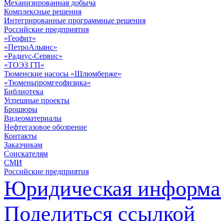
Механизированная добыча
Комплексные решения
Интегрированные программные решения
Российские предприятия
«Геофит»
«ПетроАльянс»
«Радиус-Сервис»
«ТОЭЗ ГП»
Тюменские насосы «Шлюмберже»
«Тюменьпромгеофизика»
Библиотека
Успешные проекты
Брошюры
Видеоматериалы
Нефтегазовое обозрение
Контакты
Заказчикам
Соискателям
СМИ
Российские предприятия
Юридическая информа
Поделиться ссылкой