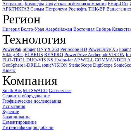
Астрахань
Комнедра
Иркутская нефтяная компания
Емир-Ойл
АРКТИКГАЗ
Салым Петролеум
Роснефть
ТНК-ВР Ваньеганне
Регион
Нигерия
Волго-Урал
Азербайджан
Восточная Сибирь
Казахста
Технология
PowerPak
Stinger
ONYX 360
PeriScope HD
PowerDrive X5
Foam
Viking Bits
ELBRUS
REAPRO
PowerDrive Archer
adnVISION
Im
FLO-TROL
DUO-VIS NS
Hydra-Jar AP
WELL COMMANDER
A
GeoSphere
i-DRILL
sonicVISION
StethoScope
DigiScope
SonicSc
Kinetic
Компания
Smith Bits
M-I SWACO
Geoservices
Сервис и оборудование
Геофизические исследования
Испытания
Бурение
Заканчивание
Цементирование
Интенсификация добычи