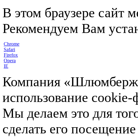
В этом браузере сайт 
Рекомендуем Вам устан
Chrome
Safari
Firefox
Opera
IE
Компания «Шлюмберже»
использование cookie-ф
Мы делаем это для тог
сделать его посещение