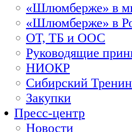
«Шлюмберже» в м
«Шлюмберже» в Ро
ОТ, ТБ и ООС
Руководящие при
НИОКР
Сибирский Тренин
Закупки
Пресс-центр
Новости